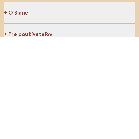
O Biane
Pre používateľov
Pre obchody
Určite preskúmajte
Produkty
Inšpirácie
AI designer
Sledujte nás na sociálnych sieťach