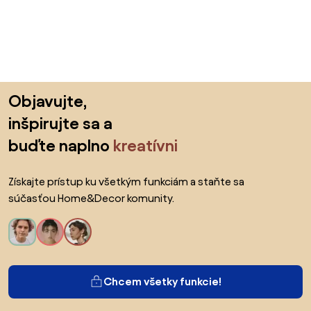
Preskočiť pätu, prejsť na začiatok stránky
Objavujte,
inšpirujte sa a
buďte naplno
kreatívni
Získajte prístup ku všetkým funkciám a staňte sa
súčasťou Home&Decor komunity.
Chcem všetky funkcie!