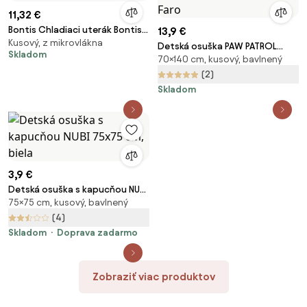
11,32 €
Bontis Chladiaci uterák Bontis -
13,9 €
Kusový, z mikrovlákna
Sport
Detská osuška PAW PATROL
Skladom
70×140 cm, kusový, bavlnený
modrá 70X140cm Faro
(2)
Skladom
3,9 €
Detská osuška s kapucňou NUBI
75×75 cm, kusový, bavlnený
75x75 cm, biela
(4)
Skladom
Doprava zadarmo
Zobraziť viac produktov