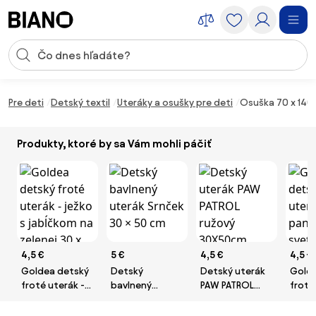
Preskočiť navigáciu, prejsť na obsah
Vstup pre vyhľadávanie
Preskočiť obsah, prejsť na pätu
Pre deti
Detský textil
Uteráky a osušky pre deti
Osuška 70 x 140
Produkty, ktoré by sa Vám mohli páčiť
4,5 €
5 €
4,5 €
4,5 €
Goldea detský
Detský
Detský uterák
Golde
froté uterák -
bavlnený
PAW PATROL
froté
ježko s
uterák Srnček
ružový
pand
jabĺčkom na
30 × 50 cm
30X50cm
svetlo