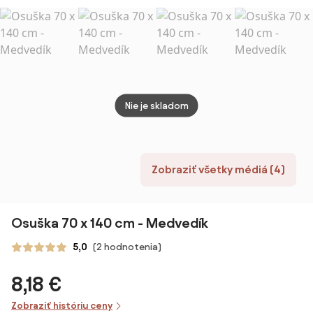
zelenej 30 x 50
Setino
50 c
cm
Nie je skladom
Zobraziť všetky médiá (4)
Osuška 70 x 140 cm - Medvedík
5,0
(2 hodnotenia)
8,18 €
Zobraziť históriu ceny