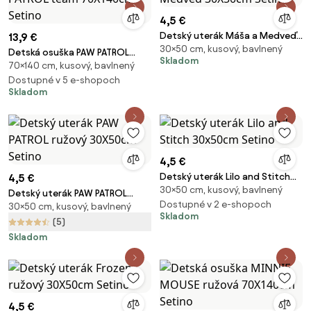
4,5 €
Detský uterák Máša a Medveď
13,9 €
30×50 cm, kusový, bavlnený
30X50cm Setino
Detská osuška PAW PATROL
Skladom
70×140 cm, kusový, bavlnený
team 70X140cm Setino
Dostupné v 5 e-shopoch
Skladom
4,5 €
Detský uterák Lilo and Stitch
4,5 €
30×50 cm, kusový, bavlnený
30x50cm Setino
Detský uterák PAW PATROL
Dostupné v 2 e-shopoch
30×50 cm, kusový, bavlnený
ružový 30X50cm Setino
Skladom
(5)
Skladom
4,5 €