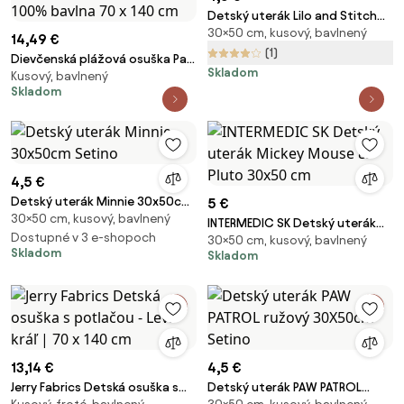
Detský uterák Lilo and Stitch
30×50 cm, kusový, bavlnený
ružový 30x50cm Setino
14,49 €
(1)
Dievčenská plážová osuška Paw
Skladom
Kusový, bavlnený
Patrol - Tlapková patrola -
Skladom
motív Skye Adventure Bay Hero
- 100% bavlna 70 x 140 cm
4,5 €
Detský uterák Minnie 30x50cm
5 €
30×50 cm, kusový, bavlnený
Setino
INTERMEDIC SK Detský uterák
Dostupné v 3 e-shopoch
30×50 cm, kusový, bavlnený
Mickey Mouse & Pluto 30x50
Skladom
Skladom
cm
13,14 €
4,5 €
Jerry Fabrics Detská osuška s
Detský uterák PAW PATROL