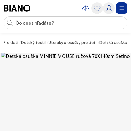
Preskočiť navigáciu, prejsť na obsah
Vstup pre vyhľadávanie
Preskočiť obsah, prejsť na pätu
Pre deti
Detský textil
Uteráky a osušky pre deti
Detská osuška M