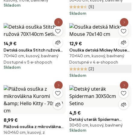
Kusový, froté, bavlnený
30×50 cm, kusový, bavlnený
potlačou - Leví kráľ | 70 x 140
ružový 30X50cm Setino
Skladom
cm
(5)
Skladom
14,9 €
12,9 €
Detská osuška Stitch ružová
Osuška detská Mickey Mouse
70×140 cm, kusový, bavlnený
70×140 cm, kusový, bavlnený
70X140cm Setino
70x140 cm
Dostupné v 5 e-shopoch
Dostupné v 4 e-shopoch
Skladom
(2)
Skladom
4,5 €
Detský uterák Spiderman
8,99 €
30×50 cm, kusový, bavlnený
30X50cm Setino
Plážová osuška z mikrovlákna
Skladom
140×140 cm, kusový, z
Kuromi &amp; Hello Kitty -