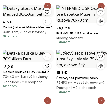
4,5 €
Detský uterák Máša a Medveď
24,09 €
30×50 cm, kusový, bavlnený
30X50cm Setino
INTERMEDIC SK Osuška pre
Skladom
Kusový, bavlnený
bábätka Mušelín Ružová 70x70
Skladom
cm
13,9 €
Detská osuška Bluey 70X140cm
18,3 €
70×140 cm, kusový, bavlnený
Faro
Štýlový set plážovej tašky +
Dostupné v 2 e-shopoch
75×150 cm, v sadách, bavlnený
osušky HAMAM 75x150 cm,
Skladom
okrovo žltý
Dostupné v 2 e-shopoch
Skladom