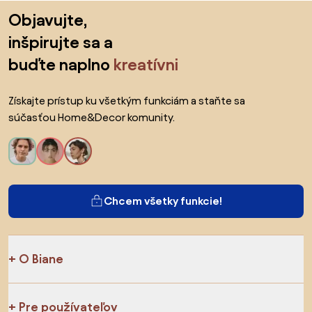
Preskočiť pätu, prejsť na začiatok stránky
Objavujte,
inšpirujte sa a
buďte naplno
kreatívni
Získajte prístup ku všetkým funkciám a staňte sa
súčasťou Home&Decor komunity.
Chcem všetky funkcie!
O Biane
Pre používateľov