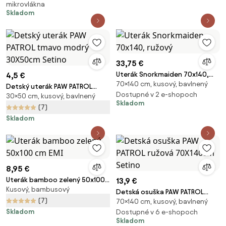
mikrovlákna
70x140 cm
Skladom
33,75 €
Uterák Snorkmaiden 70x140,
4,5 €
70×140 cm, kusový, bavlnený
ružový
Detský uterák PAW PATROL
Dostupné v 2 e-shopoch
30×50 cm, kusový, bavlnený
tmavo modrý 30X50cm Setino
Skladom
(7)
Skladom
8,95 €
Uterák bamboo zelený 50x100
13,9 €
Kusový, bambusový
cm EMI
Detská osuška PAW PATROL
(7)
70×140 cm, kusový, bavlnený
ružová 70X140cm Setino
Skladom
Dostupné v 6 e-shopoch
Skladom