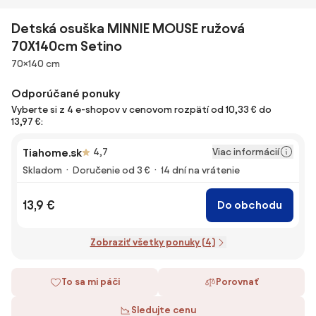
Detská osuška MINNIE MOUSE ružová
70X140cm Setino
Rozmery
70×140 cm
Odporúčané ponuky
Vyberte si z 4 e-shopov v cenovom rozpätí od 10,33 € do
13,97 €:
Viac informácií
Tiahome.sk
4,7
Skladom
Doručenie od 3 €
14 dní na vrátenie
13,9 €
Do obchodu
Zobraziť všetky ponuky (4)
To sa mi páči
Porovnať
Sledujte cenu