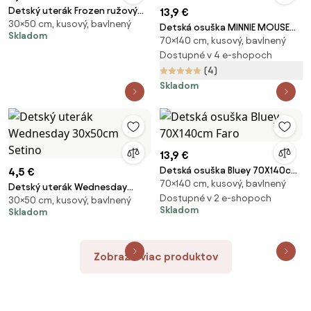
Detský uterák Frozen ružový
13,9 €
30×50 cm, kusový, bavlnený
30X50cm Setino
Detská osuška MINNIE MOUSE
Skladom
70×140 cm, kusový, bavlnený
ružová 70X140cm Setino
Dostupné v 4 e-shopoch
(4)
Skladom
13,9 €
Detská osuška Bluey 70X140cm
4,5 €
70×140 cm, kusový, bavlnený
Faro
Detský uterák Wednesday
Dostupné v 2 e-shopoch
30×50 cm, kusový, bavlnený
30x50cm Setino
Skladom
Skladom
Zobraziť viac produktov