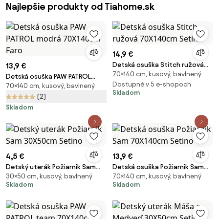
Najlepšie produkty od Tiahome.sk
14,9 €
Detská osuška Stitch ružová
13,9 €
70×140 cm, kusový, bavlnený
70X140cm Setino
Detská osuška PAW PATROL
Dostupné v 5 e-shopoch
70×140 cm, kusový, bavlnený
modrá 70X140cm Faro
Skladom
(2)
Skladom
4,5 €
13,9 €
Detský uterák Požiarnik Sam
Detská osuška Požiarnik Sam
30×50 cm, kusový, bavlnený
70×140 cm, kusový, bavlnený
30X50cm Setino
70X140cm Setino
Skladom
Skladom