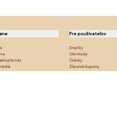
iane
Pre používateľov
s
Značky
éra
Obchody
aktujte nás
Články
médiá
Zľavové kupóny
cie
Densy Studio
ite preskúmajte
odukty
Inšpirácie
AI designer