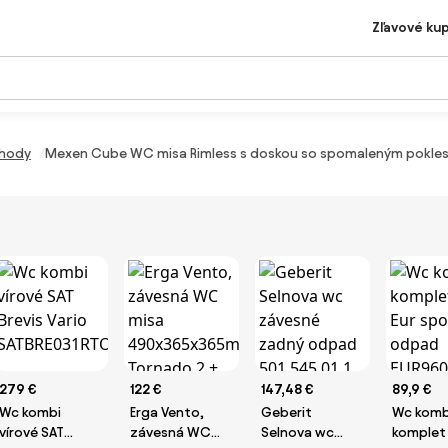
Zľavové ku
hody
Mexen Cube WC misa Rimless s doskou so spomaleným poklesom
279 €
122 €
147,48 €
89,9 €
Wc kombi
Erga Vento,
Geberit
Wc komb
vírové SAT
závesná WC
Selnova wc
komplet 