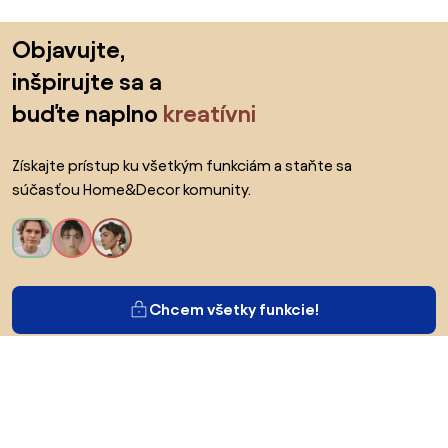
Preskočiť pätu, prejsť na začiatok stránky
Objavujte,
inšpirujte sa a
buďte naplno
kreatívni
Získajte prístup ku všetkým funkciám a staňte sa
súčasťou Home&Decor komunity.
Chcem všetky funkcie!
O Biane