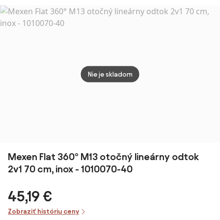
(2v1), čierna,
M13, 2v1,
90cm, 2v1,
matná
1710080-15
1010100-15
medená matná,
G270
REA-G4889
Nie je skladom
Mexen Flat 360° M13 otočný lineárny odtok
2v1 70 cm, inox - 1010070-40
45,19 €
Zobraziť históriu ceny