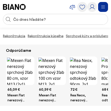
Preskočiť navigáciu, prejsť na obsah
Vstup pre vyhľadávanie
Preskočiť obsah, prejsť na pätu
Rekonštrukcia
Rekonštrukcia kúpeľne
Sprchové kúty a príslušens
Odporúčame
65,09 €
60,59 €
72 €
68 €
Mexen Flat
Mexen Flat
Rea Neox,
Rea N
nerezový
nerezový
nerezový
odto
sprchový žľab
sprchový žľab
sprchový
sprch
80 cm, vzor M13
100 cm vzor
odtokový žľab
80cm,