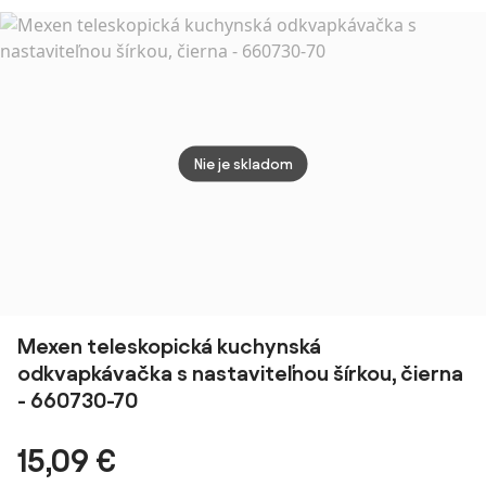
x 8 cm,
Joseph Joseph
antracitový
Nie je skladom
Mexen teleskopická kuchynská
odkvapkávačka s nastaviteľnou šírkou, čierna
- 660730-70
15,09 €