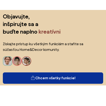
Preskočiť pätu, prejsť na začiatok stránky
Objavujte,
inšpirujte sa a
buďte naplno
kreatívni
Získajte prístup ku všetkým funkciám a staňte sa
súčasťou Home&Decor komunity.
Chcem všetky funkcie!
O Biane