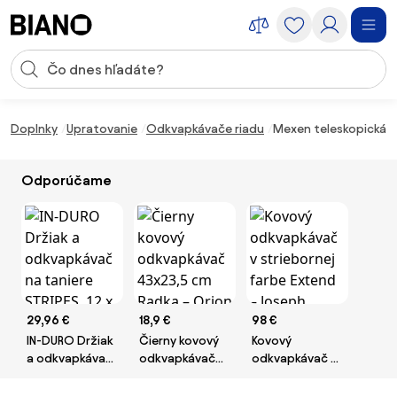
Preskočiť navigáciu, prejsť na obsah
Vstup pre vyhľadávanie
Preskočiť obsah, prejsť na pätu
Doplnky
Upratovanie
Odkvapkávače riadu
Mexen teleskopická k
Odporúčame
29,96 €
18,9 €
98 €
IN-DURO Držiak
Čierny kovový
Kovový
a odkvapkávač
odkvapkávač
odkvapkávač v
na taniere
43x23,5 cm
striebornej
STRIPES, 12 x 47
Radka – Orion
farbe Extend –