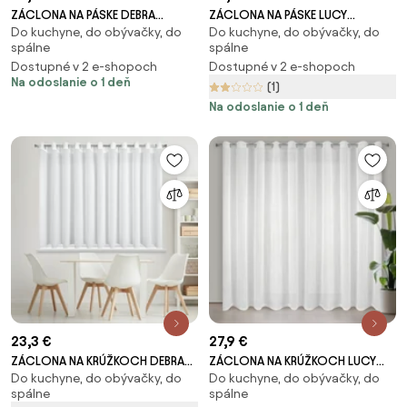
ZÁCLONA NA PÁSKE DEBRA
ZÁCLONA NA PÁSKE LUCY
Do kuchyne, do obývačky, do
Do kuchyne, do obývačky, do
400X160 CM BIELA
400X270 CM BIELA
spálne
spálne
Dostupné v 2 e-shopoch
Dostupné v 2 e-shopoch
Na odoslanie o 1 deň
(1)
Na odoslanie o 1 deň
23,3 €
27,9 €
ZÁCLONA NA KRÚŽKOCH DEBRA
ZÁCLONA NA KRÚŽKOCH LUCY
Do kuchyne, do obývačky, do
Do kuchyne, do obývačky, do
400X160 CM BIELA
400X250 CM BIELA
spálne
spálne