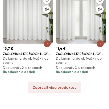
15,7 €
11,4 €
ZÁCLONA NA KRÚŽKOCH LUCY
ZÁCLONA NA KRÚŽKOCH LUCY
Do kuchyne, do obývačky, do
Do kuchyne, do obývačky, do
200X250 CM BIELA
140X250 CM BIELA
spálne
spálne
Dostupné v 2 e-shopoch
Dostupné v 3 e-shopoch
Na odoslanie o 1 deň
Na odoslanie o 1 deň
Zobraziť viac produktov