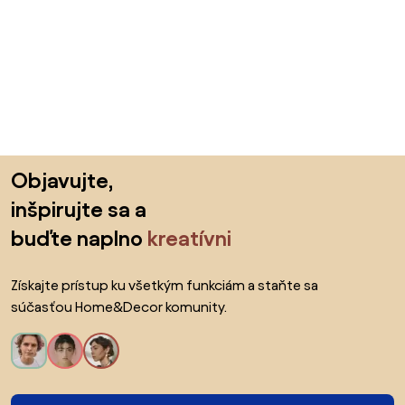
Preskočiť pätu, prejsť na začiatok stránky
Objavujte,
inšpirujte sa a
buďte naplno
kreatívni
Získajte prístup ku všetkým funkciám a staňte sa
súčasťou Home&Decor komunity.