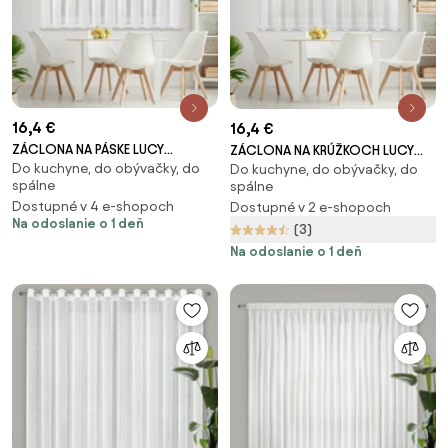
16,4 €
16,4 €
ZÁCLONA NA PÁSKE LUCY
ZÁCLONA NA KRÚŽKOCH LUCY
Do kuchyne, do obývačky, do
300X160 CM BIELA
Do kuchyne, do obývačky, do
300X160 CM BIELA
spálne
spálne
Dostupné v 4 e-shopoch
Dostupné v 2 e-shopoch
Na odoslanie o 1 deň
(3)
Na odoslanie o 1 deň