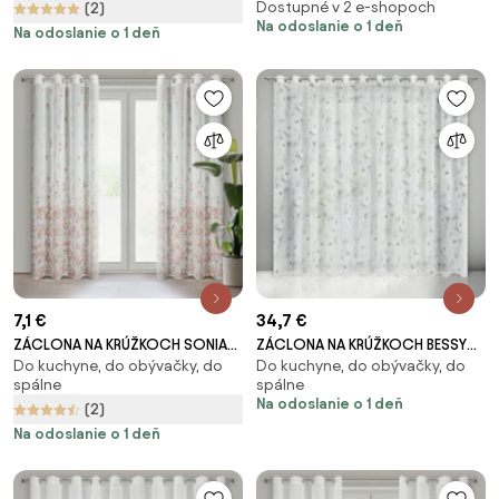
Dostupné v 2 e-shopoch
(2)
Na odoslanie o 1 deň
Na odoslanie o 1 deň
7,1 €
34,7 €
ZÁCLONA NA KRÚŽKOCH SONIA
ZÁCLONA NA KRÚŽKOCH BESSY
Do kuchyne, do obývačky, do
Do kuchyne, do obývačky, do
140X250 CM KVETY
350X250 CM VIACFAREBNÁ
spálne
spálne
Na odoslanie o 1 deň
(2)
Na odoslanie o 1 deň