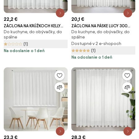
22,2 €
20,1 €
ZÁCLONA NA KRÚŽKOCH KELLY
ZÁCLONA NA PÁSKE LUCY 300
Do kuchyne, do obývačky, do
Do kuchyne, do obývačky, do
300 CM X 250 CM BIELA
CM X 250 CM BIELA
spálne
spálne
Dostupné v 2 e-shopoch
(1)
(1)
Na odoslanie o 1 deň
Na odoslanie o 1 deň
23,3 €
28,3 €