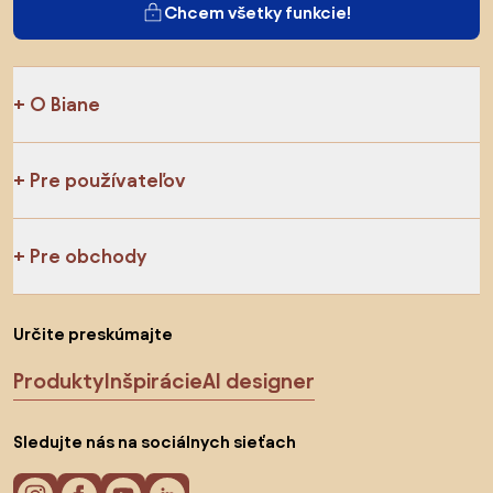
Chcem všetky funkcie!
O Biane
Pre používateľov
Pre obchody
Určite preskúmajte
Produkty
Inšpirácie
AI designer
Sledujte nás na sociálnych sieťach