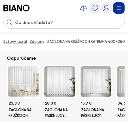
Preskočiť navigáciu, prejsť na obsah
Vstup pre vyhľadávanie
Preskočiť obsah, prejsť na pätu
Bytový textil
Záclony
ZÁCLONA NA KRÚŽKOCH KATRIANA 400X250 C
Odporúčame
23,3 €
28,3 €
15,7 €
34,6 
ZÁCLONA NA
ZÁCLONA NA
ZÁCLONA NA
ZÁCL
KRÚŽKOCH
PÁSKE LUCY
PÁSKE LUCY
PÁSKE
DEBRA 400X160
400X270 CM
200X270 CM
300X
CM BIELA
BIELA
BIELA
VZOR