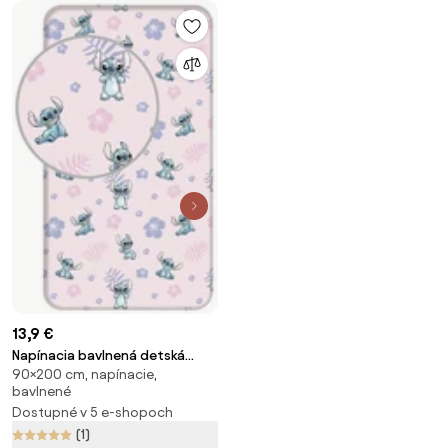
13,9 €
Napínacia bavlnená detská
90×200 cm, napínacie,
plachta na jednolôžko 90x200
bavlnené
cm Lilo and Stitch – Jerry
Dostupné v 5 e-shopoch
Fabrics
(1)