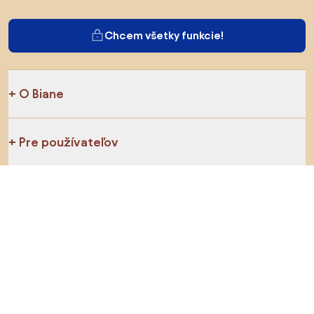
Chcem všetky funkcie!
O Biane
Pre používateľov
Pre obchody
Určite preskúmajte
Produkty
Inšpirácie
AI designer
Sledujte nás na sociálnych sieťach