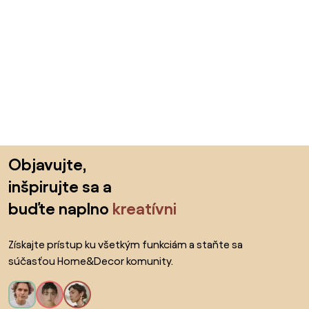
Preskočiť pätu, prejsť na začiatok stránky
Objavujte,
inšpirujte sa a
buďte naplno
kreatívni
Získajte prístup ku všetkým funkciám a staňte sa
súčasťou Home&Decor komunity.