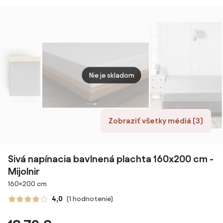
na zelenej
sviež
režnej 80 x 200
prúžk
cm
200 
Nie je skladom
Zobraziť všetky médiá (3)
Sivá napínacia bavlnená plachta 160x200 cm -
Mijolnir
Rozmery
160×200 cm
4,0
(1 hodnotenie)