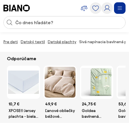
Preskočiť navigáciu, prejsť na obsah
Vstup pre vyhľadávanie
Preskočiť obsah, prejsť na pätu
Pre deti
Detský textil
Detské plachty
Sivá napínacia bavlnená pl
Odporúčame
10,7 €
49,9 €
24,75 €
53,67
XPOSE® Jersey
Ľanové obliečky
Goldea
Gold
plachta - biela
béžové
bavlnená
bavln
180x200 cm
140x200cm+90x70cm
napínacia
napín
TiaHome
plachta - lúka
plach