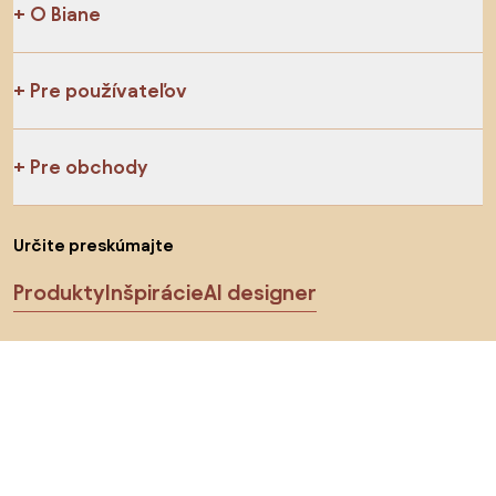
O Biane
Pre používateľov
Pre obchody
Určite preskúmajte
Produkty
Inšpirácie
AI designer
Sledujte nás na sociálnych sieťach