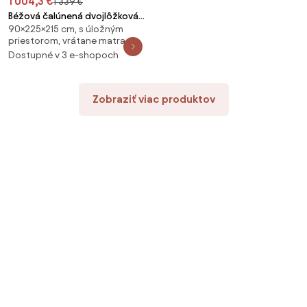
1 004,3 €
1 339 €
Béžová čalúnená dvojlôžková
90×225×215 cm, s úložným
posteľ s úložným priestorom s
priestorom, vrátane matraca
roštom 180x200 cm Elizabeth –
Dostupné v 3 e-shopoch
Micadoni
Zobraziť viac produktov