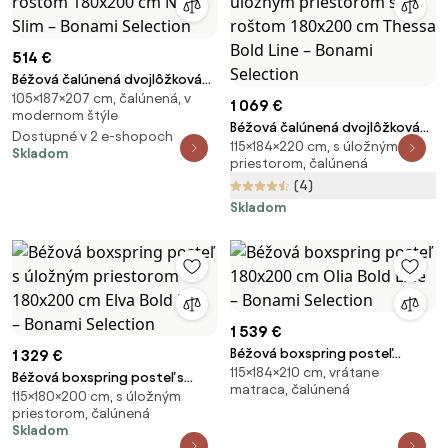
514 €
Béžová čalúnená dvojlôžková
105×187×207 cm, čalúnená, v
posteľ s roštom 180x200 cm
1 069 €
modernom štýle
Noira Slim – Bonami Selection
Béžová čalúnená dvojlôžková
Dostupné v 2 e-shopoch
115×184×220 cm, s úložným
posteľ s úložným priestorom s
Skladom
priestorom, čalúnená
roštom 180x200 cm Thessa
(4)
Bold Line – Bonami Selection
Skladom
1 539 €
Béžová boxspring posteľ
1 329 €
115×184×210 cm, vrátane
180x200 cm Olia Bold Line –
Béžová boxspring posteľ s
matraca, čalúnená
Bonami Selection
115×180×200 cm, s úložným
úložným priestorom 180x200
priestorom, čalúnená
cm Elva Bold Line – Bonami
Skladom
Selection