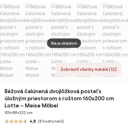
roštom,
roštom,
sonoma II.
rošt
Matrac: Bez
Matrac: Bez
akosť
Matra
matraca
matraca
matr
Nie je skladom
Zobraziť všetky médiá (12)
Béžová čalúnená dvojlôžková posteľ s
úložným priestorom s roštom 160x200 cm
Lotte – Meise Möbel
Rozmery
105×181×222 cm
4,8
(8 hodnotení)