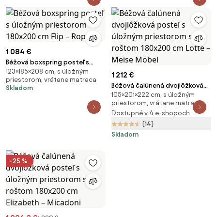
1 084 €
Béžová boxspring posteľ s
123×185×208 cm, s úložným
úložným priestorom 180x200
1 212 €
priestorom, vrátane matraca
cm Flip – Ropez
Béžová čalúnená dvojlôžková
Skladom
105×201×222 cm, s úložným
posteľ s úložným priestorom s
priestorom, vrátane matraca
roštom 180x200 cm Lotte –
Dostupné v 4 e-shopoch
Meise Möbel
(14)
Skladom
-25 %