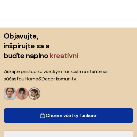
Preskočiť pätu, prejsť na začiatok stránky
Objavujte,
inšpirujte sa a
buďte naplno
kreatívni
Získajte prístup ku všetkým funkciám a staňte sa
súčasťou Home&Decor komunity.
Chcem všetky funkcie!