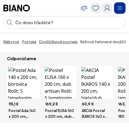
Preskočiť navigáciu, prejsť na obsah
Vstup pre vyhľadávanie
Preskočiť obsah, prejsť na pätu
Nábytok
Postele
Dvojlôžkové postele
Béžová čalúnená dvojlôžk
Odporúčame
115,1 €
169,2 €
60,9 €
163,9
Posteľ Ada 140
Posteľ ELISA 160
AKCIA Posteľ
Poste
x 200 cm,
x 200 cm, dub
IKAROS 140 x
180 x
borovica Rošt:
artisan Rošt: S
200 cm,
biela 
S lamelovým
lamelovým
biela/dub
lame