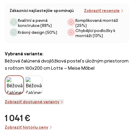
Zákazníci najčastejšie spomínajú
Zobraziť recenzie
Kvalitní a pevná
Komplikovaná montáž
konstrukce (88%)
(25%)
Chybějící podložky k
Krásný design (50%)
montáži (13%)
Vybraná varianta:
Béžová čalúnená dvojlôžková posteľ s úložným priestorom
s roštom 160x200 cm Lotte – Meise Möbel
Zobraziť dostupné varianty
1 041 €
Zobraziť históriu ceny