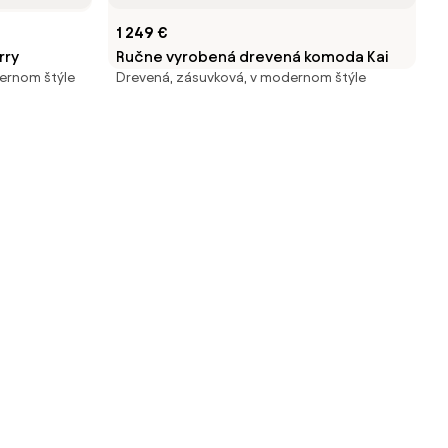
1 249 €
rry
Ručne vyrobená drevená komoda Kai
ernom štýle
Drevená, zásuvková, v modernom štýle