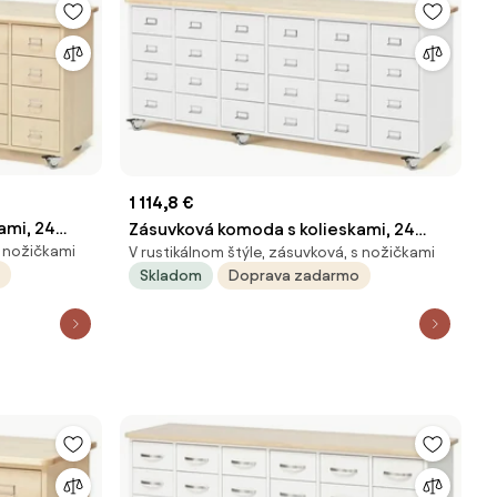
1 114,8 €
ami, 24
Zásuvková komoda s kolieskami, 24
s nožičkami
V rustikálnom štýle, zásuvková, s nožičkami
a štítky,
zásuviek, madlo s držiakom na štítky,
Skladom
Doprava zadarmo
biela