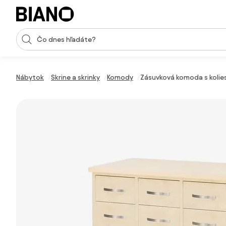
Preskočiť navigáciu, prejsť na obsah
Vstup pre vyhľadávanie
Preskočiť obsah, prejsť na pätu
Nábytok
Skrine a skrinky
Komody
Zásuvková komoda s kolies