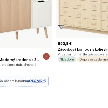
850,8 €
Zásuvková komoda s koliesk
V rustikálnom štýle, zásuvková, 
zásuviek, madlo s držiakom n
Skladom
Doprava zadarmo
derný kredenc s 3
breza
 v dekore dub, drevená
zásuvkou 90x30x72 cm Biela
 drevo | Aosom
€
s kódom kupónu
AOSOM12