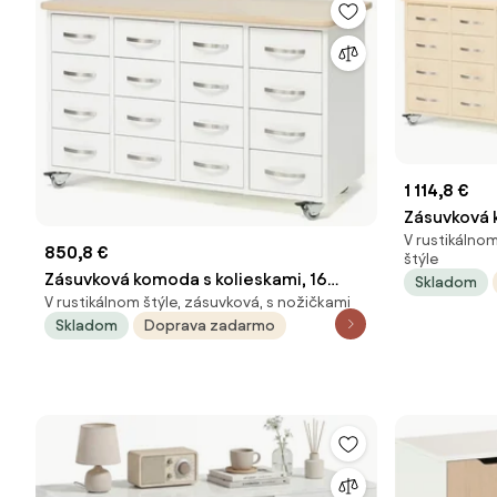
1 114,8 €
Zásuvková 
V rustikálno
zásuviek, 
850,8 €
štýle
Zásuvková komoda s kolieskami, 16
Skladom
V rustikálnom štýle, zásuvková, s nožičkami
zásuviek, s madlom, biela
Skladom
Doprava zadarmo