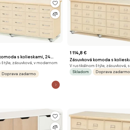
1 114,8 €
komoda s kolieskami, 24
Zásuvková komoda s koliesk
m štýle, zásuvková, v modernom
s madlom, breza
V rustikálnom štýle, zásuvková, 
zásuviek, madlo s držiakom n
Skladom
Doprava zadarmo
breza
Doprava zadarmo