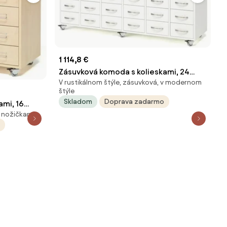
1 114,8 €
Zásuvková komoda s kolieskami, 24
V rustikálnom štýle, zásuvková, v modernom
zásuviek, s madlom, biela
štýle
Skladom
Doprava zadarmo
ami, 16
s nožičkami
a štítky,