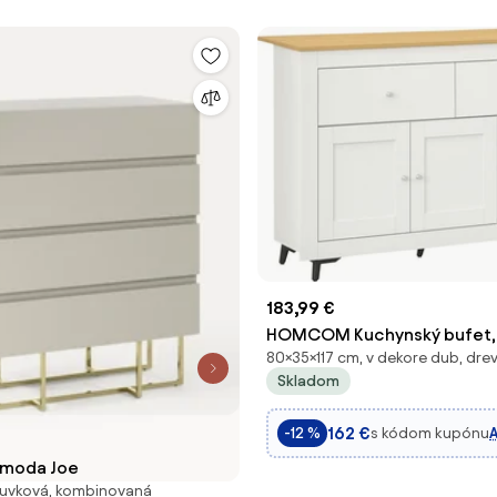
183,99 €
HOMCOM Kuchynský bufet
80×35×117 cm, v dekore dub, dre
kus nábytku s TV stojanom, 2
Skladom
dvere a nastaviteľná polica
a obývaciu izbu, 117x35x80 cm
162 €
s kódom kupónu
-12 %
omoda Joe
suvková, kombinovaná