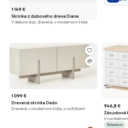
Aosom
1 149 €
Skrinka z dubového dreva Diana
V dekore dub, drevená, v modernom štýle
1 099 €
Drevená skrinka Dado
946,8 €
Drevená, v modernom štýle, s nožičkami
Zásuvková 
V rustikálnom
zásuviek, m
Skladom
biela