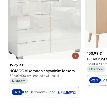
100,99 €
HOMCOM Mo
72×30×90 cm,
dverami a 
199,99 €
Skladom
a prírodné
HOMCOM komoda s vysokým leskom
80×40×100 cm, zásuvková, lesklá
— moderný bufet so 4 zásuvkami a
89 
-12 %
Skladom
nastaviteľnou policou, tiché
dovieranie, biela | Aosom
176 €
s kódom kupónu
AOSOM12
-12 %