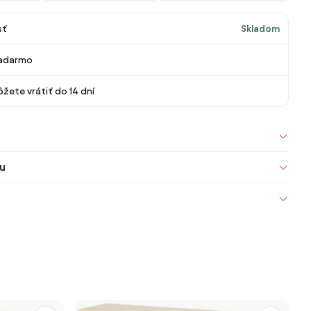
sť
Skladom
adarmo
žete vrátiť do 14 dní
u