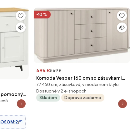
-10 %
494 €
549 €
Komoda Vesper 160 cm so zásuvkami
77×160 cm, zásuvková, v modernom štýle
na sokli - kašmír / čierne úchytky
Dostupné v 2 e-shopoch
, pomocný
Skladom
Doprava zadarmo
vená
 zásuvky, 3
 pre jedáleň
, Biela |
AOSOM12