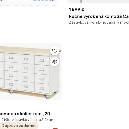
1 899 €
Ručne vyrobená komoda Ca
Zásuvková, kombinovaná, v mod
komoda s kolieskami, 20
 štýle, zásuvková, s nožičkami
adlo s držiakom na štítky,
Doprava zadarmo