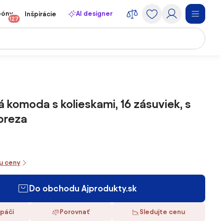
póny
AI designer
Inšpirácie
127
 komoda s kolieskami, 16 zásuviek, s
breza
iu ceny
Do obchodu Ajprodukty.sk
 páči
Porovnať
Sledujte cenu