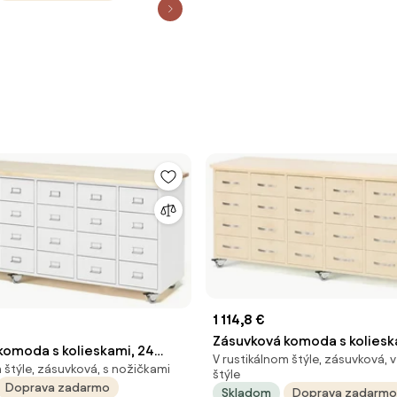
1 114,8 €
Zásuvková komoda s koliesk
komoda s kolieskami, 24
V rustikálnom štýle, zásuvková
zásuviek, s madlom, breza
 štýle, zásuvková, s nožičkami
adlo s držiakom na štítky,
štýle
Doprava zadarmo
Skladom
Doprava zadarmo