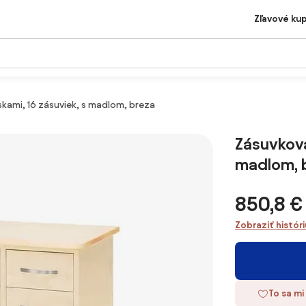
Zľavové ku
kami, 16 zásuviek, s madlom, breza
Zásuvková
madlom, 
850,8 €
Zobraziť histór
To sa mi