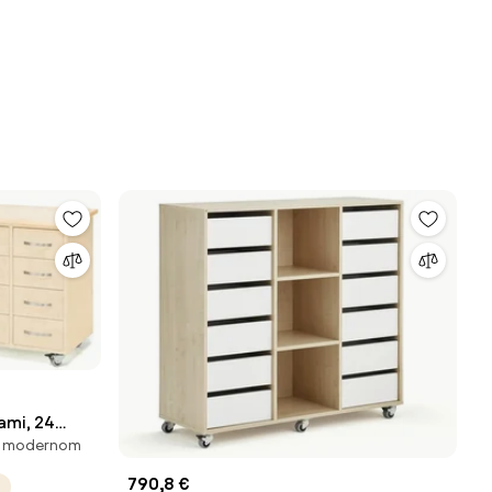
ami, 24
, v modernom
790,8 €