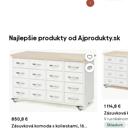
Najlepšie produkty od Ajprodukty.sk
1 114,8 €
Zásuvková 
850,8 €
V rustikálnom
zásuviek, m
Skladom
Zásuvková komoda s kolieskami, 16
biela