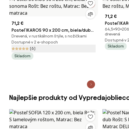
71,2 €
71,2 €
Posteľ IKAR
64,5×90×206 
Posteľ IKAROS 90 x 200 cm, biela/dub
Bez roštu,
drevená
Drevená, v rustikálnom štýle, s nožičkami
sonoma Rošt: Bez roštu, Matrac: Bez
Dostupné v 
Dostupné v 2 e-shopoch
matraca
Skladom
(6)
Skladom
Najlepšie produkty od Vypredajobliec