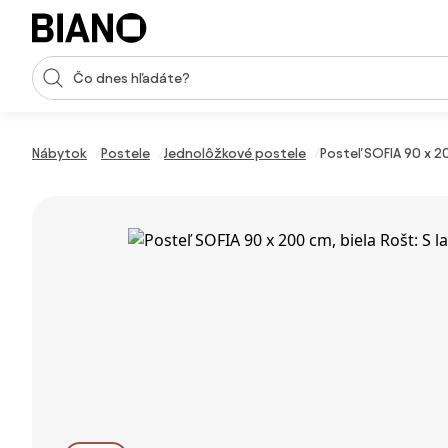
Preskočiť navigáciu, prejsť na obsah
Vstup pre vyhľadávanie
Preskočiť obsah, prejsť na pätu
Nábytok
Postele
Jednolôžkové postele
Posteľ SOFIA 90 x 2