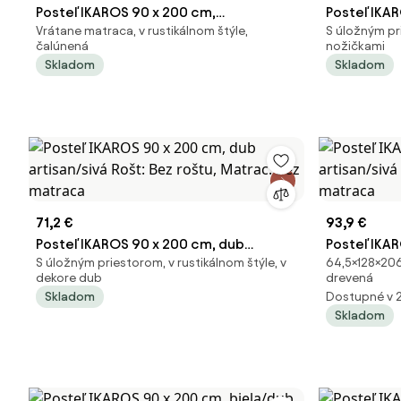
Posteľ IKAROS 90 x 200 cm,
Posteľ IKA
Vrátane matraca, v rustikálnom štýle,
S úložným pri
antracit/biela Rošt: Bez roštu, Matrac:
sonoma/sivá
čalúnená
nožičkami
Bez matraca
Bez matra
Skladom
Skladom
71,2 €
93,9 €
Posteľ IKAROS 90 x 200 cm, dub
Posteľ IKA
S úložným priestorom, v rustikálnom štýle, v
64,5×128×206
artisan/sivá Rošt: Bez roštu, Matrac:
artisan/siv
dekore dub
drevená
Bez matraca
Bez matra
Skladom
Dostupné v 
Skladom