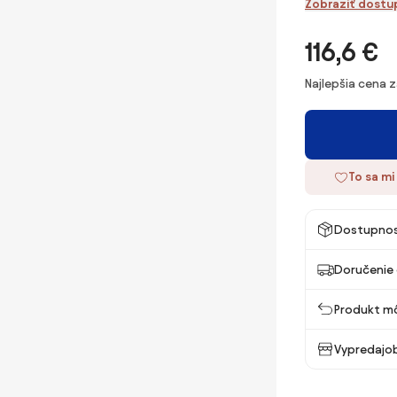
Zobraziť dostu
116,6 €
Najlepšia cena 
To sa mi
Dostupno
Doručenie 
Produkt mô
Vypredajob