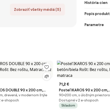
História cien
Zobraziť všetky médiá (5)
Popis produkt
Parametre
71,2 €
ROS DOUBLE 90 x 200 cm,
Posteľ IKAROS 90 x 200 cm,
m, drevená, v modernom štýle
90×200 cm, s úložným priestor
 Rošt: Bez roštu, Matrac:
betón/biela Rošt: Bez roštu
2 e-shopoch
Dostupné v 2 e-shopoch
ca
Bez matraca
Skladom