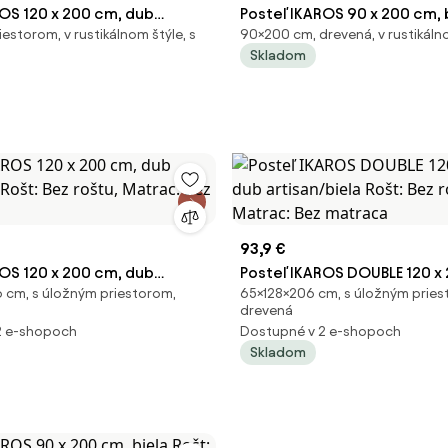
ROS 120 x 200 cm, dub
Posteľ IKAROS 90 x 200 cm, 
estorom, v rustikálnom štýle, s
90×200 cm, drevená, v rustikáln
 Rošt: Bez roštu, Matrac:
hľuzovka Rošt: Bez roštu, Ma
Skladom
ca
matraca
93,9 €
ROS 120 x 200 cm, dub
Posteľ IKAROS DOUBLE 120 x
 cm, s úložným priestorom,
65×128×206 cm, s úložným pries
á Rošt: Bez roštu, Matrac:
dub artisan/biela Rošt: Bez 
drevená
ca
Matrac: Bez matraca
2 e-shopoch
Dostupné v 2 e-shopoch
Skladom