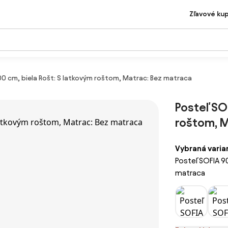
Zľavové ku
00 cm, biela Rošt: S latkovým roštom, Matrac: Bez matraca
Posteľ SO
roštom, M
Vybraná varia
Posteľ SOFIA 9
matraca