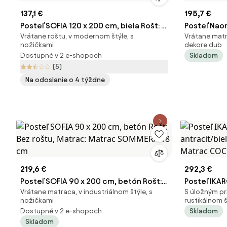
137,1 €
195,7 €
Posteľ SOFIA 120 x 200 cm, biela Rošt: S
Posteľ Nao
Vrátane roštu, v modernom štýle, s
Vrátane matra
lamelovým roštom, Matrac: Bez
Rošt: S la
nožičkami
dekore dub
matraca
Matrac DEL
Dostupné v 2 e-shopoch
Skladom
(5)
Na odoslanie o 4 týždne
219,6 €
292,3 €
Posteľ SOFIA 90 x 200 cm, betón Rošt:
Posteľ IKAR
Vrátane matraca, v industriálnom štýle, s
S úložným pr
Bez roštu, Matrac: Matrac SOMMERA 18
antracit/bi
nožičkami
rustikálnom š
cm
Matrac CO
Dostupné v 2 e-shopoch
Skladom
Skladom