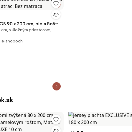
OS 90 x 200 cm, biela Rošt:
cm, s úložným priestorom,
 Matrac: Bez matraca
2 e-shopoch
ok.sk