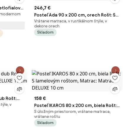
etlofialová
246,7 €
v modernom
Posteľ Ada 90 x 200 cm, orech Rošt: S
Vrátane matraca, v rustikálnom štýle, v
latkovým roštom, Matrac: Matrac
dekore orech
COCO MAXI 20 cm
Skladom
ub Rošt:
158 €
týle, v
ELUXE 10
Posteľ IKAROS 80 x 200 cm, biela Rošt: S
S úložným priestorom, vrátane matraca,
lamelovým roštom, Matrac: Matrac
vrátane roštu
DELUXE 10 cm
Skladom