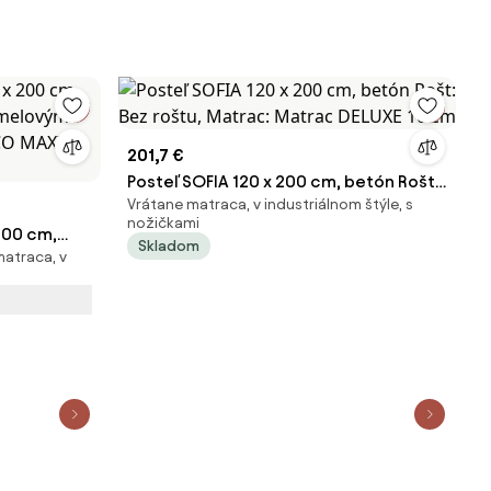
201,7 €
Posteľ SOFIA 120 x 200 cm, betón Rošt:
Vrátane matraca, v industriálnom štýle, s
Bez roštu, Matrac: Matrac DELUXE 10
nožičkami
200 cm,
cm
Skladom
matraca, v
amelovým
OCO MAXI