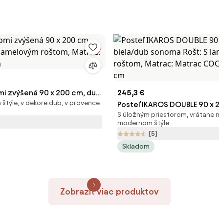
mi zvýšená 90 x 200 cm, dub
245,3 €
 štýle, v dekore dub, v provence
melovým roštom, Matrac: Bez
Posteľ IKAROS DOUBLE 90 x 
S úložným priestorom, vrátane 
biela/dub sonoma Rošt: S l
modernom štýle
roštom, Matrac: Matrac C
(5)
20 cm
Skladom
Zobraziť viac produktov