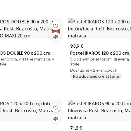
93,9 €
ROS DOUBLE 90 x 200 cm,
Posteľ IKAROS 120 x 200 cm,
iestorom, vrátane matraca, v
S úložným priestorom, drevená
ela Rošt: Bez roštu, Matrac:
betón/biela Rošt: Bez roštu
ýle
štýle
CO MAXI 20 cm
Bez matraca
Dostupné v 2 e-shopoch
Na odoslanie o 4 týždne
71,2 €