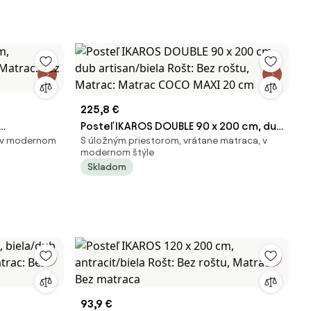
225,8 €
Posteľ IKAROS DOUBLE 90 x 200 cm, dub
, v modernom
S úložným priestorom, vrátane matraca, v
, Matrac:
artisan/biela Rošt: Bez roštu, Matrac:
modernom štýle
Matrac COCO MAXI 20 cm
Skladom
93,9 €