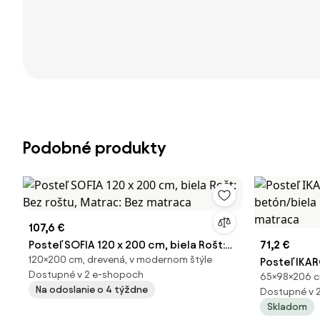
Podobné produkty
107,6 €
Posteľ SOFIA 120 x 200 cm, biela Rošt:
71,2 €
120×200 cm, drevená, v modernom štýle
Bez roštu, Matrac: Bez matraca
Posteľ IKA
Dostupné v 2 e-shopoch
65×98×206 c
betón/biela
Na odoslanie o 4 týždne
Dostupné v 
Bez matra
Skladom