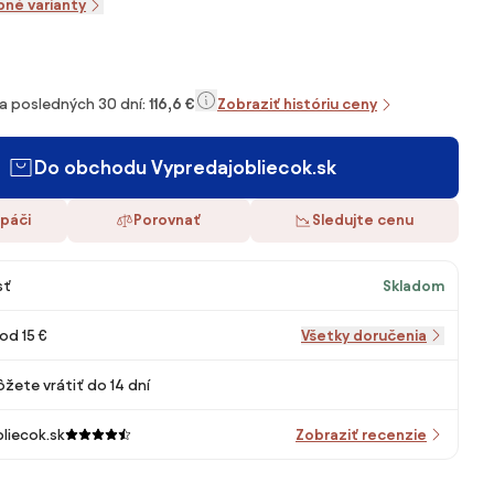
pné varianty
za posledných 30 dní:
116,6 €
Zobraziť históriu ceny
Do obchodu Vypredajobliecok.sk
 páči
Porovnať
Sledujte cenu
sť
Skladom
od 15 €
Všetky doručenia
žete vrátiť do 14 dní
liecok.sk
Zobraziť recenzie