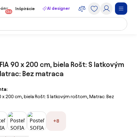
póny
AI designer
Inšpirácie
136
FIA 90 x 200 cm, biela Rošt: S latkovým
atrac: Bez matraca
nta:
0 x 200 cm, biela Rošt: S latkovým roštom, Matrac: Bez
+8