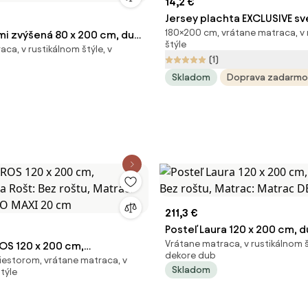
14,2 €
Jersey plachta EXCLUSIVE sv
180×200 cm, vrátane matraca, 
mi zvýšená 80 x 200 cm, dub
180 x 200 cm
štýle
ca, v rustikálnom štýle, v
melovým roštom, Matrac:
(1)
UXE 10 cm
Skladom
Doprava zadarmo
211,3 €
Posteľ Laura 120 x 200 cm, d
Vrátane matraca, v rustikálnom š
OS 120 x 200 cm,
Bez roštu, Matrac: Matrac D
dekore dub
iestorom, vrátane matraca, v
ela Rošt: Bez roštu, Matrac:
cm
Skladom
týle
CO MAXI 20 cm