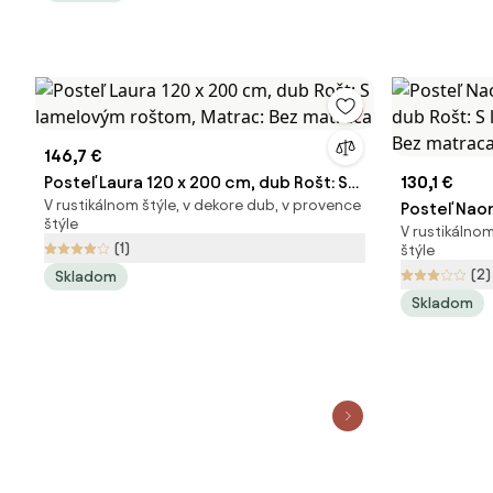
146,7 €
Posteľ Laura 120 x 200 cm, dub Rošt: S
130,1 €
V rustikálnom štýle, v dekore dub, v provence
lamelovým roštom, Matrac: Bez
Posteľ Nao
štýle
V rustikálnom
matraca
Rošt: S la
(1)
štýle
matraca
(2)
Skladom
Skladom