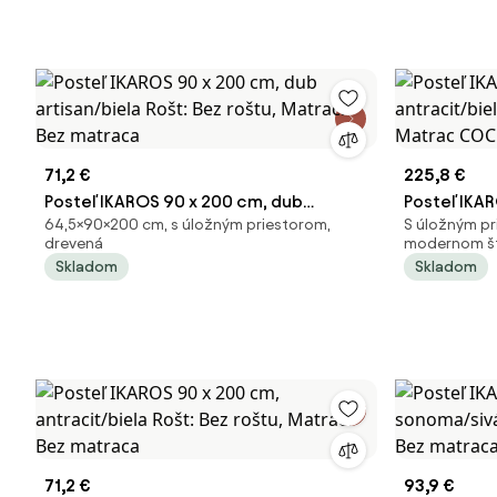
71,2 €
225,8 €
Posteľ IKAROS 90 x 200 cm, dub
Posteľ IKA
64,5×90×200 cm, s úložným priestorom,
S úložným pr
artisan/biela Rošt: Bez roštu, Matrac:
antracit/bi
drevená
modernom št
Bez matraca
Matrac CO
Skladom
Skladom
71,2 €
93,9 €