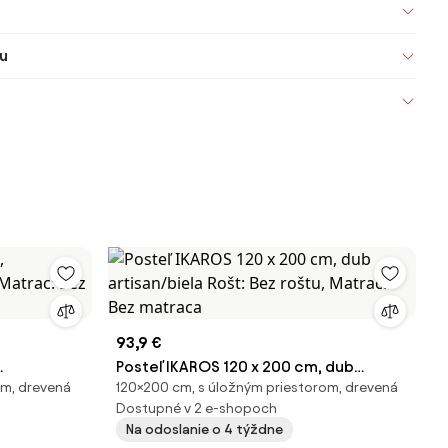
u
93,9 €
Posteľ IKAROS 120 x 200 cm, dub
om, drevená
120×200 cm, s úložným priestorom, drevená
, Matrac:
artisan/biela Rošt: Bez roštu, Matrac:
Dostupné v 2 e-shopoch
Bez matraca
Na odoslanie o 4 týždne