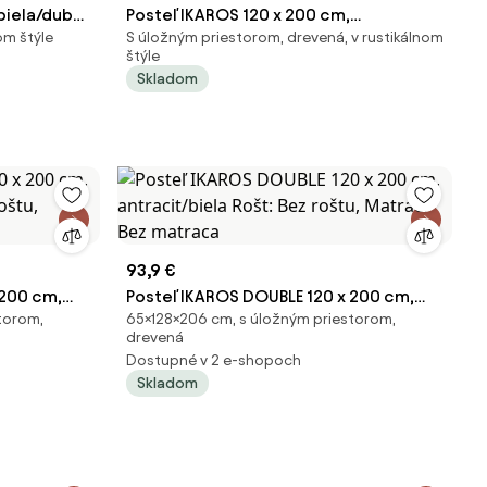
biela/dub
Posteľ IKAROS 120 x 200 cm,
om štýle
S úložným priestorom, drevená, v rustikálnom
trac: Bez
antracit/biela Rošt: Bez roštu, Matrac:
štýle
Bez matraca
Skladom
93,9 €
 200 cm,
Posteľ IKAROS DOUBLE 120 x 200 cm,
torom,
65×128×206 cm, s úložným priestorom,
roštu,
antracit/biela Rošt: Bez roštu, Matrac:
drevená
Bez matraca
Dostupné v 2 e-shopoch
Skladom