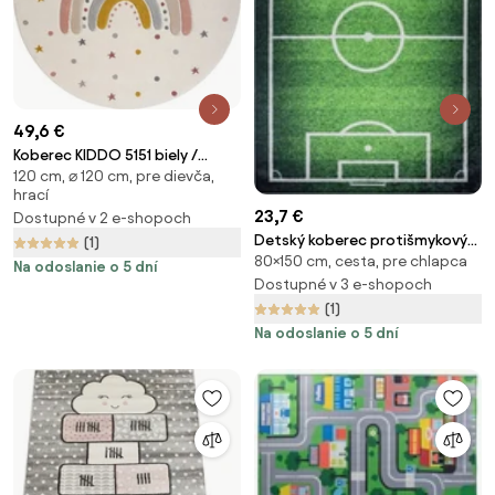
49,6 €
Koberec KIDDO 5151 biely /
120 cm, ⌀ 120 cm, pre dievča,
svetlosivý kruh
hrací
23,7 €
Dostupné v 2 e-shopoch
Detský koberec protišmykový
(1)
80×150 cm, cesta, pre chlapca
BAMBINO 58690 futbalové
Na odoslanie o 5 dní
ihrisko, zelený
Dostupné v 3 e-shopoch
(1)
Na odoslanie o 5 dní