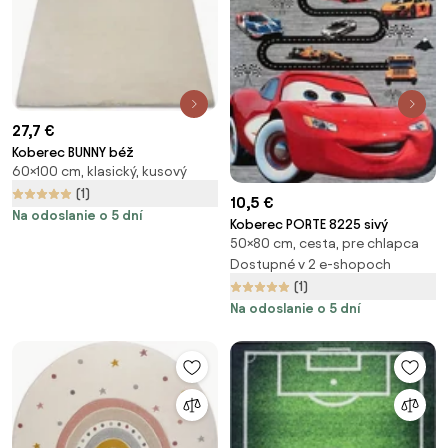
27,7 €
Koberec BUNNY béž
60×100 cm, klasický, kusový
(1)
10,5 €
Na odoslanie o 5 dní
Koberec PORTE 8225 sivý
50×80 cm, cesta, pre chlapca
Dostupné v 2 e-shopoch
(1)
Na odoslanie o 5 dní