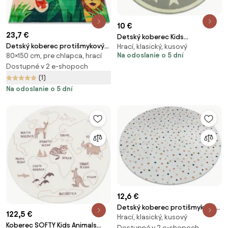
10 €
23,7 €
Detský koberec Kids
Detský koberec protišmykový
Hrací, klasický, kusový
533909/89933 hviezdičky,
Na odoslanie o 5 dní
80×150 cm, pre chlapca, hrací
BAMBINO 2705 Zvieratá, zelený
krémový
/ hnedý
Dostupné v 2 e-shopoch
(1)
Na odoslanie o 5 dní
12,6 €
Detský koberec protišmykový
122,5 €
Hrací, klasický, kusový
BAMBINO 47890 Bodky, biely /
Koberec SOFTY Kids Animals
hnedý kruh
Dostupné v 2 e-shopoch