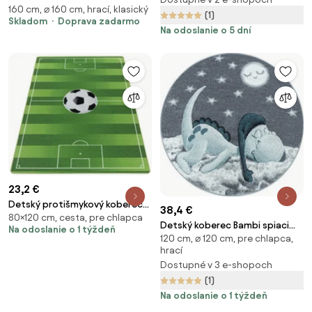
160 cm, ⌀ 160 cm, hrací, klasický
World kruh
(1)
Skladom
Doprava zadarmo
Na odoslanie o 5 dní
23,2 €
Detský protišmykový koberec
38,4 €
80×120 cm, cesta, pre chlapca
Play ihrisko zelený
Detský koberec Bambi spiaci
Na odoslanie o 1 týždeň
120 cm, ⌀ 120 cm, pre chlapca,
dráčik kruh modrý
hrací
Dostupné v 3 e-shopoch
(1)
Na odoslanie o 1 týždeň