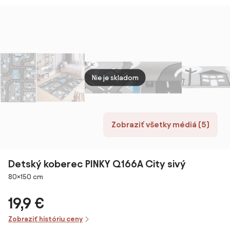
Village 90, na
mieru, šíře
3m,4m,
viacfarebná,
filc, detská izba
Nie je skladom
Zobraziť všetky médiá (5)
Detský koberec PINKY Q166A City sivý
Rozmery
80×150 cm
19,9 €
Zobraziť históriu ceny