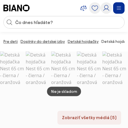
Preskočiť navigáciu, prejsť na obsah
Vstup pre vyhľadávanie
Preskočiť obsah, prejsť na pätu
Pre deti
Doplnky do detskej izby
Detské hojdačky
Detská hojdač
Nie je skladom
Zobraziť všetky médiá (5)