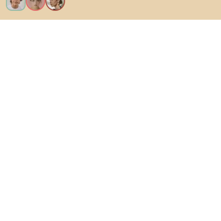
Chcem všetky funkcie!
O Biane
Pre používateľov
Pre obchody
Určite preskúmajte
Produkty
Inšpirácie
AI designer