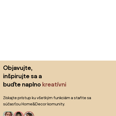
Preskočiť pätu, prejsť na začiatok stránky
Objavujte,
inšpirujte sa a
buďte naplno
kreatívni
Získajte prístup ku všetkým funkciám a staňte sa
súčasťou Home&Decor komunity.