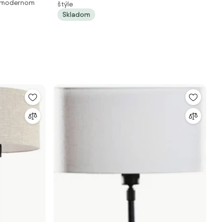
 v modernom
nedá 35 cm
štýle
Skladom