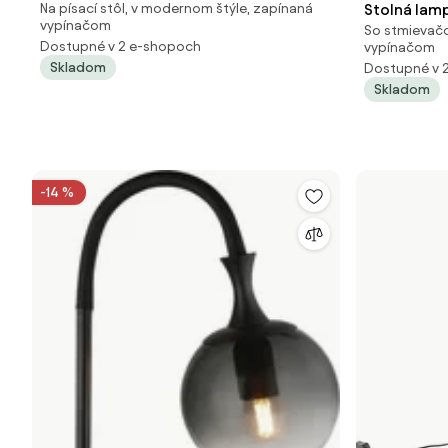
Stolná lamp
Na písací stôl, v modernom štýle, zapínaná
ľanovým tienidlom svetlosivá 35 cm -
vypínačom
So stmievač
čiernym 35 
Simplo
Dostupné v 2 e-shopoch
vypínačom
Skladom
Dostupné v 
Skladom
-14 %