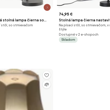
74,95 €
á stolná lampa čierna so
Stolná lampa čierna nastavi
í stôl, so stmievačom
Na písací stôl, so stmievačom,
ymovým sklom vrátane Wifi
svetlosivým tienidlom 35 cm
štýle
nna
Dostupné v 2 e-shopoch
Skladom