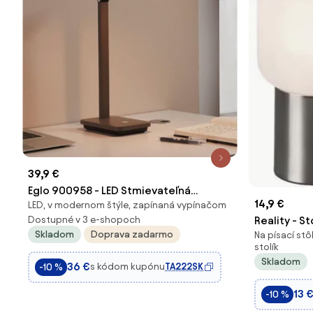
39,9 €
Eglo 900958 - LED Stmievateľná
14,9 €
LED, v modernom štýle, zapínaná vypínačom
nabíjacia lampa INIESTA LED/3,6W/5V
Dostupné v 3 e-shopoch
Reality - S
1800mAh hnedá
Skladom
Doprava zadarmo
Na písací st
1xE27/40W
stolík
Skladom
36 €
s kódom kupónu
TA222SK
-10 %
13 
-10 %