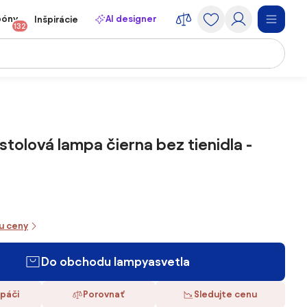
póny
AI designer
Inšpirácie
132
tolová lampa čierna bez tienidla -
iu ceny
Do obchodu lampyasvetla
 páči
Porovnať
Sledujte cenu