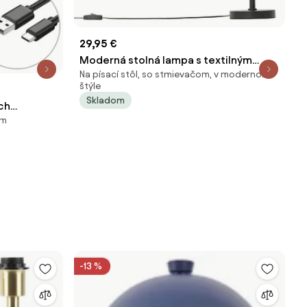
29,95 €
Moderná stolná lampa s textilným
Na písací stôl, so stmievačom, v modernom
tienidlom čierna so zlatom - VT 1
štýle
Skladom
ch
om
 Jude
-13 %