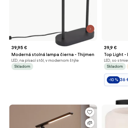
39,95 €
39,9 €
Moderná stolná lampa čierna - Thijmen
Top Light -
LED, na písací stôl, v modernom štýle
LED, so stmi
stolná lam
Skladom
Skladom
36 
-10 %