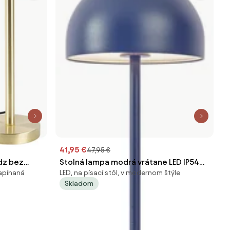
41,95 €
47,95 €
dz bez
Stolná lampa modrá vrátane LED IP54
zapínaná
LED, na písací stôl, v modernom štýle
Nabíjateľná s nabíjacou stanicou -
Skladom
Squirrel