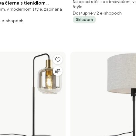
Na písací stôl, so stmievačom,
látkovým tienidlom svetloh
a čierna s tienidlom
štýle
om, v modernom štýle, zapínaná
- Simplo
cm nastaviteľná - Parte
Dostupné v 2 e-shopoch
Skladom
2 e-shopoch