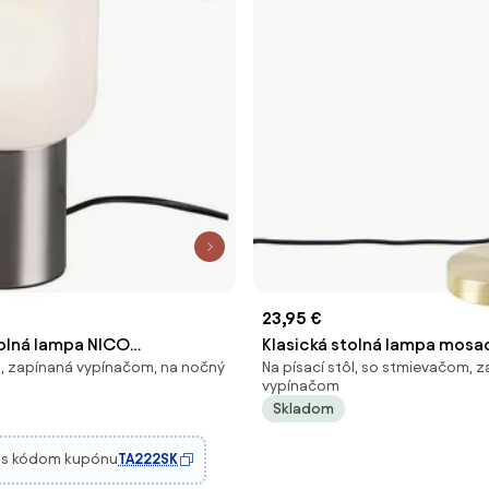
23,95 €
tolná lampa NICO
Klasická stolná lampa mosa
ôl, zapínaná vypínačom, na nočný
Na písací stôl, so stmievačom, 
/230V
tienidla - Simplo
vypínačom
Skladom
€
s kódom kupónu
TA222SK