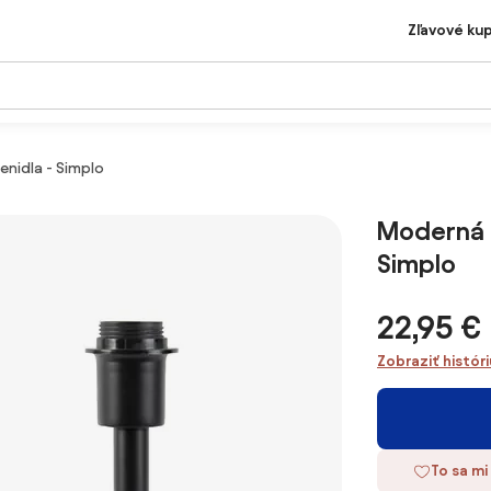
Zľavové ku
enidla - Simplo
Moderná s
Simplo
22,95 €
Zobraziť histór
To sa mi