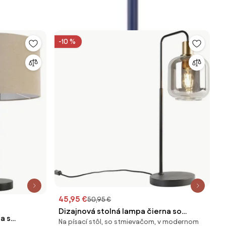
-10 %
45,95 €
50,95 €
Dizajnová stolná lampa čierna so
a s
Na písací stôl, so stmievačom, v modernom
zlatom a dymovým sklom - Zuzanna