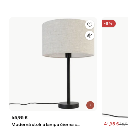
-11 %
65,95 €
41,95 €
46,9
Moderná stolná lampa čierna s