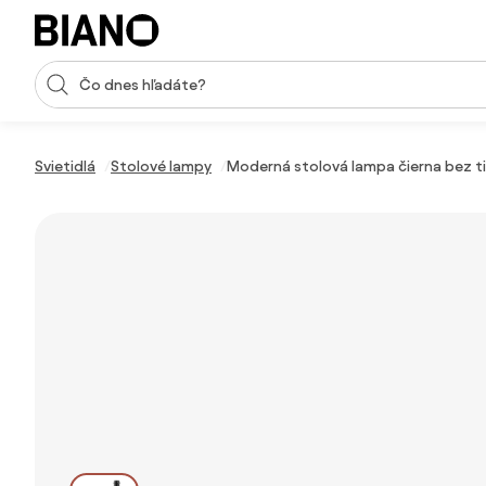
Preskočiť navigáciu, prejsť na obsah
Vstup pre vyhľadávanie
Preskočiť obsah, prejsť na pätu
Svietidlá
Stolové lampy
Moderná stolová lampa čierna bez ti