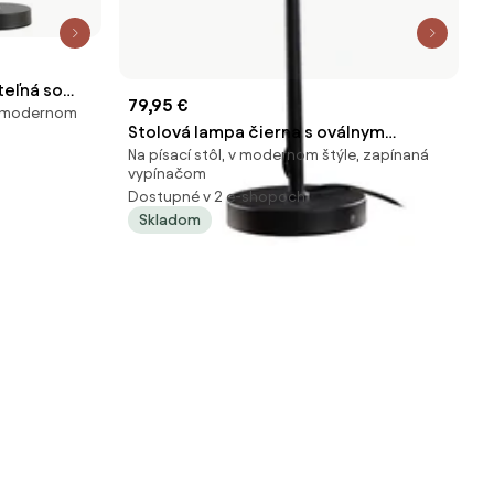
teľná so
79,95 €
 v modernom
 - Parte
Stolová lampa čierna s oválnym
Na písací stôl, v modernom štýle, zapínaná
ľanovým tienidlom bielym 35 cm - Parte
vypínačom
Dostupné v 2 e-shopoch
Skladom