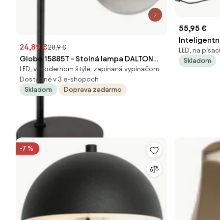
55,95 €
Inteligentn
24,89 €
28,9 €
LED, na písac
zlatom a d
Globo 15885T - Stolná lampa DALTON
Skladom
A60 - Zuza
LED, v modernom štýle, zapínaná vypínačom
1xE27/10W/230V čierna
Dostupné v 3 e-shopoch
Skladom
Doprava zadarmo
-7 %