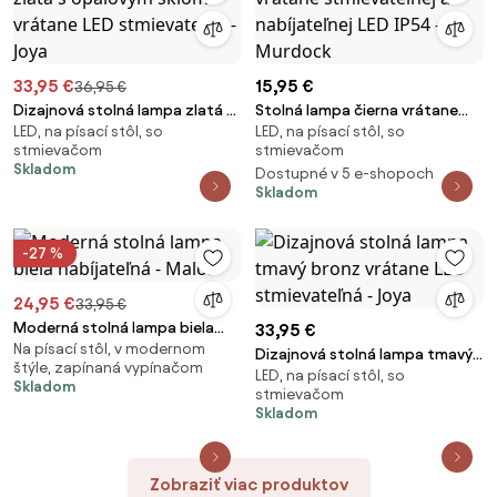
33,95 €
15,95 €
36,95 €
Dizajnová stolná lampa zlatá s
Stolná lampa čierna vrátane
LED, na písací stôl, so
LED, na písací stôl, so
opálovým sklom vrátane LED
stmievateľnej a nabíjateľnej LED
stmievačom
stmievačom
stmievateľná - Joya
IP54 - Murdock
Skladom
Dostupné v 5 e-shopoch
Skladom
-27 %
24,95 €
33,95 €
Moderná stolná lampa biela
33,95 €
Na písací stôl, v modernom
nabíjateľná - Maloi
Dizajnová stolná lampa tmavý
štýle, zapínaná vypínačom
LED, na písací stôl, so
bronz vrátane LED
Skladom
stmievačom
stmievateľná - Joya
Skladom
Zobraziť viac produktov