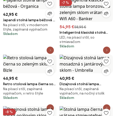
-7 %
42,95 €
Japandi stolná lampa béžová -
Na písací stôl, v modernom
Organica
54,95 €
58,95 €
štýle, zapínaná vypínačom
Inteligentná klasická stolná
Skladom
LED, na písací stôl, so
lampa bronzová so zeleným
stmievačom
sklom vrátane Wifi A60 - Banker
Skladom
46,95 €
40,95 €
Retro stolová lampa čierna so
Dizajnová stolná lampa
Na písací stôl, zapínaná
Na písací stôl, zapínaná
zeleným sklom - Bizle
mosadzná s jantárovým sklom -
vypínačom, v retro štýle
vypínačom, na nočný stolík
Umbrella
Skladom
Skladom
-8 %