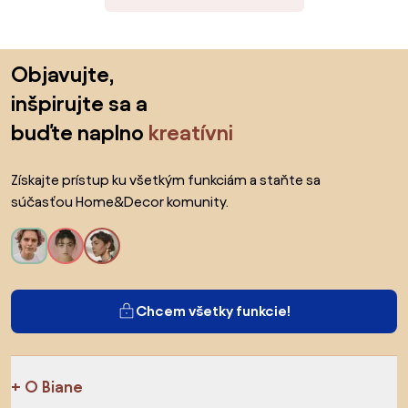
Preskočiť pätu, prejsť na začiatok stránky
Objavujte,
inšpirujte sa a
buďte naplno
kreatívni
Získajte prístup ku všetkým funkciám a staňte sa
súčasťou Home&Decor komunity.
Chcem všetky funkcie!
O Biane