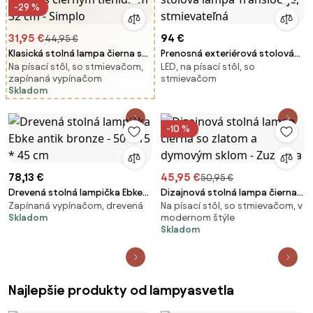
-29 %
31,95 €
94 €
44,95 €
Klasická stolná lampa čierna s
Prenosná exteriérová stolová
Na písací stôl, so stmievačom,
LED, na písací stôl, so
čiernym tienidlom 32 cm -
lampa Transloetje,
zapínaná vypínačom
stmievačom
Simplo
stmievateľná
Skladom
-10 %
78,13 €
45,95 €
50,95 €
Drevená stolná lampička Ebke
Dizajnová stolná lampa čierna
Zapínaná vypínačom, drevená
Na písací stôl, so stmievačom, v
antik bronze - 50 * 15 * 45 cm
so zlatom a dymovým sklom -
Skladom
modernom štýle
Zuzanna
Skladom
Najlepšie produkty od lampyasvetla