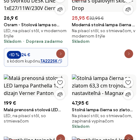
26,9 €
25,95 €
32,95 €
Osram - Stolová lampa so
Moderná stolná lampa čierna s
LED, na písací stôl, v modernom
Na písací stôl, so stmievačom, v
svorkou DESK LINE
opálovým sklom - Drop
štýle
modernom štýle
1xE27/11W/230V čierna
Skladom
Doprava zadarmo
Skladom
-10 %
24 €
s kódom kupónu
TA222SK
199 €
47,95 €
Malá prenosná stolová LED
Stolná lampa čierna so zlatom
LED, na písací stôl, so
Na písací stôl, so stmievačom,
lampa Panthella 160, dizajn
63,3 cm trojnožka nastaviteľná
stmievačom
zapínaná vypínačom
Verner Panton
- Magnax
Skladom