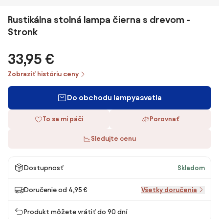
Rustikálna stolná lampa čierna s drevom -
Stronk
33,95 €
Zobraziť históriu ceny
Do obchodu lampyasvetla
To sa mi páči
Porovnať
Sledujte cenu
Dostupnosť
Skladom
Doručenie od 4,95 €
Všetky doručenia
Produkt môžete vrátiť do 90 dní