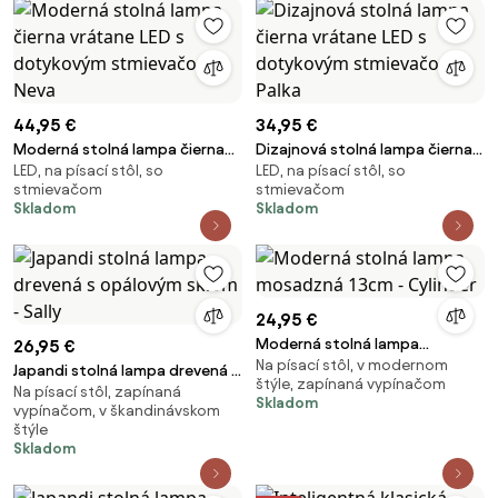
44,95 €
34,95 €
Moderná stolná lampa čierna
Dizajnová stolná lampa čierna
LED, na písací stôl, so
LED, na písací stôl, so
vrátane LED s dotykovým
vrátane LED s dotykovým
stmievačom
stmievačom
stmievačom - Neva
stmievačom - Palka
Skladom
Skladom
24,95 €
Moderná stolná lampa
26,95 €
Na písací stôl, v modernom
mosadzná 13cm - Cylinder
Japandi stolná lampa drevená s
štýle, zapínaná vypínačom
Na písací stôl, zapínaná
opálovým sklom - Sally
Skladom
vypínačom, v škandinávskom
štýle
Skladom