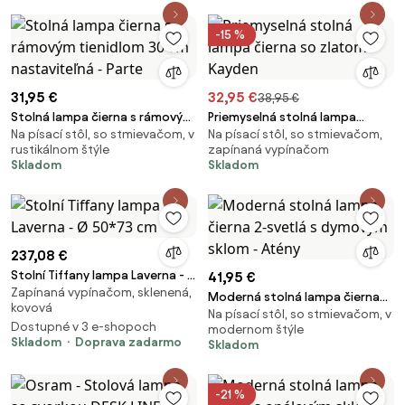
-15 %
31,95 €
32,95 €
38,95 €
Stolná lampa čierna s rámovým
Priemyselná stolná lampa
Na písací stôl, so stmievačom, v
Na písací stôl, so stmievačom,
tienidlom 30 cm nastaviteľná -
čierna so zlatom - Kayden
rustikálnom štýle
zapínaná vypínačom
Parte
Skladom
Skladom
237,08 €
Stolní Tiffany lampa Laverna - Ø
41,95 €
Zapínaná vypínačom, sklenená,
50*73 cm
Moderná stolná lampa čierna
kovová
Na písací stôl, so stmievačom, v
2-svetlá s dymovým sklom -
Dostupné v 3 e-shopoch
modernom štýle
Atény
Skladom
Doprava zadarmo
Skladom
-21 %