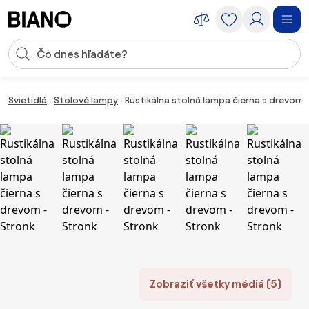
Preskočiť navigáciu, prejsť na obsah
Vstup pre vyhľadávanie
Preskočiť obsah, prejsť na pätu
Svietidlá
Stolové lampy
Rustikálna stolná lampa čierna s drevom 
Zobraziť všetky médiá (5)