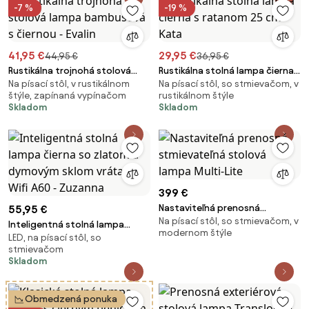
-7 %
-19 %
41,95 €
29,95 €
44,95 €
36,95 €
Rustikálna trojnohá stolová
Rustikálna stolná lampa čierna s
Na písací stôl, v rustikálnom
Na písací stôl, so stmievačom, v
lampa bambusová s čiernou -
ratanom 25 cm - Kata
štýle, zapínaná vypínačom
rustikálnom štýle
Evalin
Skladom
Skladom
399 €
Nastaviteľná prenosná
55,95 €
Na písací stôl, so stmievačom, v
stmievateľná stolová lampa
Inteligentná stolná lampa
modernom štýle
Multi-Lite
LED, na písací stôl, so
čierna so zlatom a dymovým
stmievačom
sklom vrátane Wifi A60 -
Skladom
Zuzanna
Obmedzená ponuka