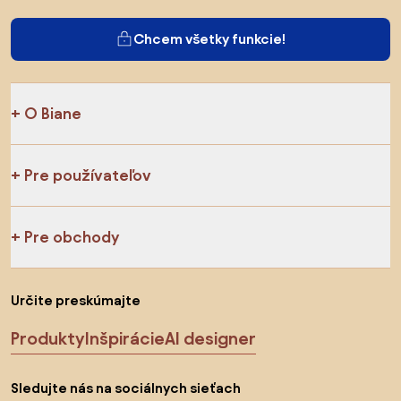
Chcem všetky funkcie!
O Biane
Pre používateľov
Pre obchody
Určite preskúmajte
Produkty
Inšpirácie
AI designer
Sledujte nás na sociálnych sieťach