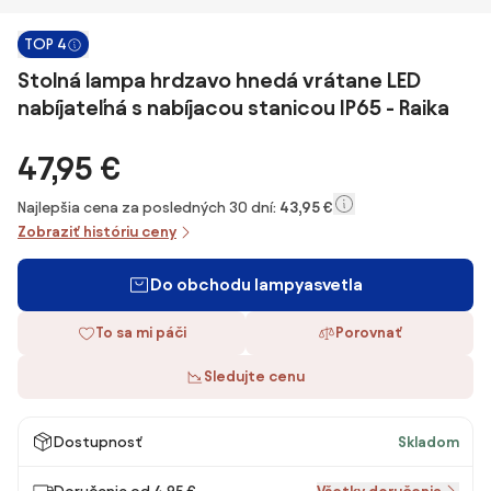
TOP 4
Stolná lampa hrdzavo hnedá vrátane LED
nabíjateľná s nabíjacou stanicou IP65 - Raika
47,95 €
Najlepšia cena za posledných 30 dní:
43,95 €
Zobraziť históriu ceny
Do obchodu lampyasvetla
To sa mi páči
Porovnať
Sledujte cenu
Dostupnosť
Skladom