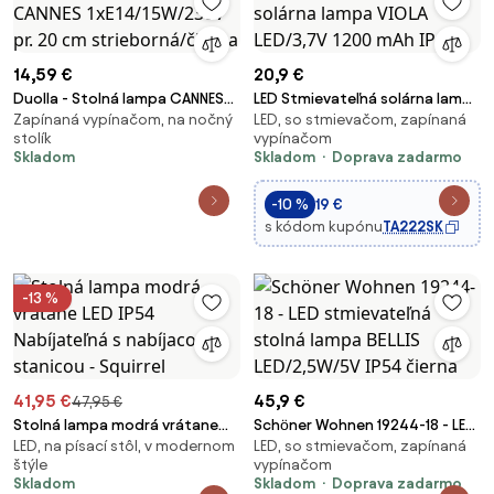
14,59 €
20,9 €
Duolla - Stolná lampa CANNES
LED Stmievateľná solárna lampa
Zapínaná vypínačom, na nočný
LED, so stmievačom, zapínaná
1xE14/15W/230V pr. 20 cm
VIOLA LED/3,7V 1200 mAh IP44
stolík
vypínačom
strieborná/čierna
Skladom
Skladom
Doprava zadarmo
-10 %
19 €
s kódom kupónu
TA222SK
-13 %
41,95 €
45,9 €
47,95 €
Stolná lampa modrá vrátane
Schöner Wohnen 19244-18 - LED
LED, na písací stôl, v modernom
LED, so stmievačom, zapínaná
LED IP54 Nabíjateľná s nabíjacou
stmievateľná stolná lampa
štýle
vypínačom
stanicou - Squirrel
BELLIS LED/2,5W/5V IP54 čierna
Skladom
Skladom
Doprava zadarmo