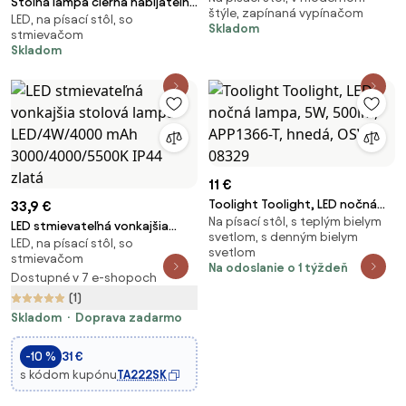
Stolná lampa čierna nabíjateľná
štýle, zapínaná vypínačom
LED, na písací stôl, so
vrátane LED a stmievača IP54 -
Skladom
stmievačom
Jude
Skladom
11 €
Toolight Toolight, LED nočná
33,9 €
Na písací stôl, s teplým bielym
lampa, 5W, 500lm, APP1366-T,
LED stmievateľná vonkajšia
svetlom, s denným bielym
hnedá, OSW-08329
LED, na písací stôl, so
stolová lampa LED/4W/4000
svetlom
stmievačom
mAh 3000/4000/5500K IP44
Na odoslanie o 1 týždeň
Dostupné v 7 e-shopoch
zlatá
(1)
Skladom
Doprava zadarmo
-10 %
31 €
s kódom kupónu
TA222SK