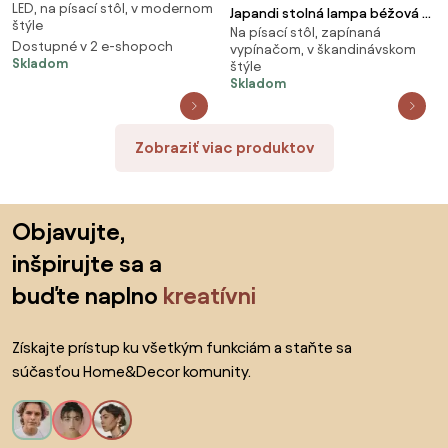
LED, na písací stôl, v modernom
Stijn
Japandi stolná lampa béžová s
štýle
Na písací stôl, zapínaná
opálovým sklom - Sally
Dostupné v 2 e-shopoch
vypínačom, v škandinávskom
Skladom
štýle
Skladom
Zobraziť viac produktov
Preskočiť pätu, prejsť na začiatok stránky
Objavujte,
inšpirujte sa a
buďte naplno
kreatívni
Získajte prístup ku všetkým funkciám a staňte sa
súčasťou Home&Decor komunity.