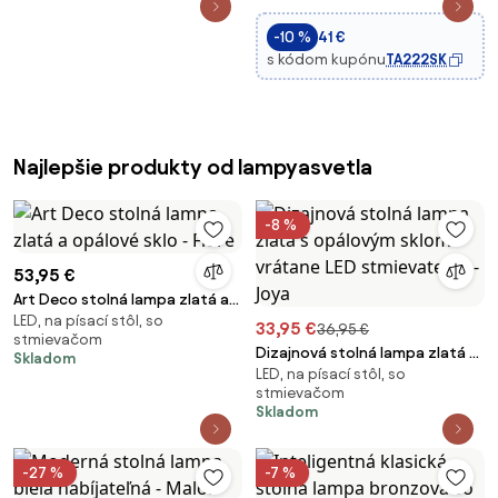
-10 %
41 €
s kódom kupónu
TA222SK
Najlepšie produkty od lampyasvetla
-8 %
53,95 €
Art Deco stolná lampa zlatá a
LED, na písací stôl, so
opálové sklo - Flore
33,95 €
36,95 €
stmievačom
Dizajnová stolná lampa zlatá s
Skladom
LED, na písací stôl, so
opálovým sklom vrátane LED
stmievačom
stmievateľná - Joya
Skladom
-27 %
-7 %