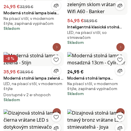
24,95 €
33,95 €
Moderná stolná lampa biela
Na písací stôl, v modernom
nabíjateľná - Maloi
54,95 €
58,95 €
štýle, zapínaná vypínačom
Inteligentná klasická stolná
Skladom
LED, na písací stôl, so
lampa bronzová so zeleným
stmievačom
sklom vrátane Wifi A60 - Banker
Skladom
-8 %
35,95 €
24,95 €
38,95 €
Moderná stolná lampa zelená -
Moderná stolná lampa
LED, na písací stôl, v modernom
Na písací stôl, v modernom
Stijn
mosadzná 13cm - Cylinder
štýle
štýle, zapínaná vypínačom
Skladom
Dostupné v 2 e-shopoch
Skladom