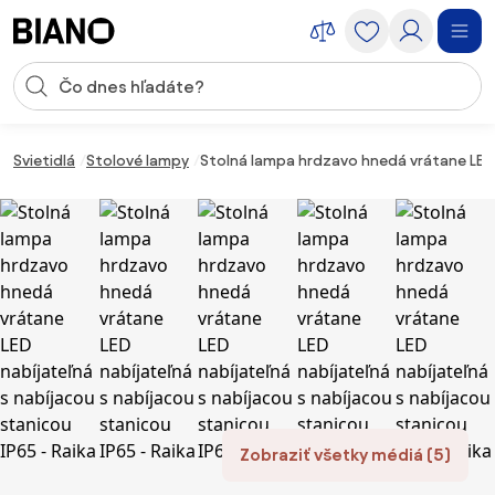
Preskočiť navigáciu, prejsť na obsah
Vstup pre vyhľadávanie
Preskočiť obsah, prejsť na pätu
Svietidlá
Stolové lampy
Stolná lampa hrdzavo hnedá vrátane LED n
Zobraziť všetky médiá (5)