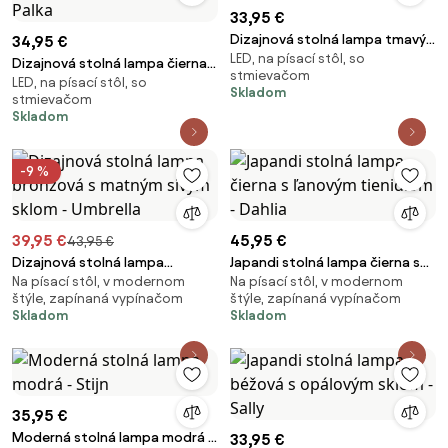
33,95 €
Dizajnová stolná lampa tmavý
34,95 €
LED, na písací stôl, so
bronz vrátane LED
Dizajnová stolná lampa čierna
stmievačom
stmievateľná - Joya
LED, na písací stôl, so
vrátane LED s dotykovým
Skladom
stmievačom
stmievačom - Palka
Skladom
-9 %
39,95 €
45,95 €
43,95 €
Dizajnová stolná lampa
Japandi stolná lampa čierna s
Na písací stôl, v modernom
Na písací stôl, v modernom
bronzová s matným sivým
ľanovým tienidlom - Dahlia
štýle, zapínaná vypínačom
štýle, zapínaná vypínačom
sklom - Umbrella
Skladom
Skladom
35,95 €
Moderná stolná lampa modrá -
33,95 €