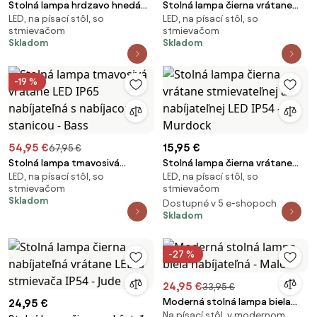
Stolná lampa hrdzavo hnedá
Stolná lampa čierna vrátane
LED, na písací stôl, so
LED, na písací stôl, so
vrátane LED IP65 Nabíjateľná s
LED IP65 Nabíjateľná s nabíjacou
stmievačom
stmievačom
nabíjacou stanicou - Bass
stanicou - Treble
Skladom
Skladom
-19 %
54,95 €
15,95 €
67,95 €
Stolná lampa tmavosivá
Stolná lampa čierna vrátane
LED, na písací stôl, so
LED, na písací stôl, so
vrátane LED IP65 nabíjateľná s
stmievateľnej a nabíjateľnej LED
stmievačom
stmievačom
nabíjacou stanicou - Bass
IP54 - Murdock
Skladom
Dostupné v 5 e-shopoch
Skladom
-27 %
24,95 €
33,95 €
Moderná stolná lampa biela
24,95 €
Na písací stôl, v modernom
nabíjateľná - Maloi