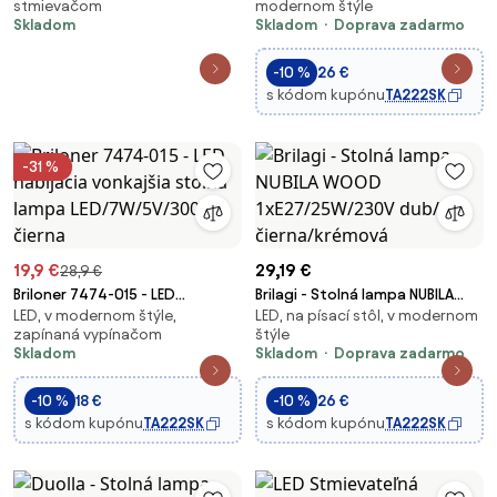
stmievačom
modernom štýle
Jude
mAh rose gold
Skladom
Skladom
Doprava zadarmo
-10 %
26 €
s kódom kupónu
TA222SK
-31 %
19,9 €
29,19 €
28,9 €
Briloner 7474-015 - LED
Brilagi - Stolná lampa NUBILA
LED, v modernom štýle,
LED, na písací stôl, v modernom
nabíjacia vonkajšia stolná
WOOD 1xE27/25W/230V dub/
zapínaná vypínačom
štýle
lampa LED/7W/5V/3000K čierna
čierna/krémová
Skladom
Skladom
Doprava zadarmo
-10 %
18 €
-10 %
26 €
s kódom kupónu
TA222SK
s kódom kupónu
TA222SK