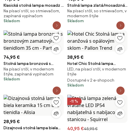
Klasická stolná lampa mosadz s
Stolná lampa zlatá/mosadzná
Na písací stôl, so stmievačom,
Na písací stôl, so stmievačom, v
tienidlom Granny zlatá 30 cm -
s tienidlom z ľanu taupe 35 cm
zapínaná vypínačom
modernom štýle
Simplo
- Parte
Skladom
Skladom
74,95 €
38,95 €
Stolná lampa bronzová s
Hotel Chic Stolná lampa
Na písací stôl, v modernom
LED, na písací stôl, v modernom
bronzovým zamatovým
oranžová s opálovým sklom -
štýle, zapínaná vypínačom
štýle
tienidlom 35 cm - Parte
Pallon Trend
Skladom
Dostupné v 2 e-shopoch
Skladom
-11 %
28,95 €
Dizajnová stolná lampa biela
40,95 €
45,95 €