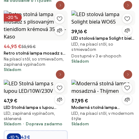
Na odoslanie o 1 týždeň
-20 %
39,16 €
LED stolová lampa Solight biela
LED, na písací stôl, so
WO65
44,95 €
55,95 €
stmievačom
Retro stolná lampa mosadz s
Dostupné v 3 e-shopoch
Na písací stôl, so stmievačom,
plisovaným tienidlom krémová
Skladom
zapínaná vypínačom
35 cm - Kaso
Skladom
47,9 €
57,95 €
LED Stolná lampa s lupou
Moderná stolná lampa
LED, zapínaná vypínačom,
LED, na písací stôl, v modernom
LED/10W/230V
mosadzná - Thijmen
sklenená
štýle
Skladom
Doprava zadarmo
Skladom
-10 %
43 €