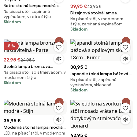
Retro stolná lampa modrá s
39,95 €
43,95 €
Na písací stôl, zapínaná
bielou - Knob
Dizajnová stolná lampa
vypínačom, v retro štýle
Na písací stôl, v modernom
bronzová s matným sivým
Skladom
štýle, zapínaná vypínačom
sklom - Umbrella
Skladom
-8 %
22,95 €
24,95 €
Stolná lampa bronzová
30,95 €
Na písací stôl, so stmievačom, v
nastaviteľná - Parte
Japandi stolná lampa béžová s
modernom štýle
Na písací stôl, zapínaná
opálovým sklom 18cm - Kumo
Skladom
vypínačom, sklenená
Skladom
35,95 €
Moderná stolná lampa modrá -
LED, na písací stôl, v modernom
Stijn
42,95 €