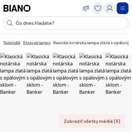
Preskočiť navigáciu, prejsť na obsah
Vstup pre vyhľadávanie
Preskočiť obsah, prejsť na pätu
Svietidlá
Stolové lampy
Klasická notárska lampa zlatá s opálovým
Zobraziť všetky médiá (5)