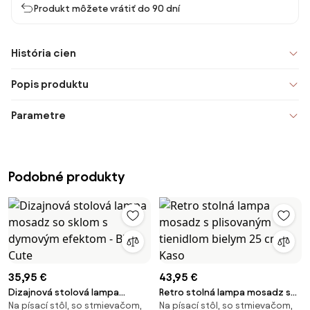
Produkt môžete vrátiť do 90 dní
História cien
Popis produktu
Parametre
Podobné produkty
35,95 €
43,95 €
Dizajnová stolová lampa
Retro stolná lampa mosadz s
Na písací stôl, so stmievačom,
Na písací stôl, so stmievačom,
mosadz so sklom s dymovým
plisovaným tienidlom bielym 25