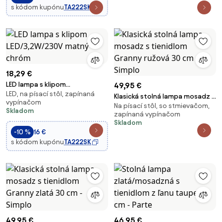
s kódom kupónu
TA222SK
18,29 €
LED lampa s klipom
49,95 €
LED, na písací stôl, zapínaná
LED/3,2W/230V matný chróm
Klasická stolná lampa mosadz s
vypínačom
Na písací stôl, so stmievačom,
tienidlom Granny ružová 30 cm
Skladom
zapínaná vypínačom
- Simplo
Skladom
-10 %
16 €
s kódom kupónu
TA222SK
49,95 €
46,95 €