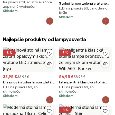
Na písací stôl, so stmievačom,
keramika 15 cm bez tienidla -
Stolná lampa zelená vrátane
zapínaná vypínačom
Alisia
LED, na písací stôl, v modernom
LED IP54 nabíjateľná s nabíjacou
Skladom
štýle
stanicou - Squirrel
Skladom
Najlepšie produkty od lampyasvetla
-8 %
-7 %
33,95 €
54,95 €
36,95 €
58,95 €
Dizajnová stolná lampa zlatá s
Inteligentná klasická stolná
LED, na písací stôl, so
LED, na písací stôl, so
opálovým sklom vrátane LED
lampa bronzová so zeleným
stmievačom
stmievačom
stmievateľná - Joya
sklom vrátane Wifi A60 - Banker
Skladom
Skladom
-8 %