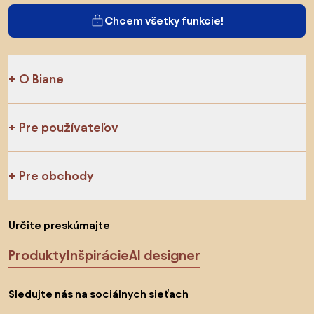
Chcem všetky funkcie!
O Biane
Pre používateľov
Pre obchody
Určite preskúmajte
Produkty
Inšpirácie
AI designer
Sledujte nás na sociálnych sieťach