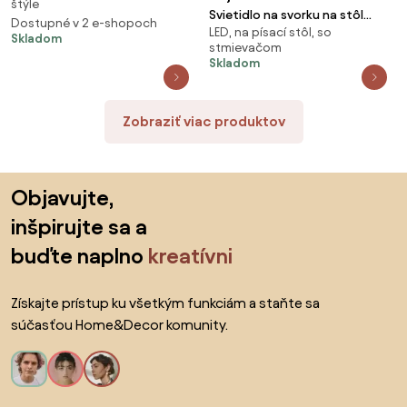
štýle
Svietidlo na svorku na stôl
Dostupné v 2 e-shopoch
LED, na písací stôl, so
mosadz vrátane LED s
Skladom
stmievačom
dotykovým stmievačom -
Skladom
Lionard
Zobraziť viac produktov
Preskočiť pätu, prejsť na začiatok stránky
Objavujte,
inšpirujte sa a
buďte naplno
kreatívni
Získajte prístup ku všetkým funkciám a staňte sa
súčasťou Home&Decor komunity.