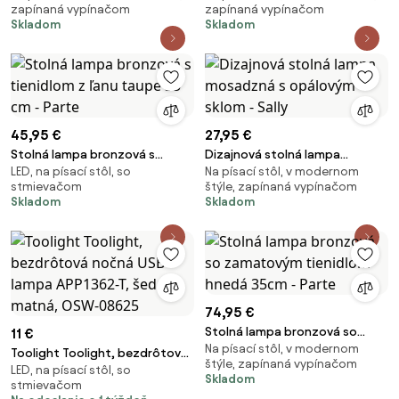
zapínaná vypínačom
zapínaná vypínačom
efektom - Bliss Cute
cm - Kaso
Skladom
Skladom
45,95 €
27,95 €
Stolná lampa bronzová s
Dizajnová stolná lampa
LED, na písací stôl, so
Na písací stôl, v modernom
tienidlom z ľanu taupe 35 cm -
mosadzná s opálovým sklom -
stmievačom
štýle, zapínaná vypínačom
Parte
Sally
Skladom
Skladom
74,95 €
Stolná lampa bronzová so
11 €
Na písací stôl, v modernom
zamatovým tienidlom hnedá
Toolight Toolight, bezdrôtová
štýle, zapínaná vypínačom
35cm - Parte
LED, na písací stôl, so
nočná USB lampa APP1362-T,
Skladom
stmievačom
šedá matná, OSW-08625