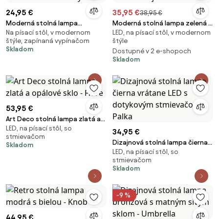
24,95 €
35,95 €
38,95 €
Moderná stolná lampa
Moderná stolná lampa zelená -
Na písací stôl, v modernom
LED, na písací stôl, v modernom
mosadzná 13cm - Cylinder
Stijn
štýle, zapínaná vypínačom
štýle
Skladom
Dostupné v 2 e-shopoch
Skladom
53,95 €
Art Deco stolná lampa zlatá a
LED, na písací stôl, so
opálové sklo - Flore
34,95 €
stmievačom
Dizajnová stolná lampa čierna
Skladom
LED, na písací stôl, so
vrátane LED s dotykovým
stmievačom
stmievačom - Palka
Skladom
-9 %
44,95 €