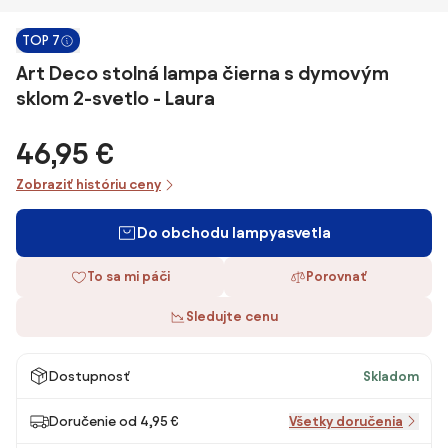
TOP 7
Art Deco stolná lampa čierna s dymovým
sklom 2-svetlo - Laura
46,95 €
Zobraziť históriu ceny
Do obchodu lampyasvetla
To sa mi páči
Porovnať
Sledujte cenu
Dostupnosť
Skladom
Doručenie od 4,95 €
Všetky doručenia