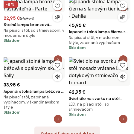
-8 %
22,95 €
24,95 €
Stolná lampa bronzová
45,95 €
Na písací stôl, so stmievačom, v
nastaviteľná - Parte
Japandi stolná lampa čierna s
modernom štýle
Na písací stôl, v modernom
ľanovým tienidlom - Dahlia
Skladom
štýle, zapínaná vypínačom
Skladom
33,95 €
Japandi stolná lampa béžová s
42,95 €
Na písací stôl, zapínaná
opálovým sklom - Sally
Svietidlo na svorku na stôl
vypínačom, v škandinávskom
LED, na písací stôl, so
mosadz vrátane LED s
štýle
stmievačom
dotykovým stmievačom -
Skladom
Skladom
Lionard
Zobraziť viac produktov