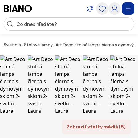
Preskočiť navigáciu, prejsť na obsah
Vstup pre vyhľadávanie
Preskočiť obsah, prejsť na pätu
Svietidlá
Stolové lampy
Art Deco stolná lampa čierna s dymovým 
Zobraziť všetky médiá (5)