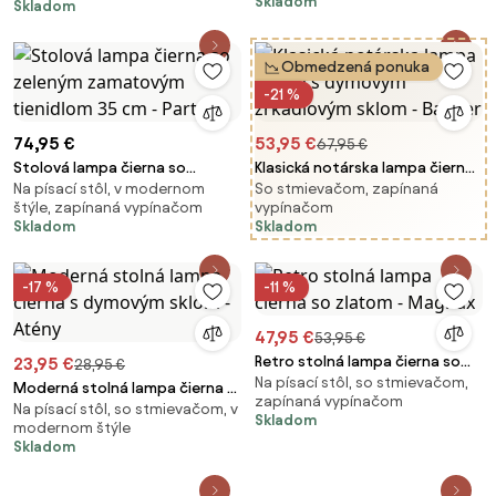
Skladom
Skladom
Obmedzená ponuka
-21 %
74,95 €
53,95 €
67,95 €
Stolová lampa čierna so
Klasická notárska lampa čierna
Na písací stôl, v modernom
So stmievačom, zapínaná
zeleným zamatovým tienidlom
s dymovým zrkadlovým sklom -
štýle, zapínaná vypínačom
vypínačom
35 cm - Parte
Banker
Skladom
Skladom
-17 %
-11 %
47,95 €
53,95 €
Retro stolná lampa čierna so
23,95 €
28,95 €
Na písací stôl, so stmievačom,
zlatom - Magnax
Moderná stolná lampa čierna s
zapínaná vypínačom
Na písací stôl, so stmievačom, v
dymovým sklom - Atény
Skladom
modernom štýle
Skladom