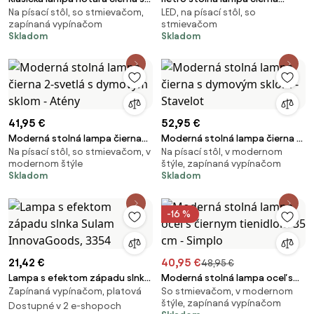
Na písací stôl, so stmievačom,
LED, na písací stôl, so
opálovým sklom - Banker
nabíjateľná IP44 - Granny
zapínaná vypínačom
stmievačom
Skladom
Skladom
41,95 €
52,95 €
Moderná stolná lampa čierna
Moderná stolná lampa čierna s
Na písací stôl, so stmievačom, v
Na písací stôl, v modernom
2-svetlá s dymovým sklom -
dymovým sklom - Stavelot
modernom štýle
štýle, zapínaná vypínačom
Atény
Skladom
Skladom
-16 %
21,42 €
40,95 €
48,95 €
Lampa s efektom západu slnka
Moderná stolná lampa oceľ s
Zapínaná vypínačom, platová
So stmievačom, v modernom
Sulam InnovaGoods, 3354
čiernym tienidlom 35 cm -
štýle, zapínaná vypínačom
Dostupné v 2 e-shopoch
Simplo