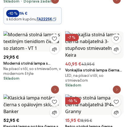
Skladom
Doprava zadarmo
-10 %
114 €
s kódom kupónu
TA222SK
-7 %
29,95 €
Moderná stolná lampa s
40,95 €
43,95 €
Na písací stôl, so stmievačom, v
textilným tienidlom čierna so
Vonkajšia stolná lampa čierna
modernom štýle
zlatom - VT 1
LED, na písací stôl, so
nabíjateľná 3-stupňovo
Skladom
stmievačom
stmievateľná - Keira
Skladom
-16 %
52,95 €
15,95 €
18,95 €
Klasická lampa notára čierna s
Retro stolná lampa čierna