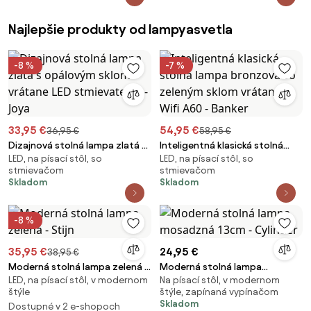
Najlepšie produkty od lampyasvetla
-8 %
-7 %
33,95 €
54,95 €
36,95 €
58,95 €
Dizajnová stolná lampa zlatá s
Inteligentná klasická stolná
LED, na písací stôl, so
LED, na písací stôl, so
opálovým sklom vrátane LED
lampa bronzová so zeleným
stmievačom
stmievačom
stmievateľná - Joya
sklom vrátane Wifi A60 - Banker
Skladom
Skladom
-8 %
35,95 €
24,95 €
38,95 €
Moderná stolná lampa zelená -
Moderná stolná lampa
LED, na písací stôl, v modernom
Na písací stôl, v modernom
Stijn
mosadzná 13cm - Cylinder
štýle
štýle, zapínaná vypínačom
Skladom
Dostupné v 2 e-shopoch