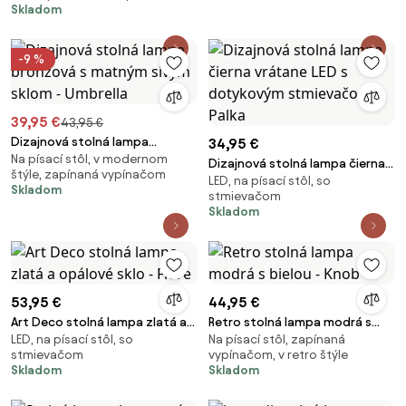
Skladom
-9 %
39,95 €
43,95 €
Dizajnová stolná lampa
34,95 €
Na písací stôl, v modernom
bronzová s matným sivým
Dizajnová stolná lampa čierna
štýle, zapínaná vypínačom
sklom - Umbrella
LED, na písací stôl, so
vrátane LED s dotykovým
Skladom
stmievačom
stmievačom - Palka
Skladom
53,95 €
44,95 €
Art Deco stolná lampa zlatá a
Retro stolná lampa modrá s
LED, na písací stôl, so
Na písací stôl, zapínaná
opálové sklo - Flore
bielou - Knob
stmievačom
vypínačom, v retro štýle
Skladom
Skladom