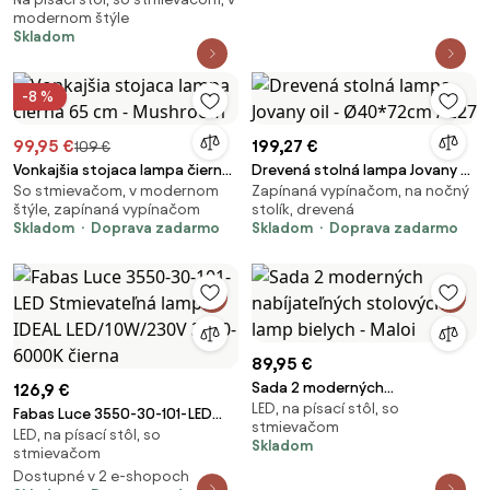
čierna s dymovým sklom 2-
modernom štýle
svetlá vrátane 2 Wifi ST64 -
Skladom
Laura
-8 %
99,95 €
199,27 €
109 €
Vonkajšia stojaca lampa čierna
Drevená stolná lampa Jovany oil
So stmievačom, v modernom
Zapínaná vypínačom, na nočný
65 cm - Mushroom
- Ø40*72cm / E27
štýle, zapínaná vypínačom
stolík, drevená
Skladom
Doprava zadarmo
Skladom
Doprava zadarmo
89,95 €
Sada 2 moderných
126,9 €
LED, na písací stôl, so
nabíjateľných stolových lamp
Fabas Luce 3550-30-101-LED
stmievačom
bielych - Maloi
LED, na písací stôl, so
Stmievateľná lampa IDEAL
Skladom
stmievačom
LED/10W/230V 3000-6000K
Dostupné v 2 e-shopoch
čierna