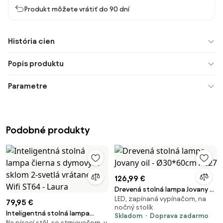
Produkt môžete vrátiť do 90 dní
História cien
Popis produktu
Parametre
Podobné produkty
126,99 €
Drevená stolná lampa Jovany oil
LED, zapínaná vypínačom, na
- Ø30*60cm / E27
79,95 €
nočný stolík
Inteligentná stolná lampa
Skladom
Doprava zadarmo
Na písací stôl, so stmievačom, v