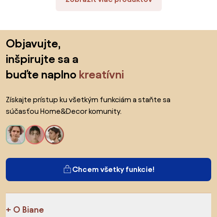
Preskočiť pätu, prejsť na začiatok stránky
Objavujte,
inšpirujte sa a
buďte naplno
kreatívni
Získajte prístup ku všetkým funkciám a staňte sa
súčasťou Home&Decor komunity.
Chcem všetky funkcie!
O Biane