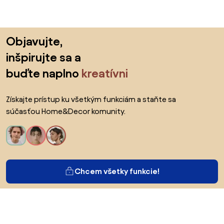
Preskočiť pätu, prejsť na začiatok stránky
Objavujte,
inšpirujte sa a
buďte naplno
kreatívni
Získajte prístup ku všetkým funkciám a staňte sa
súčasťou Home&Decor komunity.
Chcem všetky funkcie!
O Biane