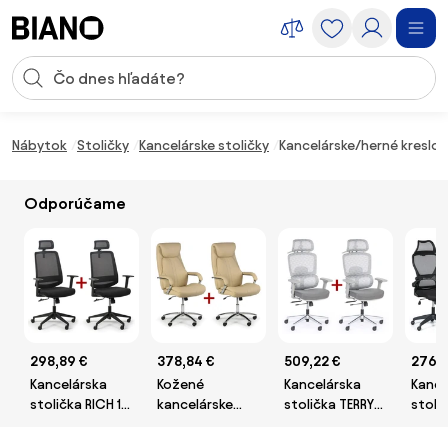
Preskočiť navigáciu, prejsť na obsah
Vstup pre vyhľadávanie
Preskočiť obsah, prejsť na pätu
Nábytok
Stoličky
Kancelárske stoličky
Kancelárske/herné kreslo, 
Odporúčame
298,89 €
378,84 €
509,22 €
276,7
Kancelárska
Kožené
Kancelárska
Kance
stolička RICH 1+1
kancelárske
stolička TERRY
stoli
ZADARMO,
kreslo NEXUS 1+1
1+1 ZADARMO,
1+1 Z
čierna
ZADARMO,
sivá
čiern