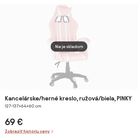
béžová
Nie je skladom
Kancelárske/herné kreslo, ružová/biela, PINKY
Rozmery
127-137×64×60 cm
69 €
Zobraziť históriu ceny