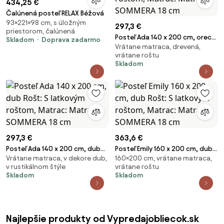
434,25 €
Čalúnená posteľ RELAX Béžová
93×221×98 cm, s úložným
297,3 €
priestorom, čalúnená
Posteľ Ada 140 x 200 cm, orech
Skladom
Doprava zadarmo
Vrátane matraca, drevená,
Rošt: S latkovým roštom,
vrátane roštu
Matrac: Matrac SOMMERA 18
Skladom
cm
297,3 €
363,6 €
Posteľ Ada 140 x 200 cm, dub
Posteľ Emily 160 x 200 cm, dub
Vrátane matraca, v dekore dub,
160×200 cm, vrátane matraca,
Rošt: S latkovým roštom,
Rošt: S latkovým roštom,
v rustikálnom štýle
vrátane roštu
Matrac: Matrac SOMMERA 18
Matrac: Matrac SOMMERA 18
Skladom
Skladom
cm
cm
Najlepšie produkty od Vypredajobliecok.sk