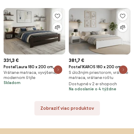
COCO MAXI 20 cm
Matrac SOMMERA 18 cm
331,3 €
381,7 €
Posteľ Laura 180 x 200 cm,
Posteľ IKAROS 180 x 200 cm,
Vrátane matraca, vyvýšená, v
S úložným priestorom, vrátane
orech Rošt: S lamelovým
biela Rošt: S latkovým roštom,
modernom štýle
matraca, vrátane roštu
roštom, Matrac: Matrac DELUXE
Matrac: Matrac SOMMERA 18
Skladom
Dostupné v 2 e-shopoch
10 cm
cm
Na odoslanie o 4 týždne
Zobraziť viac produktov
Preskočiť pätu, prejsť na začiatok stránky