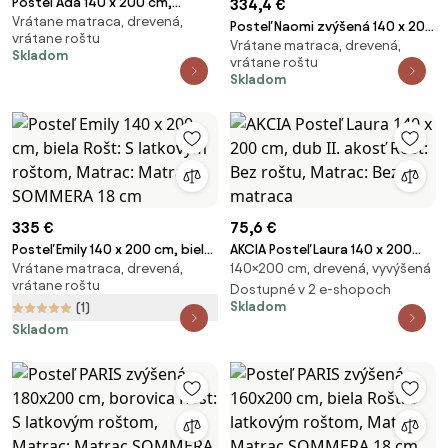
Posteľ Ada 140 x 200 cm,
334,4 €
Vrátane matraca, drevená,
borovica Rošt: S latkovým
Posteľ Naomi zvýšená 140 x 200
vrátane roštu
roštom, Matrac: Matrac
Vrátane matraca, drevená,
cm, borovica Rošt: S latkovým
Skladom
SOMMERA 18 cm
vrátane roštu
roštom, Matrac: Matrac
Skladom
SOMMERA 18 cm
335 €
75,6 €
Posteľ Emily 140 x 200 cm, biela
AKCIA Posteľ Laura 140 x 200
Vrátane matraca, drevená,
140×200 cm, drevená, vyvýšená
Rošt: S latkovým roštom,
cm, dub II. akosť Rošt: Bez
vrátane roštu
Matrac: Matrac SOMMERA 18
roštu, Matrac: Bez matraca
Dostupné v 2 e-shopoch
Skladom
(1)
cm
Skladom