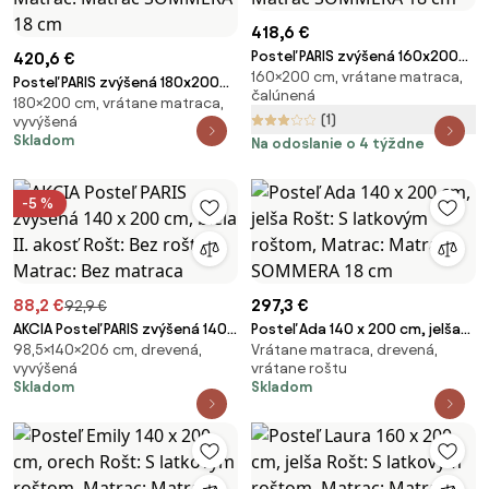
418,6 €
Posteľ PARIS zvýšená 160x200
420,6 €
160×200 cm, vrátane matraca,
cm, biela Rošt: S latkovým
Posteľ PARIS zvýšená 180x200
čalúnená
roštom, Matrac: Matrac
180×200 cm, vrátane matraca,
cm, borovica Rošt: S latkovým
(1)
vyvýšená
SOMMERA 18 cm
roštom, Matrac: Matrac
Skladom
Na odoslanie o 4 týždne
SOMMERA 18 cm
-5 %
88,2 €
297,3 €
92,9 €
AKCIA Posteľ PARIS zvýšená 140 x
Posteľ Ada 140 x 200 cm, jelša
98,5×140×206 cm, drevená,
Vrátane matraca, drevená,
200 cm, biela II. akosť Rošt: Bez
Rošt: S latkovým roštom,
vyvýšená
vrátane roštu
roštu, Matrac: Bez matraca
Matrac: Matrac SOMMERA 18
Skladom
Skladom
cm