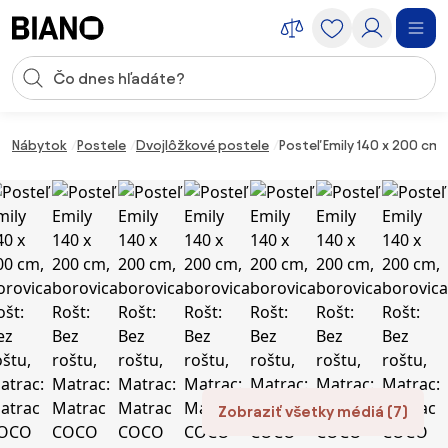
Preskočiť navigáciu, prejsť na obsah
Vstup pre vyhľadávanie
Preskočiť obsah, prejsť na pätu
Nábytok
Postele
Dvojlôžkové postele
Posteľ Emily 140 x 200 c
Zobraziť všetky médiá (7)