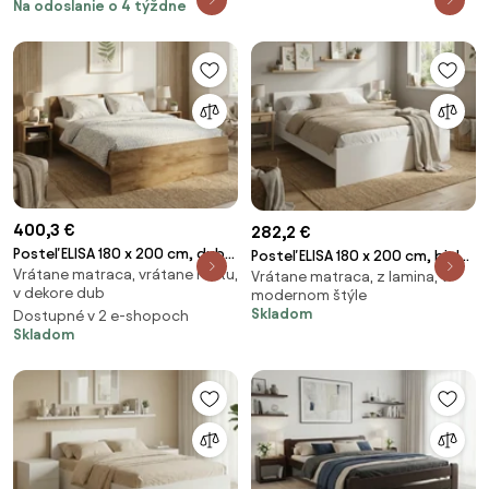
Na odoslanie o 4 týždne
400,3 €
282,2 €
Posteľ ELISA 180 x 200 cm, dub
Posteľ ELISA 180 x 200 cm, biela
Vrátane matraca, vrátane roštu,
artisan Rošt: S latkovým
Vrátane matraca, z lamina, v
Rošt: Bez roštu, Matrac:
v dekore dub
modernom štýle
roštom, Matrac: Matrac
Matrac DELUXE 10 cm
Skladom
Dostupné v 2 e-shopoch
SOMMERA 18 cm
Skladom