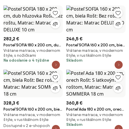
282,2 €
246,5 €
Posteľ SOFIA 180 x 200 cm, dub
Posteľ SOFIA 160 x 200 cm, biela
Vrátane matraca, v modernom
Vrátane matraca, v modernom
hľuzovka Rošt: Bez roštu,
Rošt: Bez roštu, Matrac:
štýle, s nožičkami
štýle, v rustikálnom štýle
Matrac: Matrac DELUXE 10 cm
Matrac DELUXE 10 cm
Na odoslanie o 4 týždne
Skladom
328,3 €
360,8 €
Posteľ SOFIA 160 x 200 cm, biela
Posteľ Ada 180 x 200 cm, orech
Vrátane matraca, v modernom
Vrátane matraca, v modernom
Rošt: Bez roštu, Matrac:
Rošt: S latkovým roštom,
štýle, v rustikálnom štýle
štýle, v rustikálnom štýle
Matrac SOMMERA 18 cm
Matrac: Matrac SOMMERA 18
Skladom
Dostupné v 2 e-shopoch
cm