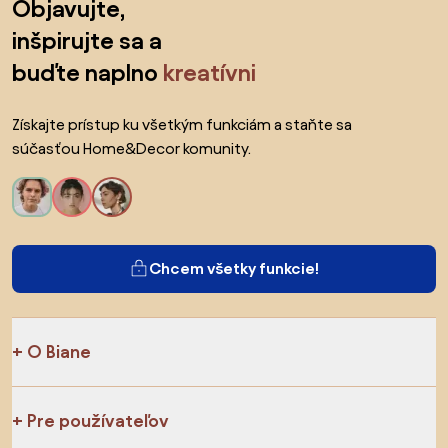
Objavujte,
inšpirujte sa a
buďte naplno
kreatívni
Získajte prístup ku všetkým funkciám a staňte sa
súčasťou Home&Decor komunity.
Chcem všetky funkcie!
O Biane
Pre používateľov