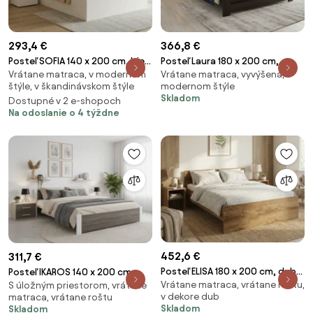
293,4 €
366,8 €
Posteľ SOFIA 140 x 200 cm, biela
Posteľ Laura 180 x 200 cm,
Vrátane matraca, v modernom
Vrátane matraca, vyvýšená, v
Rošt: Bez roštu, Matrac:
orech Rošt: Bez roštu, Matrac:
štýle, v škandinávskom štýle
modernom štýle
Matrac SOMMERA 18 cm
Matrac SOMMERA 18 cm
Skladom
Dostupné v 2 e-shopoch
Na odoslanie o 4 týždne
452,6 €
311,7 €
Posteľ ELISA 180 x 200 cm, dub
Posteľ IKAROS 140 x 200 cm,
Vrátane matraca, vrátane roštu,
artisan Rošt: S lamelovým
S úložným priestorom, vrátane
biela/dub hľuzovka Rošt: S
v dekore dub
matraca, vrátane roštu
roštom, Matrac: Matrac
lamelovým roštom, Matrac:
Skladom
Skladom