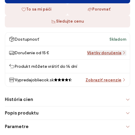
To sa mi páči
Porovnať
Sledujte cenu
Dostupnosť
Skladom
Doručenie od 15 €
Všetky doručenia
Produkt môžete vrátiť do 14 dní
Vypredajobliecok.sk
Zobraziť recenzie
História cien
Popis produktu
Parametre