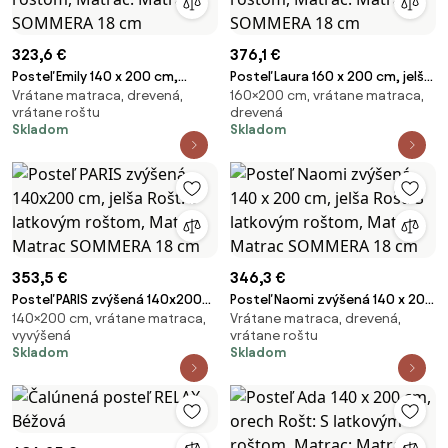
323,6 €
376,1 €
Posteľ Emily 140 x 200 cm,
Posteľ Laura 160 x 200 cm, jelša
Vrátane matraca, drevená,
160×200 cm, vrátane matraca,
orech Rošt: S latkovým roštom,
Rošt: S latkovým roštom,
vrátane roštu
drevená
Matrac: Matrac SOMMERA 18
Matrac: Matrac SOMMERA 18
Skladom
Skladom
cm
cm
353,5 €
346,3 €
Posteľ PARIS zvýšená 140x200
Posteľ Naomi zvýšená 140 x 200
140×200 cm, vrátane matraca,
Vrátane matraca, drevená,
cm, jelša Rošt: S latkovým
cm, jelša Rošt: S latkovým
vyvýšená
vrátane roštu
roštom, Matrac: Matrac
roštom, Matrac: Matrac
Skladom
Skladom
SOMMERA 18 cm
SOMMERA 18 cm