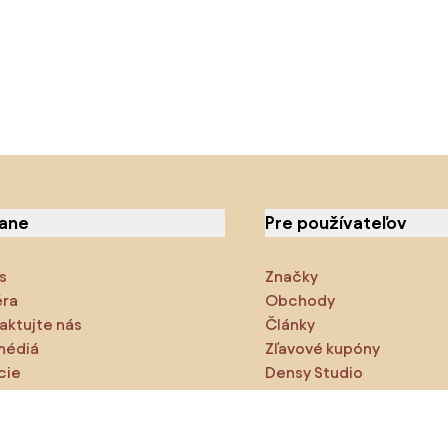
iane
Pre používateľov
s
Značky
éra
Obchody
aktujte nás
Články
médiá
Zľavové kupóny
cie
Densy Studio