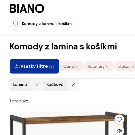
Preskočiť navigáciu, prejsť na obsah
Vstup pre vyhľadávanie
Preskočiť obsah, prejsť na pätu
Komody z lamina s košíkmi
Všetky filtre
Cena
Rozmery
Dekor
(2)
Lamino
Košíkové
Produkty
1 produkt