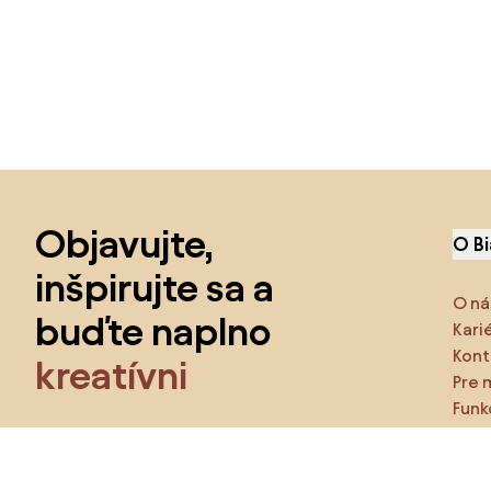
Preskočiť pätu, prejsť na začiatok stránky
Objavujte,
O B
inšpirujte sa a
O ná
buďte naplno
Kari
Kont
kreatívni
Pre 
Funk
Získajte prístup ku všetkým funkciám a staňte
sa
súčasťou Home&Decor komunity.