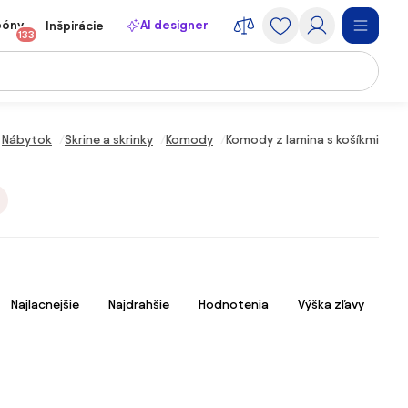
póny
AI designer
Inšpirácie
133
Nábytok
Skrine a skrinky
Komody
Komody z lamina s košíkmi
Najlacnejšie
Najdrahšie
Hodnotenia
Výška zľavy