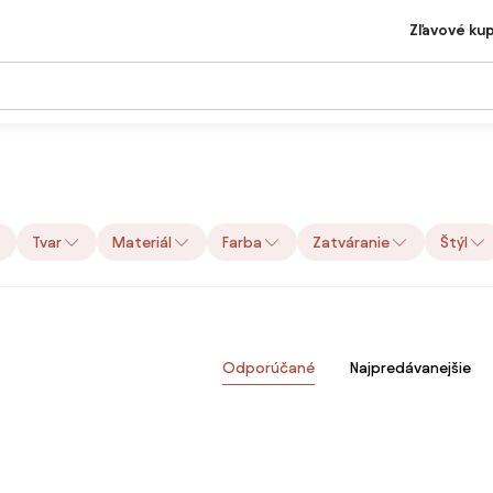
Zľavové ku
Tvar
Materiál
Farba
Zatváranie
Štýl
Odporúčané
Najpredávanejšie