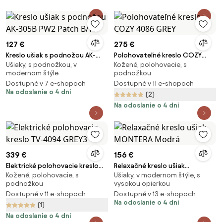
127 €
275 €
Kreslo ušiak s podnožou AK-
Polohovateľné kreslo COZY
Ušiaky, s podnožkou, v
Kožené, polohovacie, s
305B PW2 Patch B/W
4086 GREY
modernom štýle
podnožkou
Dostupné v 7 e-shopoch
Dostupné v 11 e-shopoch
Na odoslanie o 4 dni
(2)
Na odoslanie o 4 dni
339 €
156 €
Elektrické polohovacie kreslo
Relaxačné kreslo ušiak
Kožené, polohovacie, s
Ušiaky, v modernom štýle, s
TV-4094 GREY3
MONTERA Modrá
podnožkou
vysokou opierkou
Dostupné v 11 e-shopoch
Dostupné v 13 e-shopoch
Na odoslanie o 4 dni
(1)
Na odoslanie o 4 dni