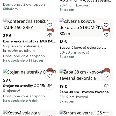
Motýl 41 cm - kovová závesná
Dostupné v 2 e-shopoch
23×41 cm, kovová
dekorácia
Skladom
Skladom
39 €
Konferenčná stolička TAUR 150
13 €
S opierkami, čalúnená, s
GREY
Závesná kovová dekorácia
látkovým poťahom
30×30 cm, kovová
STROM ŽIVOTA 30cm
Dostupné v 5 e-shopoch
Skladom
Na odoslanie o 1 týždeň
29 €
Stojan na uteráky COPER
19 €
Stojanový
Žaba 38 cm - kovová závesná
Dostupné v 2 e-shopoch
38×19 cm, kovová
dekorácia
Na odoslanie o 4 dni
Skladom