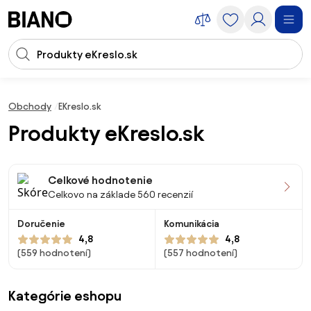
Preskočiť navigáciu, prejsť na obsah
Vstup pre vyhľadávanie
Preskočiť obsah, prejsť na pätu
Obchody
EKreslo.sk
Produkty eKreslo.sk
Celkové hodnotenie
Celkovo na základe 560 recenzií
Doručenie
Komunikácia
4,8
4,8
(559 hodnotení)
(557 hodnotení)
Kategórie eshopu