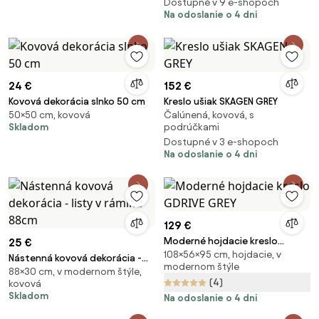
Dostupné v 9 e-shopoch
Na odoslanie o 4 dni
24 €
152 €
Kovová dekorácia slnko 50 cm
Kreslo ušiak SKAGEN GREY
50×50 cm, kovová
Čalúnená, kovová, s
Skladom
podrúčkami
Dostupné v 3 e-shopoch
Na odoslanie o 4 dni
129 €
Moderné hojdacie kreslo
25 €
108×56×95 cm, hojdacie, v
GDRIVE GREY
Nástenná kovová dekorácia -
modernom štýle
88×30 cm, v modernom štýle,
listy v rámiku 88cm
(4)
kovová
Skladom
Na odoslanie o 4 dni