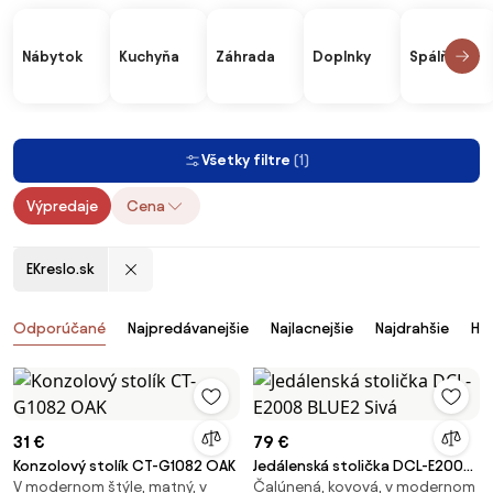
Nábytok
Kuchyňa
Záhrada
Doplnky
Spálňa
Všetky filtre
(1)
Výpredaje
Cena
EKreslo.sk
Produkty
Odporúčané
Najpredávanejšie
Najlacnejšie
Najdrahšie
Ho
31 €
79 €
Konzolový stolík CT-G1082 OAK
Jedálenská stolička DCL-E2008
V modernom štýle, matný, v
Čalúnená, kovová, v modernom
BLUE2 Sivá