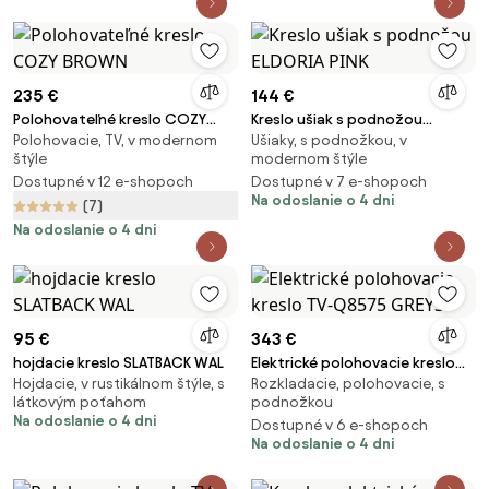
235 €
144 €
Polohovateľné kreslo COZY
Kreslo ušiak s podnožou
Polohovacie, TV, v modernom
Ušiaky, s podnožkou, v
BROWN
ELDORIA PINK
štýle
modernom štýle
Dostupné v 12 e-shopoch
Dostupné v 7 e-shopoch
Na odoslanie o 4 dni
(7)
Na odoslanie o 4 dni
95 €
343 €
hojdacie kreslo SLATBACK WAL
Elektrické polohovacie kreslo
Hojdacie, v rustikálnom štýle, s
Rozkladacie, polohovacie, s
TV-Q8575 GREY3
látkovým poťahom
podnožkou
Na odoslanie o 4 dni
Dostupné v 6 e-shopoch
Na odoslanie o 4 dni