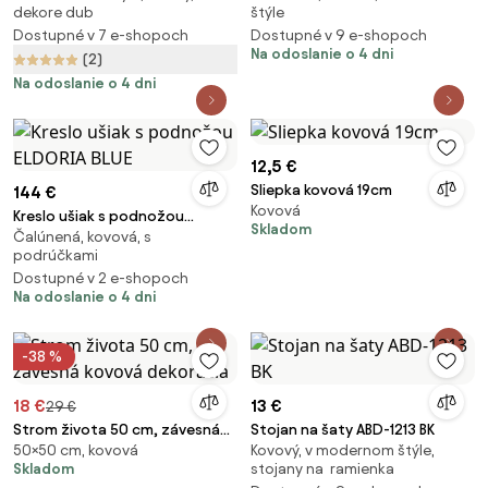
dekore dub
štýle
Dostupné v 7 e-shopoch
Dostupné v 9 e-shopoch
Na odoslanie o 4 dni
(2)
Na odoslanie o 4 dni
12,5 €
Sliepka kovová 19cm
144 €
Kovová
Kreslo ušiak s podnožou
Skladom
Čalúnená, kovová, s
ELDORIA BLUE
podrúčkami
Dostupné v 2 e-shopoch
Na odoslanie o 4 dni
-38 %
18 €
13 €
29 €
Strom života 50 cm, závesná
Stojan na šaty ABD-1213 BK
50×50 cm, kovová
Kovový, v modernom štýle,
kovová dekorácia
Skladom
stojany na ramienka