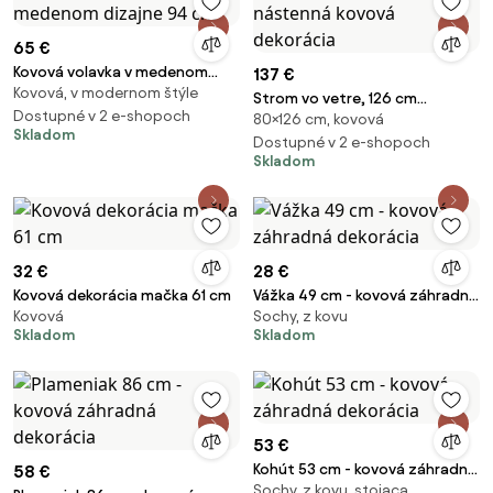
65 €
Kovová volavka v medenom
137 €
Kovová, v modernom štýle
dizajne 94 cm
Strom vo vetre, 126 cm
Dostupné v 2 e-shopoch
80×126 cm, kovová
nástenná kovová dekorácia
Skladom
Dostupné v 2 e-shopoch
Skladom
32 €
28 €
Kovová dekorácia mačka 61 cm
Vážka 49 cm - kovová záhradná
Kovová
Sochy, z kovu
dekorácia
Skladom
Skladom
53 €
Kohút 53 cm - kovová záhradná
58 €
Sochy, z kovu, stojaca
dekorácia