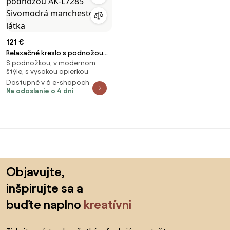
121 €
Relaxačné kreslo s podnožou
S podnožkou, v modernom
AK-L7285 Sivomodrá
štýle, s vysokou opierkou
manchester látka
Dostupné v 6 e-shopoch
Na odoslanie o 4 dni
Preskočiť pätu, prejsť na začiatok stránky
Objavujte,
inšpirujte sa a
buďte naplno
kreatívni