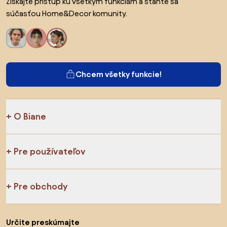
Získajte prístup ku všetkým funkciám a staňte sa
súčasťou Home&Decor komunity.
Chcem všetky funkcie!
O Biane
Pre používateľov
Pre obchody
Určite preskúmajte