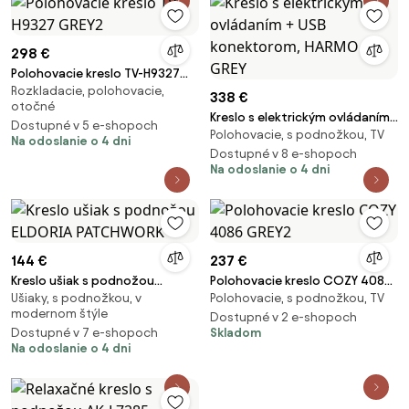
298 €
Polohovacie kreslo TV-H9327
Rozkladacie, polohovacie,
GREY2
338 €
otočné
Kreslo s elektrickým ovládaním
Dostupné v 5 e-shopoch
Polohovacie, s podnožkou, TV
+ USB konektorom, HARMO GREY
Na odoslanie o 4 dni
Dostupné v 8 e-shopoch
Na odoslanie o 4 dni
144 €
237 €
Kreslo ušiak s podnožou
Polohovacie kreslo COZY 4086
Ušiaky, s podnožkou, v
Polohovacie, s podnožkou, TV
ELDORIA PATCHWORK
GREY2
modernom štýle
Dostupné v 2 e-shopoch
Dostupné v 7 e-shopoch
Skladom
Na odoslanie o 4 dni