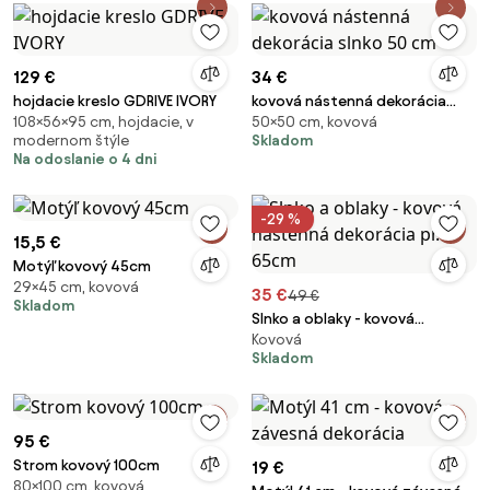
129 €
34 €
hojdacie kreslo GDRIVE IVORY
kovová nástenná dekorácia
108×56×95 cm, hojdacie, v
50×50 cm, kovová
slnko 50 cm
modernom štýle
Skladom
Na odoslanie o 4 dni
-29 %
15,5 €
Motýľ kovový 45cm
29×45 cm, kovová
35 €
49 €
Skladom
Slnko a oblaky - kovová
Kovová
nástenná dekorácia pr. 65cm
Skladom
95 €
Strom kovový 100cm
19 €
80×100 cm, kovová