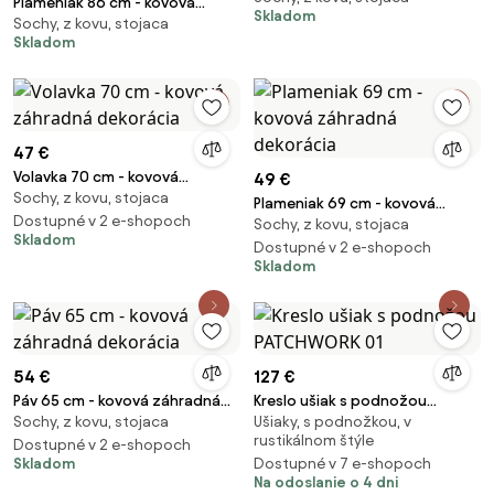
Plameniak 86 cm - kovová
Skladom
Sochy, z kovu, stojaca
záhradná dekorácia
Skladom
47 €
Volavka 70 cm - kovová
49 €
Sochy, z kovu, stojaca
záhradná dekorácia
Plameniak 69 cm - kovová
Dostupné v 2 e-shopoch
Sochy, z kovu, stojaca
záhradná dekorácia
Skladom
Dostupné v 2 e-shopoch
Skladom
54 €
127 €
Páv 65 cm - kovová záhradná
Kreslo ušiak s podnožou
Sochy, z kovu, stojaca
Ušiaky, s podnožkou, v
dekorácia
PATCHWORK 01
rustikálnom štýle
Dostupné v 2 e-shopoch
Skladom
Dostupné v 7 e-shopoch
Na odoslanie o 4 dni