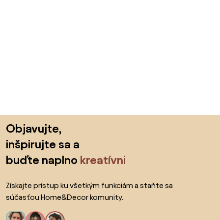
Preskočiť pätu, prejsť na začiatok stránky
Objavujte,
inšpirujte sa a
buďte naplno
kreatívni
Získajte prístup ku všetkým funkciám a staňte sa
súčasťou Home&Decor komunity.