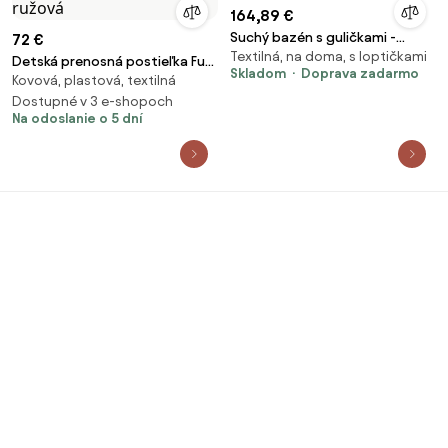
164,89 €
Suchý bazén s guličkami -
72 €
Textilná, na doma, s loptičkami
200ks - Light Pink
Detská prenosná postieľka Fun
Skladom
Doprava zadarmo
Kovová, plastová, textilná
medvedík ružová
Dostupné v 3 e-shopoch
Na odoslanie o 5 dní