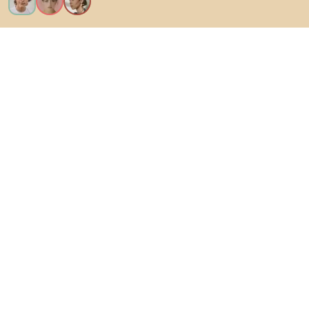
Chcem všetky funkcie!
O Biane
Pre používateľov
Pre obchody
Určite preskúmajte
Produkty
Inšpirácie
AI designer