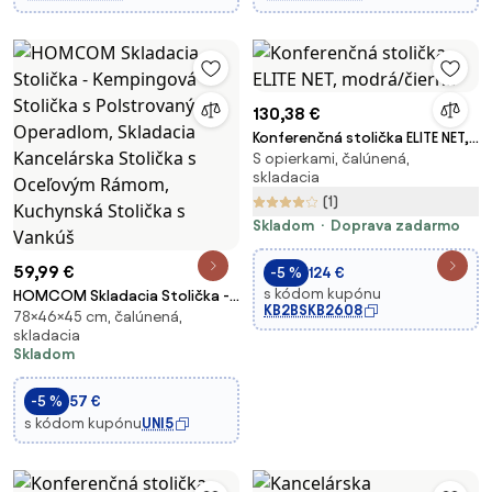
130,38 €
Konferenčná stolička ELITE NET,
S opierkami, čalúnená,
modrá/čierna
skladacia
(1)
Skladom
Doprava zadarmo
59,99 €
-5 %
124 €
s kódom kupónu
HOMCOM Skladacia Stolička -
KB2BSKB2608
78×46×45 cm, čalúnená,
Kempingová Stolička s
skladacia
Polstrovaným Operadlom,
Skladom
Skladacia Kancelárska Stolička
s Oceľovým Rámom, Kuchynská
-5 %
57 €
Stolička s Vankúš
s kódom kupónu
UNI5