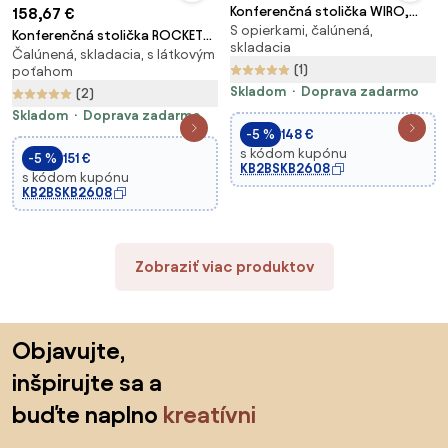
Konferenčná stolička WIRO,
158,67 €
S opierkami, čalúnená,
zelená
Konferenčná stolička ROCKET
skladacia
Čalúnená, skladacia, s látkovým
bez podpierok rúk, modrá
(1)
poťahom
Skladom
Doprava zadarmo
(2)
Skladom
Doprava zadarmo
-5 %
148 €
s kódom kupónu
-5 %
151 €
KB2BSKB2608
s kódom kupónu
KB2BSKB2608
Zobraziť viac produktov
Preskočiť pätu, prejsť na začiatok stránky
Objavujte,
inšpirujte sa a
buďte naplno
kreatívni