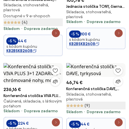
105,78 €
Skladacia, stohovateľná,
čierna
Jednacia stolička TONY, čierna,
plastová
Skladacia, stohovateľná,
konštrukcia chrómovaná
Dostupné v 9 e-shopoch
plastová
Skladom
Doprava zadarmo
(4)
Skladom
Doprava zadarmo
-5 %
100 €
s kódom kupónu
-5 %
44 €
KB2BSKB2608
s kódom kupónu
KB2BSKB2608
46,74 €
Konferenčná stolička DAVE,
236,16 €
Skladacia, stohovateľná,
tyrkysová
Konferenčná stolička VIVA PLUS
plastová
Čalúnená, skladacia, s látkovým
3+1 ZADARMO - chrómované
(9)
poťahom
nohy, modrá
Skladom
Doprava zadarmo
Skladom
Doprava zadarmo
-5 %
224 €
-5 %
44 €
s kódom kupónu