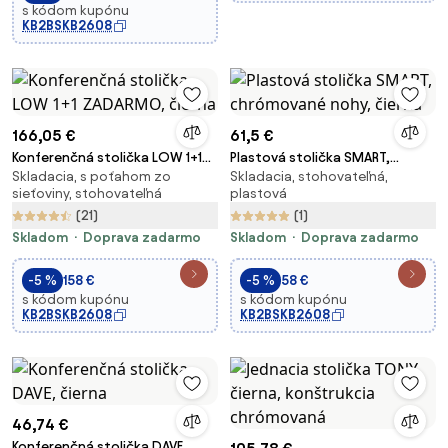
s kódom kupónu
KB2BSKB2608
166,05 €
61,5 €
Konferenčná stolička LOW 1+1
Plastová stolička SMART,
Skladacia, s poťahom zo
Skladacia, stohovateľná,
ZADARMO, čierna
chrómované nohy, čierna
sieťoviny, stohovateľná
plastová
(21)
(1)
Skladom
Doprava zadarmo
Skladom
Doprava zadarmo
-5 %
158 €
-5 %
58 €
s kódom kupónu
s kódom kupónu
KB2BSKB2608
KB2BSKB2608
46,74 €
Konferenčná stolička DAVE,