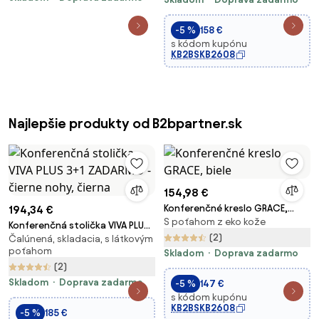
-5 %
158 €
s kódom kupónu
KB2BSKB2608
Najlepšie produkty od B2bpartner.sk
154,98 €
Konferenčné kreslo GRACE,
194,34 €
S poťahom z eko kože
biele
Konferenčná stolička VIVA PLUS
(2)
Čalúnená, skladacia, s látkovým
3+1 ZADARMO - čierne nohy,
poťahom
Skladom
Doprava zadarmo
čierna
(2)
Skladom
Doprava zadarmo
-5 %
147 €
s kódom kupónu
KB2BSKB2608
-5 %
185 €