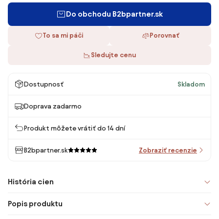
Do obchodu B2bpartner.sk
To sa mi páči
Porovnať
Sledujte cenu
Dostupnosť
Skladom
Doprava zadarmo
Produkt môžete vrátiť do 14 dní
B2bpartner.sk
Zobraziť recenzie
História cien
Popis produktu