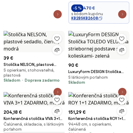
-5 %
470 €
s kódom kupónu
KB2BSKB2608
39 €
Stolička NELSON, plastové
90 €
S opierkami, stohovateľná,
sedadlo, čierna, modrá
LuxuryForm DESIGN Stolička
plastová
S látkovým poťahom
TOLEDO VELUR na striebornej
Skladom
Doprava zadarmo
Skladom
podstave s kolieskami- zelená
204,18 €
151,29 €
Konferenčná stolička VIVA 3+1
Konferenčná stolička ROY 1+1
Čalúnená, skladacia, s látkovým
94×48 cm, s opierkami,
ZADARMO, modrá
ZADARMO, modrá
poťahom
čalúnená