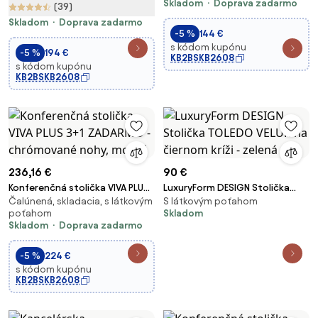
Skladom
Doprava zadarmo
(39)
Skladom
Doprava zadarmo
-5 %
144 €
s kódom kupónu
-5 %
194 €
KB2BSKB2608
s kódom kupónu
KB2BSKB2608
236,16 €
90 €
Konferenčná stolička VIVA PLUS
LuxuryForm DESIGN Stolička
Čalúnená, skladacia, s látkovým
S látkovým poťahom
3+1 ZADARMO - chrómované
TOLEDO VELUR na čiernom kríži -
poťahom
Skladom
nohy, modrá
zelená
Skladom
Doprava zadarmo
-5 %
224 €
s kódom kupónu
KB2BSKB2608