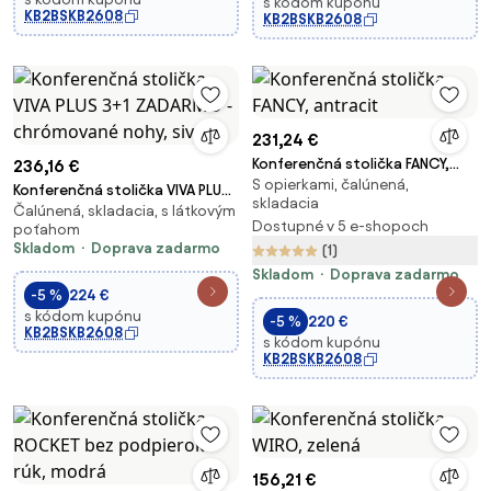
s kódom kupónu
KB2BSKB2608
KB2BSKB2608
231,24 €
Konferenčná stolička FANCY,
236,16 €
S opierkami, čalúnená,
antracit
Konferenčná stolička VIVA PLUS
skladacia
Čalúnená, skladacia, s látkovým
3+1 ZADARMO - chrómované
Dostupné v 5 e-shopoch
poťahom
nohy, sivá
Skladom
Doprava zadarmo
(1)
Skladom
Doprava zadarmo
-5 %
224 €
s kódom kupónu
-5 %
220 €
KB2BSKB2608
s kódom kupónu
KB2BSKB2608
156,21 €