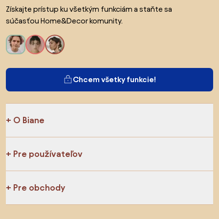
Získajte prístup ku všetkým funkciám a staňte sa
súčasťou Home&Decor komunity.
Chcem všetky funkcie!
O Biane
Pre používateľov
Pre obchody