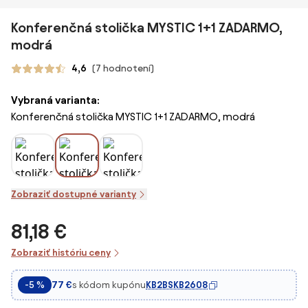
Konferenčná stolička MYSTIC 1+1 ZADARMO,
modrá
4,6
(7 hodnotení)
Vybraná varianta:
Konferenčná stolička MYSTIC 1+1 ZADARMO, modrá
Zobraziť dostupné varianty
81,18 €
Zobraziť históriu ceny
s kódom kupónu
KB2BSKB2608
-5 %
77 €