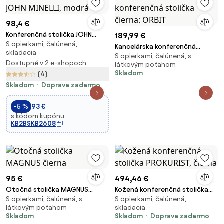
98,4 €
Konferenčná stolička JOHN
189,99 €
S opierkami, čalúnená,
MINELLI, modrá
Kancelárska konferenčná
skladacia
S opierkami, čalúnená, s
stolička čierna: ORBIT
Dostupné v 2 e-shopoch
látkovým poťahom
Skladom
(4)
Skladom
Doprava zadarmo
-5 %
93 €
s kódom kupónu
KB2BSKB2608
95 €
494,46 €
Otočná stolička MAGNUS
Kožená konferenčná stolička
S opierkami, čalúnená, s
S opierkami, čalúnená,
čierna
PROKURIST, čierna
látkovým poťahom
skladacia
Skladom
Skladom
Doprava zadarmo