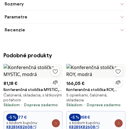
Rozmery
Parametre
Recenzie
Podobné produkty
81,18 €
166,05 €
Konferenčná stolička MYSTIC,
Konferenčná stolička ROY,
Čalúnená, skladacia, s látkovým
S opierkami, čalúnená,
modrá
modrá
poťahom
skladacia
Skladom
Doprava zadarmo
Skladom
Doprava zadarmo
-5 %
77 €
-5 %
158 €
s kódom kupónu
s kódom kupónu
KB2BSKB2608
KB2BSKB2608