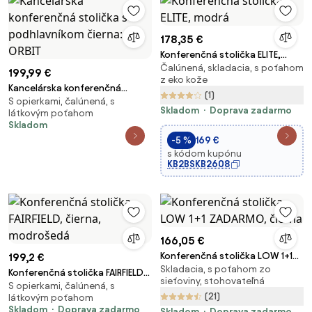
178,35 €
Konferenčná stolička ELITE,
Čalúnená, skladacia, s poťahom
modrá
199,99 €
z eko kože
Kancelárska konferenčná
(1)
S opierkami, čalúnená, s
stolička s podhlavníkom čierna:
Skladom
Doprava zadarmo
látkovým poťahom
ORBIT
Skladom
-5 %
169 €
s kódom kupónu
KB2BSKB2608
166,05 €
Konferenčná stolička LOW 1+1
199,2 €
Skladacia, s poťahom zo
ZADARMO, čierna
Konferenčná stolička FAIRFIELD,
sieťoviny, stohovateľná
S opierkami, čalúnená, s
čierna, modrošedá
(21)
látkovým poťahom
Skladom
Doprava zadarmo
Skladom
Doprava zadarmo