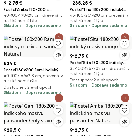
912,75 €
1 235,25 €
Posteľ Amba 180x200 z
Posteľ Tina 180x200 indický
40-100×198×218 cm, drevená, v
45-100×201×210 cm, drevená, v
indického masívu palisander
masív palisander Natural
rustikálnom štýle
rustikálnom štýle
Super natural
Skladom
Doprava zadarmo
Skladom
Doprava zadarmo
912,75 €
Posteľ Sita 180x200 indický
834 €
35-100×186×208 cm, drevená, v
masív mango
Posteľ 160x200 Rami indický
rustikálnom štýle
40-100×166×218 cm, drevená, v
masív palisander Natural
Dostupné v 2 e-shopoch
rustikálnom štýle
Skladom
Doprava zadarmo
Dostupné v 2 e-shopoch
Skladom
Doprava zadarmo
928,5 €
912,75 €