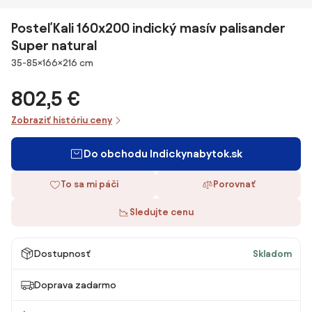
Posteľ Kali 160x200 indický masív palisander
Super natural
Rozmery
35-85×166×216 cm
802,5 €
Zobraziť históriu ceny
Do obchodu Indickynabytok.sk
To sa mi páči
Porovnať
Sledujte cenu
Dostupnosť
Skladom
Doprava zadarmo