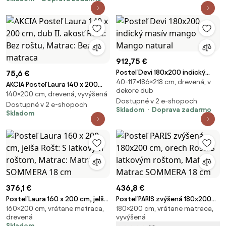
912,75 €
Posteľ Devi 180x200 indický
75,6 €
40-117×186×218 cm, drevená, v
masív mango Mango natural
AKCIA Posteľ Laura 140 x 200
dekore dub
140×200 cm, drevená, vyvýšená
cm, dub II. akosť Rošt: Bez
Dostupné v 2 e-shopoch
roštu, Matrac: Bez matraca
Dostupné v 2 e-shopoch
Skladom
Doprava zadarmo
Skladom
376,1 €
436,8 €
Posteľ Laura 160 x 200 cm, jelša
Posteľ PARIS zvýšená 180x200
160×200 cm, vrátane matraca,
180×200 cm, vrátane matraca,
Rošt: S latkovým roštom,
cm, orech Rošt: S latkovým
drevená
vyvýšená
Matrac: Matrac SOMMERA 18
roštom, Matrac: Matrac
Skladom