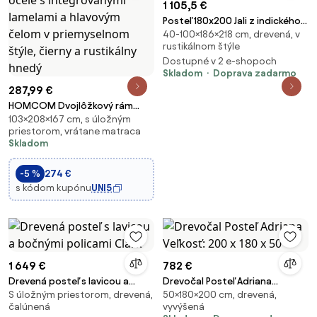
1 105,5 €
Posteľ 180x200 Jali z indického
40-100×186×218 cm, drevená, v
masívu palisander
rustikálnom štýle
Svetlomedová
Dostupné v 2 e-shopoch
Skladom
Doprava zadarmo
287,99 €
HOMCOM Dvojlôžkový rám
103×208×167 cm, s úložným
postele 167x208x103cm z dreva
priestorom, vrátane matraca
a ocele s integrovanými
Skladom
lamelami a hlavovým čelom v
priemyselnom štýle, čierny a
-5 %
274 €
rustikálny hnedý
s kódom kupónu
UNI5
1 649 €
782 €
Drevená posteľ s lavicou a
Drevočal Posteľ Adriana
S úložným priestorom, drevená,
50×180×200 cm, drevená,
bočnými policami Clark
Veľkosť: 200 x 180 x 50
čalúnená
vyvýšená