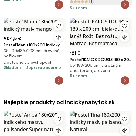
(1)
cm
SOMMERA 18 cm
Skladom
904,5 €
Posteľ Manu 180x200 indický
35-100×186×208 cm, drevená, s
masív mango
121 €
nožičkami
Posteľ IKAROS DOUBLE 180 x 200
Dostupné v 2 e-shopoch
65×188×206 cm, s úložným
cm, biela/dub lanýž Rošt: Bez
Skladom
Doprava zadarmo
priestorom, drevená
roštu, Matrac: Bez matraca
Skladom
Najlepšie produkty od Indickynabytok.sk