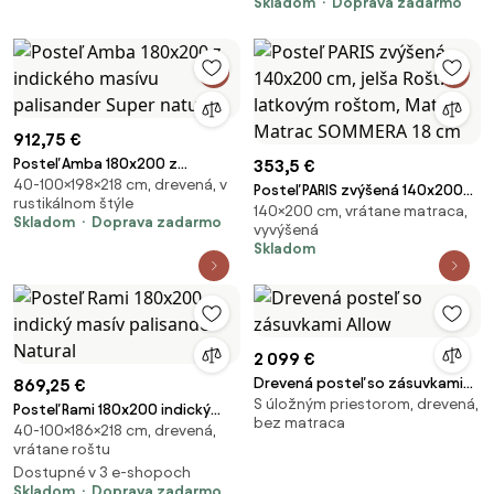
Skladom
Doprava zadarmo
912,75 €
Posteľ Amba 180x200 z
353,5 €
40-100×198×218 cm, drevená, v
indického masívu palisander
Posteľ PARIS zvýšená 140x200
rustikálnom štýle
Super natural
140×200 cm, vrátane matraca,
cm, jelša Rošt: S latkovým
Skladom
Doprava zadarmo
vyvýšená
roštom, Matrac: Matrac
Skladom
SOMMERA 18 cm
2 099 €
Drevená posteľ so zásuvkami
869,25 €
S úložným priestorom, drevená,
Allow
Posteľ Rami 180x200 indický
bez matraca
40-100×186×218 cm, drevená,
masív palisander Natural
vrátane roštu
Dostupné v 3 e-shopoch
Skladom
Doprava zadarmo