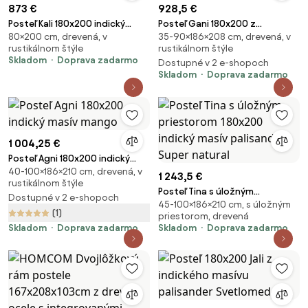
873 €
928,5 €
Posteľ Kali 180x200 indický
Posteľ Gani 180x200 z
80×200 cm, drevená, v
35-90×186×208 cm, drevená, v
masív palisander Only stain
indického masívu palisander
rustikálnom štýle
rustikálnom štýle
Svetlomedová
Skladom
Doprava zadarmo
Dostupné v 2 e-shopoch
Skladom
Doprava zadarmo
1 004,25 €
Posteľ Agni 180x200 indický
40-100×186×210 cm, drevená, v
masív mango
1 243,5 €
rustikálnom štýle
Posteľ Tina s úložným
Dostupné v 2 e-shopoch
45-100×186×210 cm, s úložným
priestorom 180x200 indický
(1)
priestorom, drevená
masív palisander Super natural
Skladom
Doprava zadarmo
Skladom
Doprava zadarmo