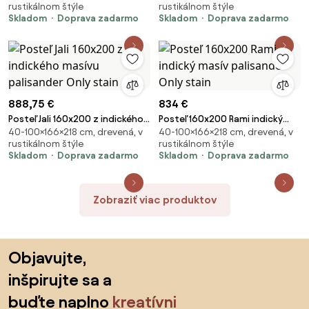
rustikálnom štýle
rustikálnom štýle
Skladom
Doprava zadarmo
Skladom
Doprava zadarmo
888,75 €
834 €
Posteľ Jali 160x200 z indického
Posteľ 160x200 Rami indický
40-100×166×218 cm, drevená, v
40-100×166×218 cm, drevená, v
masívu palisander Only stain
masív palisander Only stain
rustikálnom štýle
rustikálnom štýle
Skladom
Doprava zadarmo
Skladom
Doprava zadarmo
Zobraziť viac produktov
Preskočiť pätu, prejsť na začiatok stránky
Objavujte,
inšpirujte sa a
buďte naplno
kreatívni