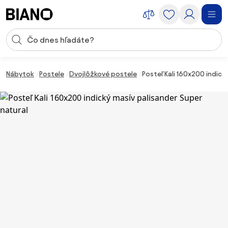
Preskočiť navigáciu, prejsť na obsah
Vstup pre vyhľadávanie
Preskočiť obsah, prejsť na pätu
Nábytok
Postele
Dvojlôžkové postele
Posteľ Kali 160x200 indick