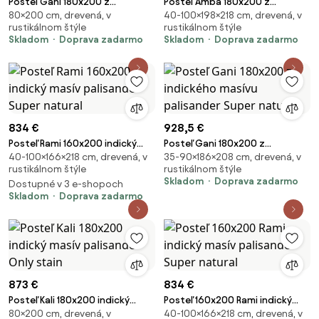
Posteľ Gani 180x200 z
Posteľ Amba 180x200 z
80×200 cm, drevená, v
40-100×198×218 cm, drevená, v
indického masívu palisander
indického masívu palisander
rustikálnom štýle
rustikálnom štýle
Only stain
Natural
Skladom
Doprava zadarmo
Skladom
Doprava zadarmo
834 €
928,5 €
Posteľ Rami 160x200 indický
Posteľ Gani 180x200 z
40-100×166×218 cm, drevená, v
35-90×186×208 cm, drevená, v
masív palisander Super natural
indického masívu palisander
rustikálnom štýle
rustikálnom štýle
Super natural
Skladom
Doprava zadarmo
Dostupné v 3 e-shopoch
Skladom
Doprava zadarmo
873 €
834 €
Posteľ Kali 180x200 indický
Posteľ 160x200 Rami indický
80×200 cm, drevená, v
40-100×166×218 cm, drevená, v
masív palisander Only stain
masív palisander Super natural