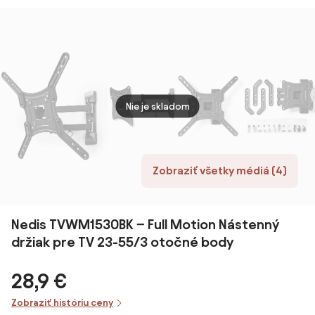
Nie je skladom
Zobraziť všetky médiá (4)
Nedis TVWM1530BK − Full Motion Nástenný
držiak pre TV 23-55/3 otočné body
28,9 €
Zobraziť históriu ceny