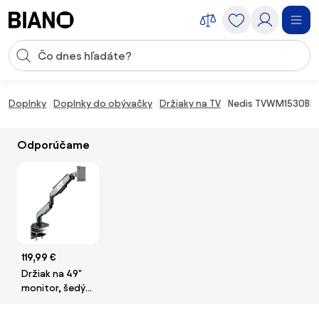
Preskočiť navigáciu, prejsť na obsah
Vstup pre vyhľadávanie
Preskočiť obsah, prejsť na pätu
Doplnky
Doplnky do obývačky
Držiaky na TV
Nedis TVWM1530BK −
Odporúčame
119,99 €
Držiak na 49"
monitor, šedý/
čierny LED RGB
X-ARM