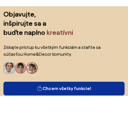
Preskočiť pätu, prejsť na začiatok stránky
Objavujte,
inšpirujte sa a
buďte naplno
kreatívni
Získajte prístup ku všetkým funkciám a staňte sa
súčasťou Home&Decor komunity.
Chcem všetky funkcie!
O Biane