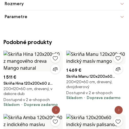
Rozmery
Parametre
Podobné produkty
1 469 €
Skriňa Manu 120x200x60
1 511 €
200×120×60 cm, drevený,
indický masív mango
Skriňa Hina 120x200x60 z
dvojdverový
200×120×60 cm, drevený, v
mangového dreva Mango
Dostupné v 2 e-shopoch
dekore dub
natural
Skladom
Doprava zadarmo
Dostupné v 2 e-shopoch
Skladom
Doprava zadarmo