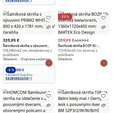
KB2BSKB2608
-23 %
325,95 €
359,99 €
469,99 €
Šatníková skriňa s výsuvom
Šatňová skriňa BOZP 10-
178,1×80×42 cm, dvojdverový, s
172×136×45 cm, kovový, s
PRIMO WHITE, 800 x 420 x 1781
dverová biela/orech,
poličkami
poličkami
mm, biela/čerešňa
1360x1720x450 mm: BARTEK Eco
Skladom
Doprava zadarmo
Skladom
Design
-5 %
310 €
s kódom kupónu
KB2BSKB2608