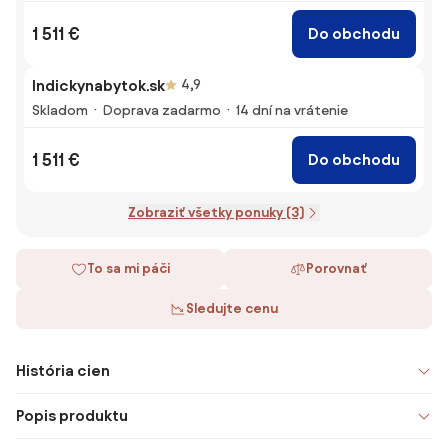
1 511 €
Do obchodu
Indickynabytok.sk
4,9
Skladom
Doprava zadarmo
14 dní na vrátenie
1 511 €
Do obchodu
Zobraziť všetky ponuky (3)
To sa mi páči
Porovnať
Sledujte cenu
História cien
Popis produktu