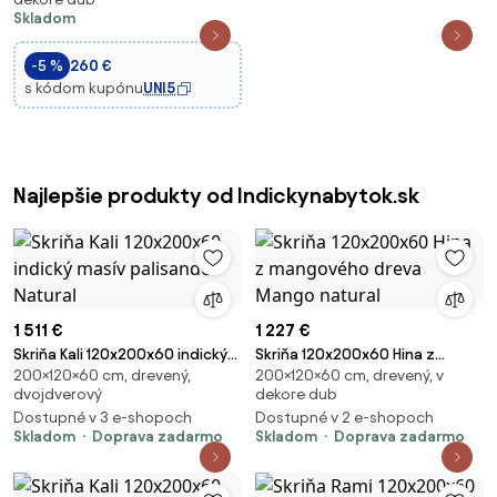
vešaním - 80 x 54 x 180 cm |
Skladom
Aosom
-5 %
260 €
s kódom kupónu
UNI5
Najlepšie produkty od Indickynabytok.sk
1 511 €
1 227 €
Skriňa Kali 120x200x60 indický
Skriňa 120x200x60 Hina z
200×120×60 cm, drevený,
200×120×60 cm, drevený, v
masív palisander Natural
mangového dreva Mango
dvojdverový
dekore dub
natural
Dostupné v 3 e-shopoch
Dostupné v 2 e-shopoch
Skladom
Doprava zadarmo
Skladom
Doprava zadarmo