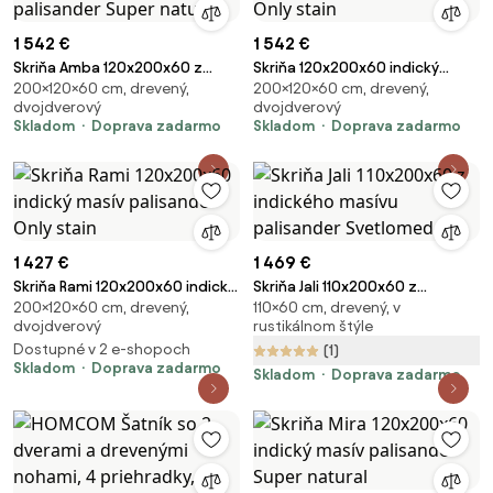
1 542 €
1 542 €
Skriňa Amba 120x200x60 z
Skriňa 120x200x60 indický
200×120×60 cm, drevený,
200×120×60 cm, drevený,
indického masívu palisander
masív palisander Only stain
dvojdverový
dvojdverový
Super natural
Skladom
Doprava zadarmo
Skladom
Doprava zadarmo
1 427 €
1 469 €
Skriňa Rami 120x200x60 indický
Skriňa Jali 110x200x60 z
200×120×60 cm, drevený,
110×60 cm, drevený, v
masív palisander Only stain
indického masívu palisander
dvojdverový
rustikálnom štýle
Svetlomedová
Dostupné v 2 e-shopoch
(1)
Skladom
Doprava zadarmo
Skladom
Doprava zadarmo