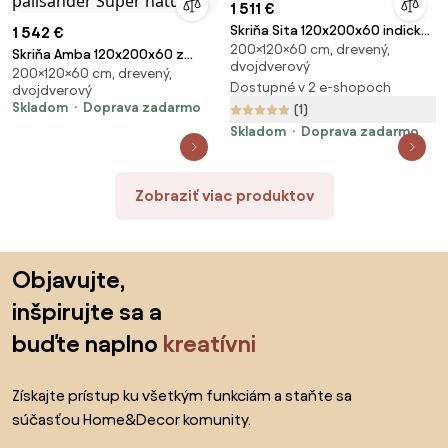
1 511 €
Skriňa Sita 120x200x60 indický
1 542 €
200×120×60 cm, drevený,
masív mango
Skriňa Amba 120x200x60 z
dvojdverový
200×120×60 cm, drevený,
indického masívu palisander
Dostupné v 2 e-shopoch
dvojdverový
Super natural
Skladom
Doprava zadarmo
(1)
Skladom
Doprava zadarmo
Zobraziť viac produktov
Preskočiť pätu, prejsť na začiatok stránky
Objavujte,
inšpirujte sa a
buďte naplno
kreatívni
Získajte prístup ku všetkým funkciám a staňte sa
súčasťou Home&Decor komunity.