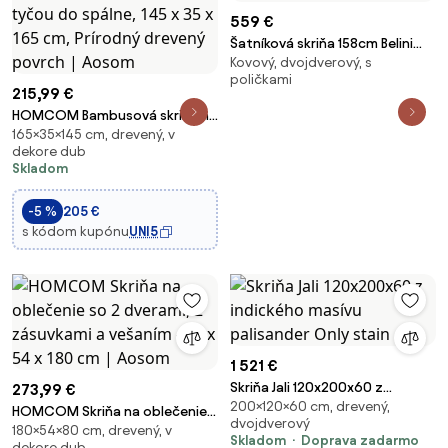
559 €
Šatníková skriňa 158cm Belini
Kovový, dvojdverový, s
biely mat / čierny lesk s
poličkami
posuvnými dverami BM
215,99 €
SZP3/2/W/W/B/HI
HOMCOM Bambusová skriňa na
165×35×145 cm, drevený, v
oblečenie s 2 posuvnými
dekore dub
dverami, otvorenými policami a
Skladom
tyčou do spálne, 145 x 35 x 165
cm, Prírodný drevený povrch |
-5 %
205 €
Aosom
s kódom kupónu
UNI5
1 521 €
Skriňa Jali 120x200x60 z
273,99 €
200×120×60 cm, drevený,
indického masívu palisander
HOMCOM Skriňa na oblečenie
dvojdverový
Only stain
180×54×80 cm, drevený, v
so 2 dverami, 2 zásuvkami a
Skladom
Doprava zadarmo
dekore dub