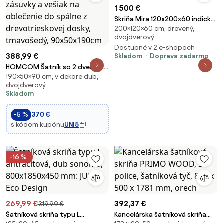
1 500 €
Skriňa Mira 120x200x60 indický
200×120×60 cm, drevený,
masív palisander Super natural
dvojdverový
Dostupné v 2 e-shopoch
388,99 €
Skladom
Doprava zadarmo
HOMCOM Šatník so 2 dverami
190×50×90 cm, v dekore dub,
a drevenými nohami, 4
dvojdverový
priehradky, 2 zásuvky a vešiak
Skladom
na oblečenie do spálne z
drevotrieskovej dosky,
-5 %
370 €
tmavošedý, 90x50x190cm
s kódom kupónu
UNI5
-16 %
269,99 €
392,37 €
319,99 €
Šatníková skriňa typu L
Kancelárska šatníková skriňa