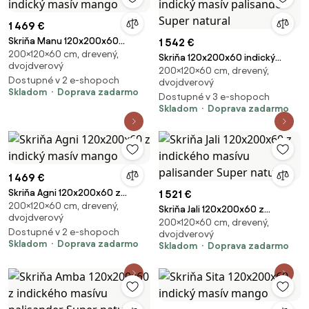
1 469 €
Skriňa Manu 120x200x60
1 542 €
200×120×60 cm, drevený,
indický masív mango
Skriňa 120x200x60 indický
dvojdverový
200×120×60 cm, drevený,
masív palisander Super natural
Dostupné v 2 e-shopoch
dvojdverový
Skladom
Doprava zadarmo
Dostupné v 3 e-shopoch
Skladom
Doprava zadarmo
1 469 €
Skriňa Agni 120x200x60 z
1 521 €
200×120×60 cm, drevený,
indický masív mango
Skriňa Jali 120x200x60 z
dvojdverový
200×120×60 cm, drevený,
indického masívu palisander
Dostupné v 2 e-shopoch
dvojdverový
Super natural
Skladom
Doprava zadarmo
Skladom
Doprava zadarmo