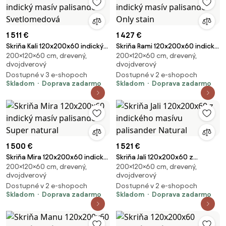
1 511 €
1 427 €
Skriňa Kali 120x200x60 indický
Skriňa Rami 120x200x60 indický
200×120×60 cm, drevený,
200×120×60 cm, drevený,
masív palisander Svetlomedová
masív palisander Only stain
dvojdverový
dvojdverový
Dostupné v 3 e-shopoch
Dostupné v 2 e-shopoch
Skladom
Doprava zadarmo
Skladom
Doprava zadarmo
1 500 €
1 521 €
Skriňa Mira 120x200x60 indický
Skriňa Jali 120x200x60 z
200×120×60 cm, drevený,
200×120×60 cm, drevený,
masív palisander Super natural
indického masívu palisander
dvojdverový
dvojdverový
Natural
Dostupné v 2 e-shopoch
Dostupné v 2 e-shopoch
Skladom
Doprava zadarmo
Skladom
Doprava zadarmo