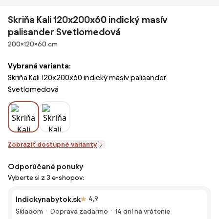
Skriňa Kali 120x200x60 indický masív
palisander Svetlomedová
Rozmery
200×120×60 cm
Vybraná varianta:
Skriňa Kali 120x200x60 indický masív palisander
Svetlomedová
Zobraziť dostupné varianty
Odporúčané ponuky
Vyberte si z 3 e-shopov:
Indickynabytok.sk
4,9
Skladom
Doprava zadarmo
14 dní na vrátenie