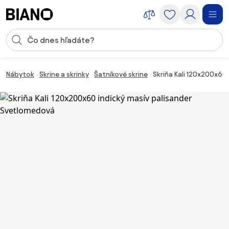
Preskočiť navigáciu, prejsť na obsah
Vstup pre vyhľadávanie
Preskočiť obsah, prejsť na pätu
Nábytok
Skrine a skrinky
Šatníkové skrine
Skriňa Kali 120x200x60