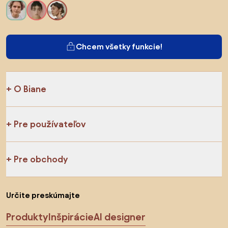
Chcem všetky funkcie!
O Biane
Pre používateľov
Pre obchody
Určite preskúmajte
Produkty
Inšpirácie
AI designer