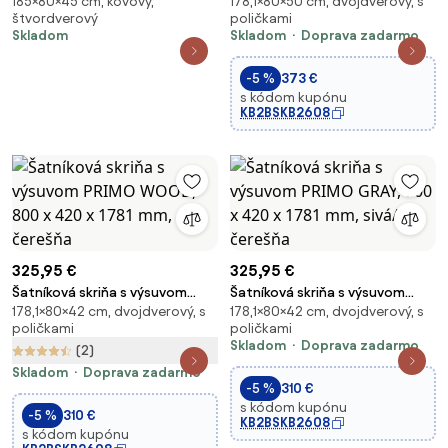
185×80×45 cm, kovový,
178,1×80×50 cm, dvojdverový, s
antracitová, dub sonoma,
PRIMO WOOD, 3 police,
štvordverový
poličkami
800x1850x450 mm: JULIA Eco
šatníková tyč, 800 x 500 x 1781
Skladom
Skladom
Doprava zadarmo
Design
mm, orech
-5 %
373 €
s kódom kupónu
KB2BSKB2608
325,95 €
325,95 €
Šatníková skriňa s výsuvom
Šatníková skriňa s výsuvom
178,1×80×42 cm, dvojdverový, s
178,1×80×42 cm, dvojdverový, s
PRIMO WOOD, 800 x 420 x 1781
PRIMO GRAY, 800 x 420 x 1781
poličkami
poličkami
mm, čerešňa
mm, sivá/čerešňa
Skladom
Doprava zadarmo
(2)
Skladom
Doprava zadarmo
-5 %
310 €
s kódom kupónu
-5 %
310 €
KB2BSKB2608
s kódom kupónu