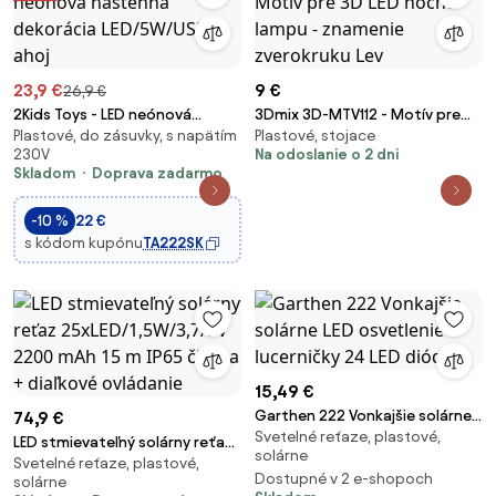
23,9 €
9 €
26,9 €
2Kids Toys - LED neónová
3Dmix 3D-MTV112 - Motív pre
Plastové, do zásuvky, s napätím
Plastové, stojace
nástenná dekorácia
3D LED nočnú lampu - znamenie
230V
Na odoslanie o 2 dni
LED/5W/USB ahoj
zverokruku Lev
Skladom
Doprava zadarmo
-10 %
22 €
s kódom kupónu
TA222SK
15,49 €
Garthen 222 Vonkajšie solárne
74,9 €
Svetelné reťaze, plastové,
LED osvetlenie - lucerničky 24
LED stmievateľný solárny reťaz
solárne
LED diód
Svetelné reťaze, plastové,
25xLED/1,5W/3,7/5V 2200 mAh
Dostupné v 2 e-shopoch
solárne
15 m IP65 čierna + diaľkové