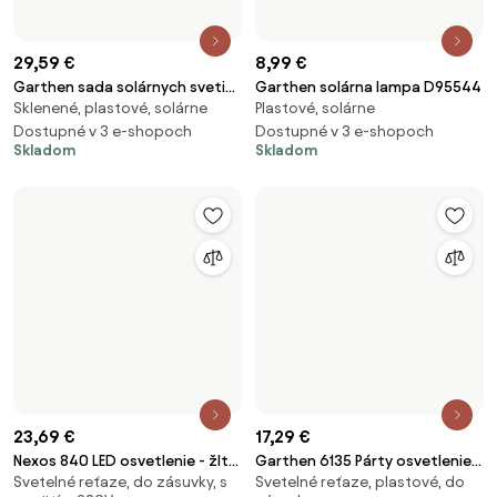
29,59 €
8,99 €
Garthen sada solárnych svetiel
Garthen solárna lampa D95544
Sklenené, plastové, solárne
Plastové, solárne
3 ks D104267
Dostupné v 3 e-shopoch
Dostupné v 3 e-shopoch
Skladom
Skladom
23,69 €
17,29 €
Nexos 840 LED osvetlenie - žlté,
Garthen 6135 Párty osvetlenie
Svetelné reťaze, do zásuvky, s
Svetelné reťaze, plastové, do
10 m
pre vonkajšie použitie - teple