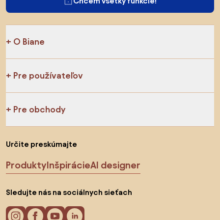
Chcem všetky funkcie!
O Biane
Pre používateľov
Pre obchody
Určite preskúmajte
Produkty
Inšpirácie
AI designer
Sledujte nás na sociálnych sieťach