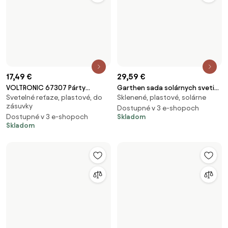
17,49 €
29,59 €
VOLTRONIC 67307 Párty
Garthen sada solárnych svetiel
Svetelné reťaze, plastové, do
Sklenené, plastové, solárne
osvetlenie - 10 m, 100 LED diód,
D104354
zásuvky
studené biele + ovládač
Dostupné v 3 e-shopoch
Dostupné v 3 e-shopoch
Skladom
Skladom