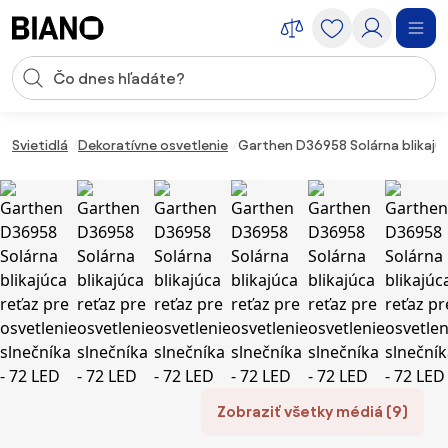
Preskočiť navigáciu, prejsť na obsah
Vstup pre vyhľadávanie
Preskočiť obsah, prejsť na pätu
Svietidlá
Dekoratívne osvetlenie
Garthen D36958 Solárna blikajúca
Zobraziť všetky médiá (9)