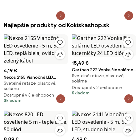
Najlepšie produkty od Kokiskashop.sk
15,49 €
Garthen 222 Vonkajšie solárne
4,19 €
Svetelné reťaze, plastové,
LED osvetlenie - lucerničky 24
Nexos 2155 Vianočné LED
solárne
LED diód
Svetelné reťaze, plastové,
osvetlenie - 5 m, 50 LED, teplá
Dostupné v 2 e-shopoch
solárne
biela, ovládač, zelený kábel
Skladom
Dostupné v 3 e-shopoch
Skladom
8,89 €
4,69 €