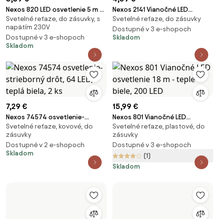
Nexos 820 LED osvetlenie 5 m -
Nexos 2141 Vianočné LED
Svetelné reťaze, do zásuvky, s
Svetelné reťaze, do zásuvky
teple biele, 50 diód
osvetlenie - 5 m, 50 LED,
napätím 230V
studeno biele
Dostupné v 3 e-shopoch
Dostupné v 3 e-shopoch
Skladom
Skladom
7,29 €
15,99 €
Nexos 74574 osvetlenie-
Nexos 801 Vianočné LED
Svetelné reťaze, kovové, do
Svetelné reťaze, plastové, do
strieborný drôt, 64 LED, teplá
osvetlenie 18 m - teple biele,
zásuvky
zásuvky
biela, 2 ks
200 LED
Dostupné v 2 e-shopoch
Dostupné v 3 e-shopoch
Skladom
(1)
Skladom