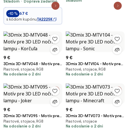
Skladom
Skladom
Doprava zadarmo
ovládanie
-10 %
67 €
s kódom kupónu
TA222SK
9 €
9 €
3Dmix 3D-MTV048 - Motív pre
3Dmix 3D-MTV104 - Motív pre
Plastové, stojace, RGB
Plastové, stojace, RGB
3D LED nočnú lampu - Korčuľa
3D LED nočnú lampu - Sonic
Na odoslanie o 2 dni
Na odoslanie o 2 dni
9 €
9 €
3Dmix 3D-MTV095 - Motív pre
3Dmix 3D-MTV073 - Motív pre
Plastové, stojace, RGB
Plastové, stojace
3D LED nočnú lampu - Joker
3D LED nočnú lampu -
Na odoslanie o 2 dni
Na odoslanie o 2 dni
Minecraft