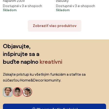
napätím 230V
zásuvky
biela
Dostupné v 3 e-shopoch
Dostupné v 3 e-shopoch
Skladom
Skladom
Zobraziť viac produktov
Preskočiť pätu, prejsť na začiatok stránky
Objavujte,
inšpirujte sa a
buďte naplno
kreatívni
Získajte prístup ku všetkým funkciám a staňte sa
súčasťou Home&Decor komunity.