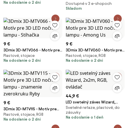
Na odoslanie o 2 dni
Things
pohár
Dostupné v 3 e-shopoch
Skladom
9 €
9 €
3Dmix 3D-MTV066 - Motív pre
3Dmix 3D-MTV060 - Motív pre
Plastové, stojace
Plastové, stojace, RGB
3D LED nočnú lampu - Stíhačka
3D LED nočnú lampu - Among Us
Na odoslanie o 2 dni
Na odoslanie o 2 dni
44,9 €
LED svetelný záves Wizard,
9 €
Svetelné reťaze, plastové, do
2x2m, RGB, ovládač
3Dmix 3D-MTV115 - Motív pre
zásuvky
Plastové, stojace, RGB
3D LED nočnú lampu - znamenie
Na odoslanie o 1 deň
Na odoslanie o 2 dni
zverokruku Ryby