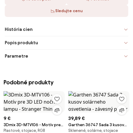
Sledujte cenu
História cien
Popis produktu
Parametre
Podobné produkty
9 €
39,89 €
3Dmix 3D-MTV106 - Motív pre
Garthen 36747 Sada 3 kusov
Plastové, stojace, RGB
Sklenené, solárne, stojace
3D LED nočnú lampu - Stranger
solárneho osvetlenia - závesný