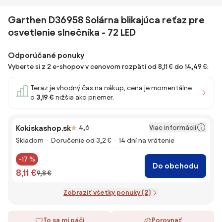
Garthen D36958 Solárna blikajúca reťaz pre
osvetlenie slnečníka - 72 LED
Odporúčané ponuky
Vyberte si z 2 e-shopov v cenovom rozpätí od 8,11 € do 14,49 €:
Teraz je vhodný čas na nákup, cena je momentálne
o
3,19 €
nižšia ako priemer.
Viac informácií
Kokiskashop.sk
4,6
Skladom
Doručenie od 3,2 €
14 dní na vrátenie
-17 %
Do obchodu
8,11 €
9,8 €
Zobraziť všetky ponuky (2)
To sa mi páči
Porovnať