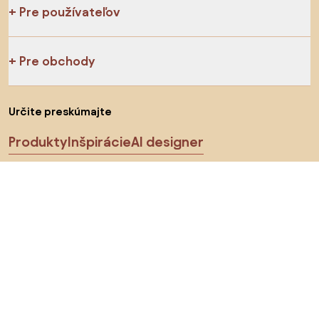
Pre používateľov
Pre obchody
Určite preskúmajte
Produkty
Inšpirácie
AI designer
Sledujte nás na sociálnych sieťach
Cookies
Zásady ochrany osobných údajov
Podmienky používania
Vyberte krajinu