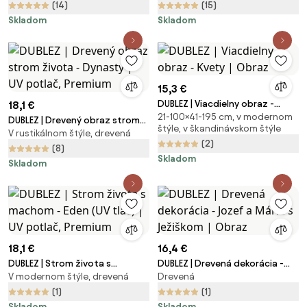
Premium
(14)
(15)
Skladom
Skladom
15,3 €
DUBLEZ | Viacdielny obraz -
18,1 €
21-100×41-195 cm, v modernom
Kvety | Obraz
DUBLEZ | Drevený obraz strom
štýle, v škandinávskom štýle
V rustikálnom štýle, drevená
života - Dynasty | UV potlač,
(2)
Premium
(8)
Skladom
Skladom
18,1 €
16,4 €
DUBLEZ | Strom života s
DUBLEZ | Drevená dekorácia -
V modernom štýle, drevená
Drevená
machom - Eden (UV tlač) | UV
Jozef a Mária s Ježiškom | Obraz
potlač, Premium
(1)
(1)
Skladom
Skladom