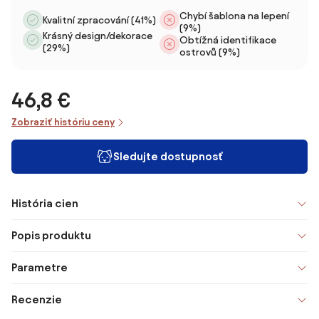
Chybí šablona na lepení
Kvalitní zpracování (41%)
(9%)
Krásný design/dekorace
Obtížná identifikace
(29%)
ostrovů (9%)
46,8 €
Zobraziť históriu ceny
Sledujte dostupnosť
História cien
Popis produktu
Parametre
Recenzie