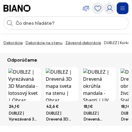
Preskočiť navigáciu, prejsť na obsah
Vstup pre vyhľadávanie
Preskočiť obsah, prejsť na pätu
Dekorácie
Dekorácie na stenu
Závesné dekorácie
DUBLEZ | Korko
Odporúčame
24,1 €
42,6 €
18,1 €
18,1 €
DUBLEZ |
DUBLEZ |
DUBLEZ |
DUBLE
Vyrezávaná 3D
Drevená 3D
Drevená
Dreve
Mandala -
mapa sveta na
okrúhla
strom
lotosový kvet |
stenu | Obraz
mandala -
Stabil