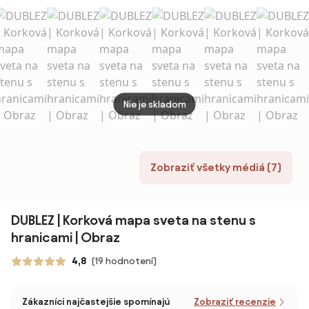
Obraz
Shanti | UV
potla
potlač,
Prem
Premium
Nie je skladom
Zobraziť všetky médiá (7)
DUBLEZ | Korková mapa sveta na stenu s
hranicami | Obraz
4,8
(19 hodnotení)
Zákazníci najčastejšie spomínajú
Zobraziť recenzie