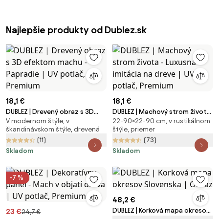
Najlepšie produkty od Dublez.sk
18,1 €
18,1 €
DUBLEZ | Drevený obraz s 3D
DUBLEZ | Machový strom života
V modernom štýle, v
22-90×22-90 cm, v rustikálnom
efektom machu - Papradie | UV
- Luxusná imitácia na dreve | UV
škandinávskom štýle, drevená
štýle, priemer
potlač, Premium
potlač, Premium
(11)
(73)
Skladom
Skladom
-7 %
48,2 €
DUBLEZ | Korková mapa okresov
23 €
24,7 €