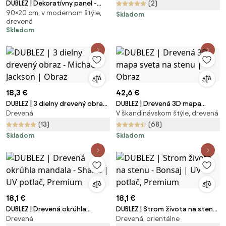
Slovenska | Obraz
DUBLEZ | Dekoratívny panel -
(2)
90×20 cm, v modernom štýle,
Mach v objatí dreva | UV potlač,
Skladom
drevená
Premium
Skladom
18,3 €
42,6 €
DUBLEZ | 3 dielny drevený obraz
DUBLEZ | Drevená 3D mapa
Drevená
V škandinávskom štýle, drevená
- Michael Jackson | Obraz
sveta na stenu | Obraz
(13)
(68)
Skladom
Skladom
18,1 €
18,1 €
DUBLEZ | Drevená okrúhla
DUBLEZ | Strom života na stenu
Drevená
Drevená, orientálne
mandala - Shanti | UV potlač,
- Bonsaj | UV potlač, Premium