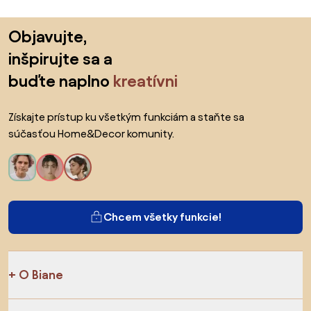
Preskočiť pätu, prejsť na začiatok stránky
Objavujte,
inšpirujte sa a
buďte naplno
kreatívni
Získajte prístup ku všetkým funkciám a staňte sa
súčasťou Home&Decor komunity.
Chcem všetky funkcie!
O Biane