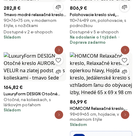
282,8 €
806,9 €
Tmavo modré relaxačné kreslo
Polohovacie kreslo sivé,
90×76×75 cm, v modernom
110×74×89 cm, polohovacie, s
AMBER 1
elektrické TV-L8963 GREY2
štýle, s nožičkami
podnožkou
Dostupné v 2 e-shopoch
Dostupné v 5 e-shopoch
Skladom
Na odoslanie o 1 týždeň
Doprava zadarmo
164,82 €
LuxuryForm DESIGN Otočné
Otočné, na kolieskach, s
kreslo AURORA VELUR na zlatej
86,99 €
látkovým poťahom
podstave s kolieskami - tmavo
HOMCOM Relaxačné kreslo,
Skladom
šedé
98×69×65 cm, hojdacie, v
Relaxačné kreslo s opierkou
modernom štýle
hlavy, Hojdacie kreslo,
Skladom
Jedálenské kreslo s vzhľadom
ľanu do obývacej izby, Hnedé