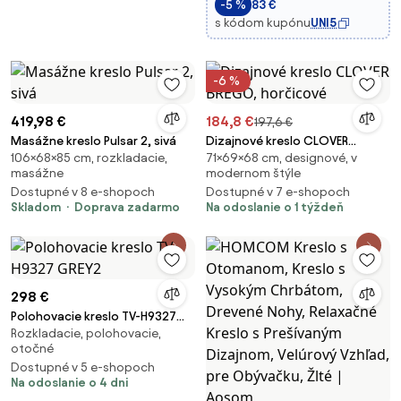
-5 %
83 €
65 x 69 x 98 cm
s kódom kupónu
UNI5
-6 %
419,98 €
184,8 €
197,6 €
Masážne kreslo Pulsar 2, sivá
Dizajnové kreslo CLOVER
106×68×85 cm, rozkladacie,
71×69×68 cm, designové, v
BREGO, horčicové
masážne
modernom štýle
Dostupné v 8 e-shopoch
Dostupné v 7 e-shopoch
Skladom
Doprava zadarmo
Na odoslanie o 1 týždeň
298 €
Polohovacie kreslo TV-H9327
Rozkladacie, polohovacie,
GREY2
otočné
Dostupné v 5 e-shopoch
Na odoslanie o 4 dni