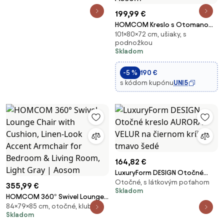
199,99 €
HOMCOM Kreslo s Otomanom,
101×80×72 cm, ušiaky, s
Kreslo s Vysokým Chrbátom,
podnožkou
Drevené Nohy, Relaxačné Kreslo
Skladom
s Prešívaným Dizajnom,
Velúrový Vzhľad, pre Obývačku,
-5 %
190 €
Žlté | Aosom
s kódom kupónu
UNI5
164,82 €
LuxuryForm DESIGN Otočné
Otočné, s látkovým poťahom
kreslo AURORA VELUR na čiernom
355,99 €
Skladom
kríži - tmavo šedé
HOMCOM 360° Swivel Lounge
84×79×85 cm, otočné, klubové
Chair with Cushion, Linen-Look
Skladom
Accent Armchair for Bedroom &