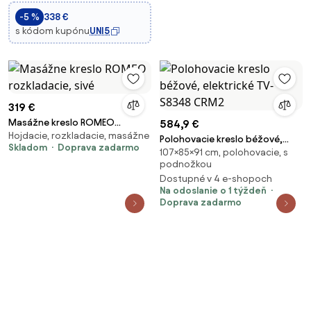
Living Room, Light Gray | Aosom
-5 %
338 €
s kódom kupónu
UNI5
319 €
Masážne kreslo ROMEO
584,9 €
Hojdacie, rozkladacie, masážne
rozkladacie, sivé
Polohovacie kreslo béžové,
Skladom
Doprava zadarmo
107×85×91 cm, polohovacie, s
elektrické TV-S8348 CRM2
podnožkou
Dostupné v 4 e-shopoch
Na odoslanie o 1 týždeň
Doprava zadarmo