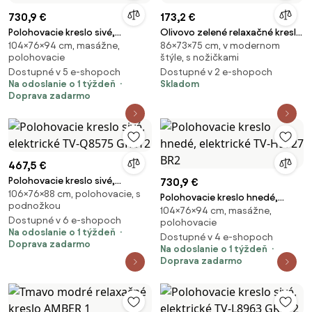
730,9 €
173,2 €
Polohovacie kreslo sivé,
Olivovo zelené relaxačné kreslo
104×76×94 cm, masážne,
86×73×75 cm, v modernom
elektrické TV-H9727 GREY2
CELLA BREGO
polohovacie
štýle, s nožičkami
Dostupné v 5 e-shopoch
Dostupné v 2 e-shopoch
Na odoslanie o 1 týždeň
Skladom
Doprava zadarmo
467,5 €
Polohovacie kreslo sivé,
730,9 €
106×76×88 cm, polohovacie, s
elektrické TV-Q8575 GREY2
Polohovacie kreslo hnedé,
podnožkou
104×76×94 cm, masážne,
elektrické TV-H9727 BR2
Dostupné v 6 e-shopoch
polohovacie
Na odoslanie o 1 týždeň
Dostupné v 4 e-shopoch
Doprava zadarmo
Na odoslanie o 1 týždeň
Doprava zadarmo