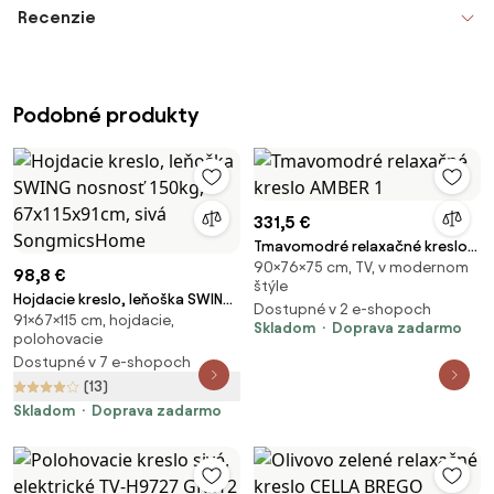
Recenzie
Podobné produkty
331,5 €
Tmavomodré relaxačné kreslo
90×76×75 cm, TV, v modernom
AMBER 1
98,8 €
štýle
Hojdacie kreslo, leňoška SWING
Dostupné v 2 e-shopoch
91×67×115 cm, hojdacie,
nosnosť 150kg, 67x115x91cm,
Skladom
Doprava zadarmo
polohovacie
sivá SongmicsHome
Dostupné v 7 e-shopoch
(13)
Skladom
Doprava zadarmo