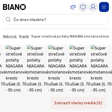
Preskočiť navigáciu, prejsť na obsah
Vstup pre vyhľadávanie
Preskočiť obsah, prejsť na pätu
Nábytok
Kreslá
Super strečové poťahy NIAGARA smotanová kreslo u
Zobraziť všetky médiá (6)