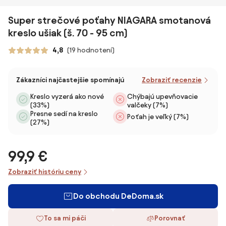
Super strečové poťahy NIAGARA smotanová
kreslo ušiak (š. 70 - 95 cm)
4,8
(19 hodnotení)
Zákazníci najčastejšie spomínajú
Zobraziť recenzie
Kreslo vyzerá ako nové
Chýbajú upevňovacie
(33%)
valčeky (7%)
Presne sedí na kreslo
Poťah je veľký (7%)
(27%)
99,9 €
Zobraziť históriu ceny
Do obchodu DeDoma.sk
To sa mi páči
Porovnať