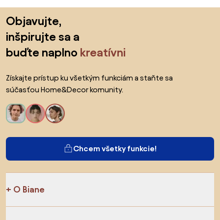
Preskočiť pätu, prejsť na začiatok stránky
Objavujte,
inšpirujte sa a
buďte naplno
kreatívni
Získajte prístup ku všetkým funkciám a staňte sa
súčasťou Home&Decor komunity.
Chcem všetky funkcie!
O Biane