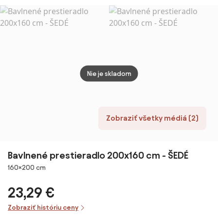
sivá
Nie je skladom
Zobraziť všetky médiá (2)
Bavlnené prestieradlo 200x160 cm - ŠEDÉ
Rozmery
160×200 cm
23,29 €
Zobraziť históriu ceny