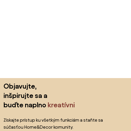
Preskočiť pätu, prejsť na začiatok stránky
Objavujte,
inšpirujte sa a
buďte naplno
kreatívni
Získajte prístup ku všetkým funkciám a staňte sa
súčasťou Home&Decor komunity.