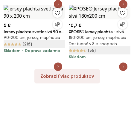
5 €
10,7 €
Jersey plachta svetlosivá 90 x
XPOSE® Jersey plachta - sivá
90×200 cm, jersey, mapínacia
180×200 cm, jersey, mapínacia
200 cm
180x200 cm
Dostupné v 8 e-shopoch
(216)
(55)
Skladom
Doprava zadarmo
Skladom
Zobraziť viac produktov