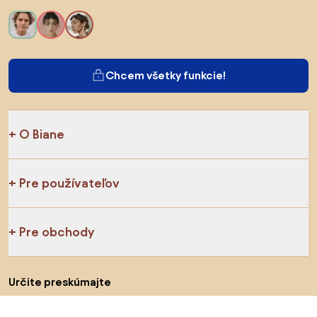
Chcem všetky funkcie!
O Biane
Pre používateľov
Pre obchody
Určite preskúmajte
Produkty
Inšpirácie
AI designer