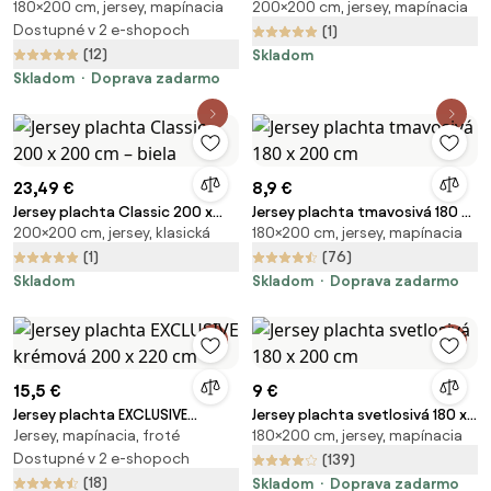
180×200 cm, jersey, mapínacia
200×200 cm, jersey, mapínacia
svetlosivá 180x200 cm
200 cm – prírodná
Dostupné v 2 e-shopoch
(1)
(12)
Skladom
Skladom
Doprava zadarmo
23,49 €
8,9 €
Jersey plachta Classic 200 x
Jersey plachta tmavosivá 180 x
200×200 cm, jersey, klasická
180×200 cm, jersey, mapínacia
200 cm – biela
200 cm
(1)
(76)
Skladom
Skladom
Doprava zadarmo
15,5 €
9 €
Jersey plachta EXCLUSIVE
Jersey plachta svetlosivá 180 x
Jersey, mapínacia, froté
180×200 cm, jersey, mapínacia
krémová 200 x 220 cm
200 cm
Dostupné v 2 e-shopoch
(139)
(18)
Skladom
Doprava zadarmo