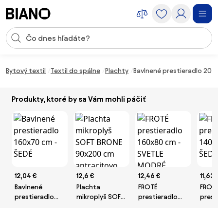
Preskočiť navigáciu, prejsť na obsah
Vstup pre vyhľadávanie
Preskočiť obsah, prejsť na pätu
Bytový textil
Textil do spálne
Plachty
Bavlnené prestieradlo 200
Produkty, ktoré by sa Vám mohli páčiť
12,04 €
12,6 €
12,46 €
11,63 
Bavlnené
Plachta
FROTÉ
FROT
prestieradlo
mikroplyš SOFT
prestieradlo
prest
160x70 cm -
BRONE 90x200
160x80 cm -
140x7
ŠEDÉ
cm antracitovo
SVETLE MODRÉ
ŠEDÉ