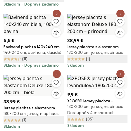
Skladom
Doprava zadarmo
5,5 €
38,99 €
Bavlnená plachta 140x240 cm
Jersey plachta s elastanom
140×240 cm, bavlnená, klasická
180×200 cm, jersey, mapínacia
biela, 100% bavlna
Deluxe 180 × 200 cm – prírodná
(11)
(1)
Skladom
Doprava zadarmo
Skladom
9,9 €
XPOSE® Jersey plachta -
38,99 €
180×200 cm, jersey, mapínacia
levanduľová 180x200 cm
Jersey plachta s elastanom
Dostupné v 4 e-shopoch
180×200 cm, jersey, mapínacia
Deluxe 180 × 200 cm – biela
(35)
(1)
Skladom
Skladom