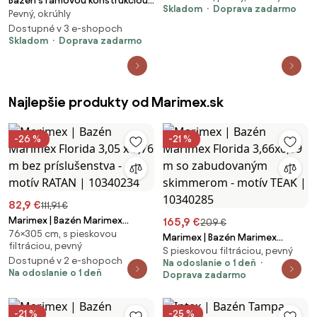
Bazén s rámovou konštrukciou
Skladom
Doprava zadarmo
Pevný, okrúhly
Planet Pool FRAME RATAN 366 x
99 cm
Dostupné v 3 e-shopoch
Skladom
Doprava zadarmo
Najlepšie produkty od Marimex.sk
-26 %
-21 %
82,9 €
111,91 €
Marimex | Bazén Marimex
165,9 €
209 €
76×305 cm, s pieskovou
Florida 3,05 x 0,76 m bez
Marimex | Bazén Marimex
filtráciou, pevný
príslušenstva - motív RATAN |
S pieskovou filtráciou, pevný
Florida 3,66x0,99 m so
Dostupné v 2 e-shopoch
10340234
Na odoslanie o 1 deň
zabudovaným skimmerom -
Na odoslanie o 1 deň
Doprava zadarmo
motív TEAK | 10340285
-21 %
-25 %