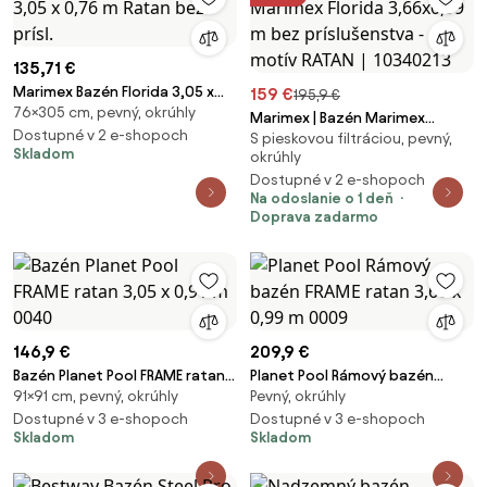
135,71 €
Marimex Bazén Florida 3,05 x
159 €
195,9 €
76×305 cm, pevný, okrúhly
0,76 m Ratan bez prísl.
Marimex | Bazén Marimex
Dostupné v 2 e-shopoch
S pieskovou filtráciou, pevný,
Florida 3,66x0,99 m bez
Skladom
okrúhly
príslušenstva - motív RATAN |
Dostupné v 2 e-shopoch
10340213
Na odoslanie o 1 deň
Doprava zadarmo
146,9 €
209,9 €
Bazén Planet Pool FRAME ratan
Planet Pool Rámový bazén
91×91 cm, pevný, okrúhly
Pevný, okrúhly
3,05 x 0,91 m 0040
FRAME ratan 3,66 x 0,99 m 0009
Dostupné v 3 e-shopoch
Dostupné v 3 e-shopoch
Skladom
Skladom