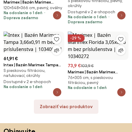
S pieskovou filtráciou, pevný,
Florida 3,66x0,99 m bez
Marimex | Bazén Marimex
okrúhly
príslušenstva - motív RATAN |
120×548×366 cm, pevný, oválny
Orlando Premium DL 3,66 x5, 48
Dostupné v 2 e-shopoch
Na odoslanie o 1 deň
10340213
m bez príslušenstva - motív
Na odoslanie o 1 deň
Doprava zadarmo
GRAPHIT | 10303045
Doprava zadarmo
-29 %
61,91 €
Intex | Bazén Marimex Tampa
73,9 €
103,9 €
S pieskovou filtráciou,
3,66x0,91 m bez príslušenstva |
Marimex | Bazén Marimex
nafukovací, okrúhly
103400411
76×305 cm, s pieskovou
Florida 3,05x0,76 m bez
Dostupné v 2 e-shopoch
filtráciou, pevný
príslušenstva | 10340272
Na odoslanie o 1 deň
Na odoslanie o 1 deň
Zobraziť viac produktov
Preskočiť pätu, prejsť na začiatok stránky
Objavujte,