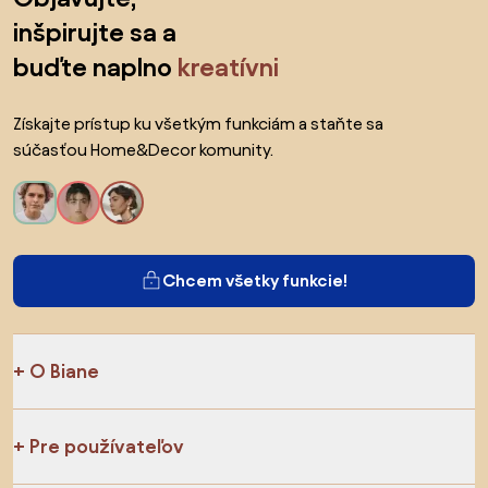
inšpirujte sa a
buďte naplno
kreatívni
Získajte prístup ku všetkým funkciám a staňte sa
súčasťou Home&Decor komunity.
Chcem všetky funkcie!
O Biane
Pre používateľov