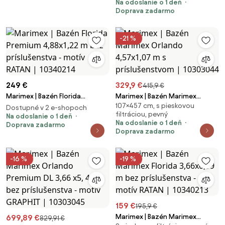
Na odoslanie o 1 deň
Doprava zadarmo
-21 %
249 €
329,9 €
415,9 €
Marimex | Bazén Florida
Marimex | Bazén Marimex
107×457 cm, s pieskovou
Premium 4,88x1,22 m bez
Orlando 4,57x1,07 m s
Dostupné v 2 e-shopoch
filtráciou, pevný
príslušenstva - motív RATAN |
Na odoslanie o 1 deň
príslušenstvom | 10303044
Na odoslanie o 1 deň
Doprava zadarmo
10340214
Doprava zadarmo
-16 %
-19 %
159 €
195,9 €
Marimex | Bazén Marimex
699,89 €
829,91 €