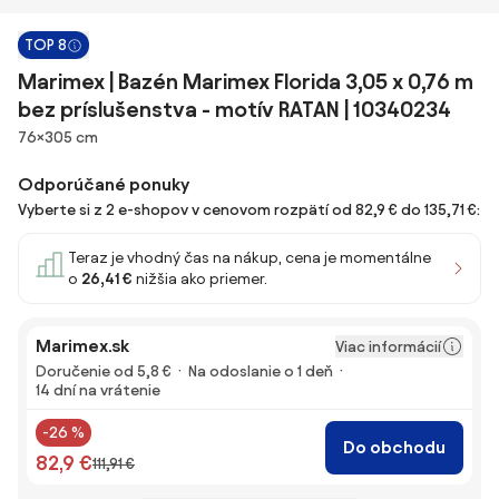
TOP 8
Marimex | Bazén Marimex Florida 3,05 x 0,76 m
bez príslušenstva - motív RATAN | 10340234
Rozmery
76×305 cm
Odporúčané ponuky
Vyberte si z 2 e-shopov v cenovom rozpätí od 82,9 € do 135,71 €:
Teraz je vhodný čas na nákup, cena je momentálne
o
26,41 €
nižšia ako priemer.
Marimex.sk
Viac informácií
Doručenie od 5,8 €
Na odoslanie o 1 deň
14 dní na vrátenie
-26 %
Do obchodu
82,9 €
111,91 €