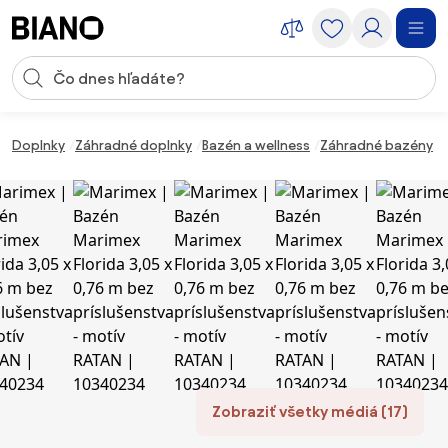
Preskočiť navigáciu, prejsť na obsah
Vstup pre vyhľadávanie
Preskočiť obsah, prejsť na pätu
Doplnky
Záhradné doplnky
Bazén a wellness
Záhradné bazény
Zobraziť všetky médiá (17)