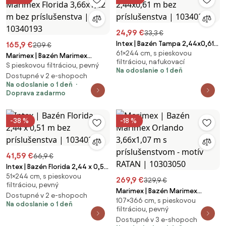
24,99 €
33,3 €
Intex | Bazén Tampa 2,44x0,61
165,9 €
209 €
61×244 cm, s pieskovou
m bez príslušenstva | 10340262
Marimex | Bazén Marimex
filtráciou, nafukovací
S pieskovou filtráciou, pevný
Florida 3,66x1,22 m bez
Na odoslanie o 1 deň
príslušenstva | 10340193
Dostupné v 2 e-shopoch
Na odoslanie o 1 deň
Doprava zadarmo
-38 %
-18 %
41,59 €
66,9 €
Intex | Bazén Florida 2,44 x 0,51
51×244 cm, s pieskovou
m bez príslušenstva | 10340283
269,9 €
329,9 €
filtráciou, pevný
Marimex | Bazén Marimex
Dostupné v 2 e-shopoch
107×366 cm, s pieskovou
Orlando 3,66x1,07 m s
Na odoslanie o 1 deň
filtráciou, pevný
príslušenstvom - motív RATAN |
Dostupné v 3 e-shopoch
10303050