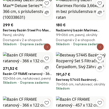
299 €
180 €
Bestway Bazén Steel Pro Max™
Nadzemný bazén Marimex
Pevný, okrúhly
99×366 cm, pevný, okrúhly
Deluxe Series™, Ø 366 cm, s
Florida 3,66x0,99 m bez
Dostupné v 2 e-shopoch
príslušenstvom (100338631)
príslušenstva motív ratan
Dostupné v 2 e-shopoch
Skladom
Doprava zadarmo
Skladom
Doprava zadarmo
271,52 €
Bazén CF FRAME ratanový - 366
191,67 €
132×366 cm, nafukovací, pevný
x 132 cm
Bestway 57445 Bazénový
Skladom
Doprava zadarmo
76×366 cm, nafukovací, okrúhly
Rozperný Set S Filtračným
Skladom
Čerpadlom, Sivý Záhradný