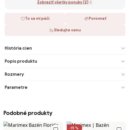
Zobraziť všetky ponuky (2)
To sa mi páči
Porovnať
Sledujte cenu
História cien
Popis produktu
Rozmery
Parametre
Podobné produkty
-19 %