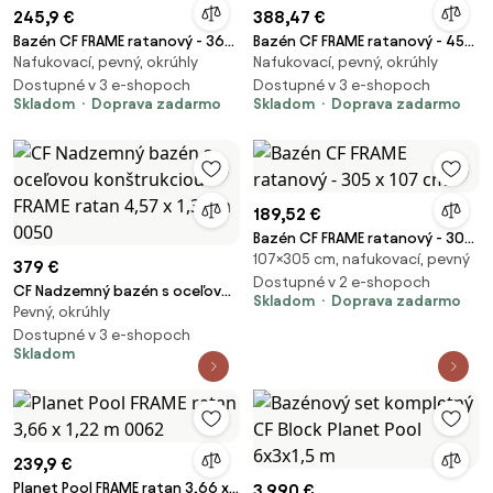
245,9 €
388,47 €
Bazén CF FRAME ratanový - 366
Bazén CF FRAME ratanový - 457
Nafukovací, pevný, okrúhly
Nafukovací, pevný, okrúhly
x 122 cm
x 132 cm
Dostupné v 3 e-shopoch
Dostupné v 3 e-shopoch
Skladom
Doprava zadarmo
Skladom
Doprava zadarmo
189,52 €
Bazén CF FRAME ratanový - 305
107×305 cm, nafukovací, pevný
x 107 cm
379 €
Dostupné v 2 e-shopoch
CF Nadzemný bazén s oceľovou
Skladom
Doprava zadarmo
Pevný, okrúhly
konštrukciou FRAME ratan 4,57
x 1,32 m 0050
Dostupné v 3 e-shopoch
Skladom
239,9 €
Planet Pool FRAME ratan 3,66 x
3 990 €