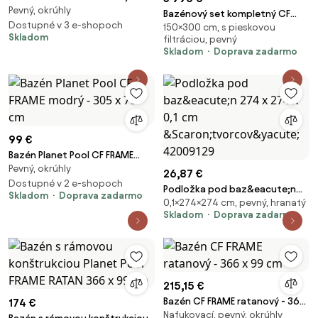
Pevný, okrúhly
1,22 m 0062
Bazénový set kompletný CF
Dostupné v 3 e-shopoch
150×300 cm, s pieskovou
Block Planet Pool 6x3x1,5 m
Skladom
filtráciou, pevný
Skladom
Doprava zadarmo
99 €
Bazén Planet Pool CF FRAME
Pevný, okrúhly
modrý - 305 x 76 cm
26,87 €
Dostupné v 2 e-shopoch
Podložka pod baz&eacute;n
Skladom
Doprava zadarmo
0,1×274×274 cm, pevný, hranatý
274 x 274 x 0,1 cm
Skladom
Doprava zadarmo
&Scaron;tvorcov&yacute;
42009129
215,15 €
Bazén CF FRAME ratanový - 366
174 €
Nafukovací, pevný, okrúhly
x 99 cm