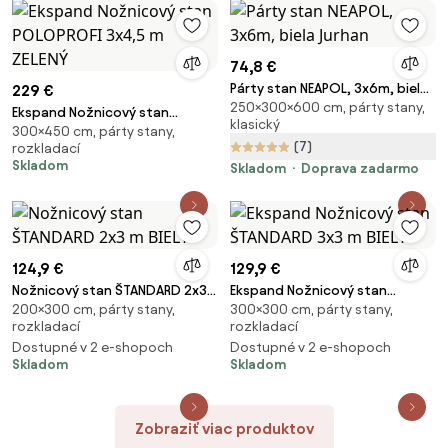
74,8 €
Párty stan NEAPOL, 3x6m, biela
229 €
250×300×600 cm, párty stany,
Jurhan
Ekspand Nožnicový stan
klasický
300×450 cm, párty stany,
POLOPROFI 3x4,5 m ZELENÝ
(7)
rozkladací
Skladom
Skladom
Doprava zadarmo
124,9 €
129,9 €
Nožnicový stan ŠTANDARD 2x3
Ekspand Nožnicový stan
200×300 cm, párty stany,
300×300 cm, párty stany,
m BIELY
ŠTANDARD 3x3 m BIELY
rozkladací
rozkladací
Dostupné v 2 e-shopoch
Dostupné v 2 e-shopoch
Skladom
Skladom
Zobraziť viac produktov