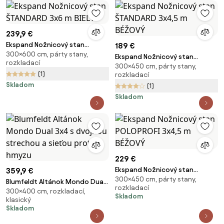
239,9 €
Ekspand Nožnicový stan
189 €
300×600 cm, párty stany,
ŠTANDARD 3x6 m BIELY
Ekspand Nožnicový stan
rozkladací
300×450 cm, párty stany,
ŠTANDARD 3x4,5 m BÉŽOVÝ
(1)
rozkladací
Skladom
(1)
Skladom
229 €
Ekspand Nožnicový stan
359,9 €
300×450 cm, párty stany,
POLOPROFI 3x4,5 m BÉŽOVÝ
Blumfeldt Altánok Mondo Dual
rozkladací
300×400 cm, rozkladací,
3x4 s dvojitou strechou a
Skladom
klasický
sieťou proti hmyzu
Skladom