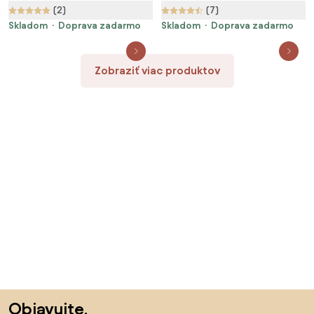
(2)
(7)
Skladom
Doprava zadarmo
Skladom
Doprava zadarmo
Zobraziť viac produktov
Preskočiť pätu, prejsť na začiatok stránky
Objavujte,