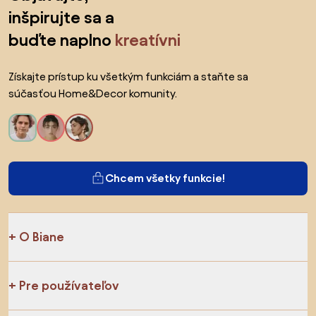
inšpirujte sa a
buďte naplno
kreatívni
Získajte prístup ku všetkým funkciám a staňte sa
súčasťou Home&Decor komunity.
Chcem všetky funkcie!
O Biane
Pre používateľov