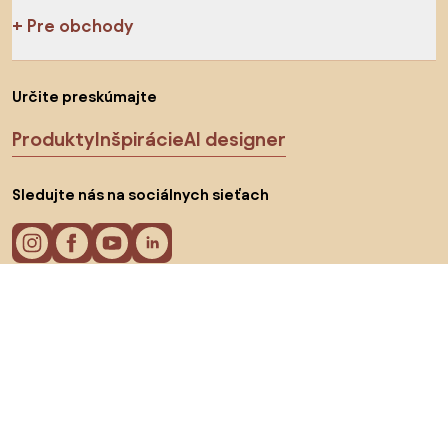
Pre obchody
Určite preskúmajte
Produkty
Inšpirácie
AI designer
Sledujte nás na sociálnych sieťach
Cookies
Zásady ochrany osobných údajov
Podmienky používania
Vyberte krajinu
© 2026 Biano s.r.o.