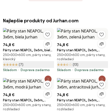
Najlepšie produkty od Jurhan.com
74,8 €
74,8 €
Párty stan NEAPOL, 3x6m, biela
Párty stan NEAPOL, 3x6m,
250×300×600 cm, párty stany,
250×300×600 cm, párty stany,
Jurhan
zelená Jurhan
klasický
rozkladací
(7)
(13)
Skladom
Doprava zadarmo
Skladom
Doprava zadarmo
74,8 €
74,8 €
Párty stan NEAPOL, 3x6m,
Párty stan NEAPOL, 3x6m,
250×300×600 cm, párty stany,
250×300×600 cm, párty stany,
modrá Jurhan
antracitová Jurhan
rozkladací
rozkladací