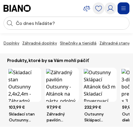
Preskočiť navigáciu, prejsť na obsah
Vstup pre vyhľadávanie
Preskočiť obsah, prejsť na pätu
Doplnky
Záhradné doplnky
Slnečníky a tienidlá
Záhradné stany a
Produkty, ktoré by sa Vám mohli páčiť
103,99 €
97,99 €
232,99 €
59,99
Skladací stan
Záhradný
Outsunny
Outs
Outsunny
pavilón
Sklápací
dieln
2,4x2,4m -
Outsunny -
Altánok 6x3 m
panel
Záhradný
Altánok na
Skladací
altán