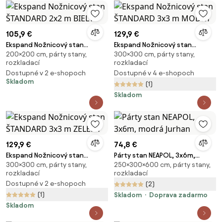
105,9 €
129,9 €
Ekspand Nožnicový stan
Ekspand Nožnicový stan
200×200 cm, párty stany,
300×300 cm, párty stany,
ŠTANDARD 2x2 m BIELY
ŠTANDARD 3x3 m MODRÝ
rozkladací
rozkladací
Dostupné v 2 e-shopoch
Dostupné v 4 e-shopoch
Skladom
(1)
Skladom
129,9 €
74,8 €
Ekspand Nožnicový stan
Párty stan NEAPOL, 3x6m,
300×300 cm, párty stany,
250×300×600 cm, párty stany,
ŠTANDARD 3x3 m ZELENÝ
modrá Jurhan
rozkladací
rozkladací
Dostupné v 2 e-shopoch
(2)
(1)
Skladom
Doprava zadarmo
Skladom