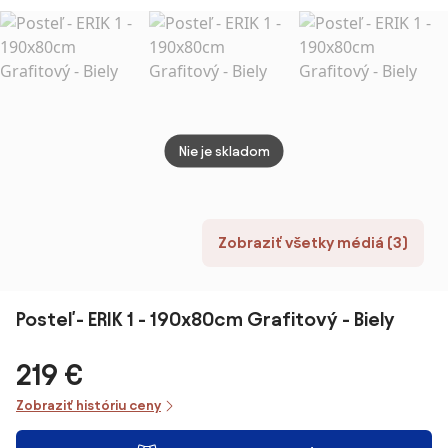
prístelkou a
roštom,
šuplíky -
Matrac: Bez
200x90 cm -
matraca
BIELA
Nie je skladom
Zobraziť všetky médiá (3)
Posteľ - ERIK 1 - 190x80cm Grafitový - Biely
219 €
Zobraziť históriu ceny