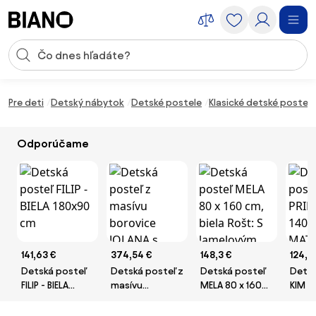
Preskočiť navigáciu, prejsť na obsah
Vstup pre vyhľadávanie
Preskočiť obsah, prejsť na pätu
Pre deti
Detský nábytok
Detské postele
Klasické detské postele
Odporúčame
141,63 €
374,54 €
148,3 €
124,9
Detská posteľ
Detská posteľ z
Detská posteľ
Detsk
FILIP - BIELA
masívu
MELA 80 x 160
KIM -
180x90 cm
borovice
cm, biela Rošt:
140x7
JOLANA s
S lamelovým
MATR