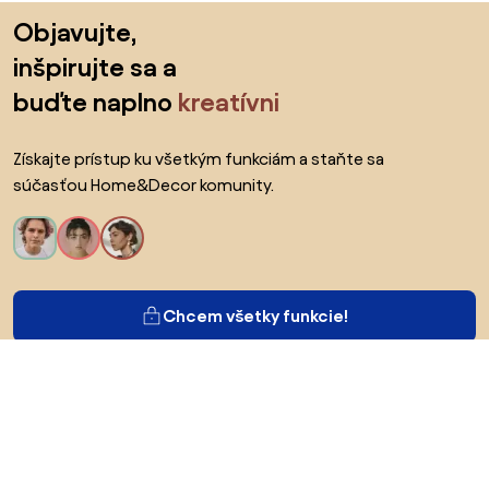
Preskočiť pätu, prejsť na začiatok stránky
Objavujte,
inšpirujte sa a
buďte naplno
kreatívni
Získajte prístup ku všetkým funkciám a staňte sa
súčasťou Home&Decor komunity.
Chcem všetky funkcie!
O Biane
Pre používateľov