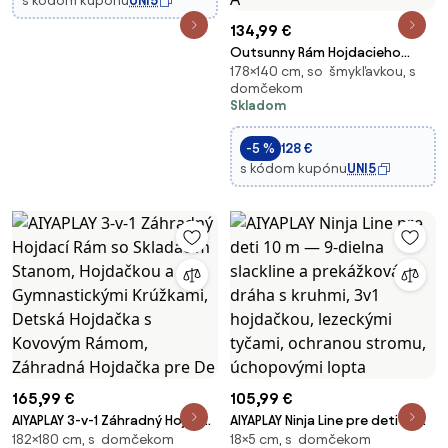
s kódom kupónu
UNI5
134,99 €
Outsunny Rám Hojdacieho
178×140 cm, so šmykľavkou, s
Zariadenia vonkajší set s 2
domčekom
hojdačkami, hojdačka pre deti
Skladom
s kovovým rámom, nastaviteľná
záhradná hojdačka pre deti,
-5 %
128 €
zelená | A
s kódom kupónu
UNI5
165,99 €
105,99 €
AIYAPLAY 3-v-1 Záhradný Hojdací
AIYAPLAY Ninja Line pre deti 10 m
182×180 cm, s domčekom
18×5 cm, s domčekom
Rám so Skladacím Stanom,
— 9-dielna slackline a