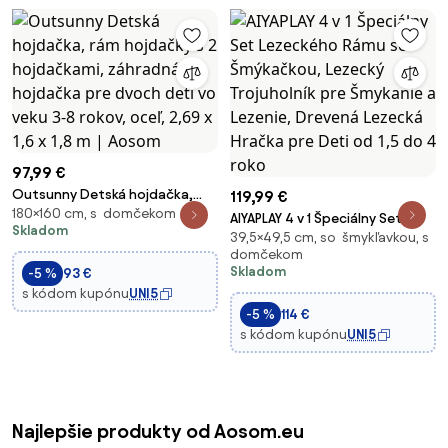
97,99 €
Outsunny Detská hojdačka,
119,99 €
180×160 cm, s domčekom
rám hojdačky s 2 hojdačkami,
AIYAPLAY 4 v 1 Špeciálny Set
Skladom
záhradná hojdačka pre dvoch
39,5×49,5 cm, so šmykľavkou, s
Lezeckého Rámu so Šmýkačkou,
detí vo veku 3-8 rokov, oceľ,
domčekom
Lezecký Trojuholník pre
Skladom
-5 %
93 €
2,69 x 1,6 x 1,8 m | Aosom
Šmykanie a Lezenie, Drevená
s kódom kupónu
UNI5
Lezecká Hračka pre Deti od 1,5
-5 %
114 €
do 4 roko
s kódom kupónu
UNI5
Najlepšie produkty od Aosom.eu