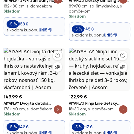
AIYAPLAY 3-v-1 Záhradný Hojdací
AIYAPLAY Detský climbing 3-v-1
182×180 cm, s domčekom
89×70 cm, so šmykľavkou, s
Rám so Skladacím Stanom,
Skladací lezecký rám pre deti
Skladom
domčekom
Hojdačkou a Gymnastickými
vo veku 18-48 mesiacov s
Skladom
Krúžkami, Detská Hojdačka s
šmýkačkou alebo lezeckou
-5 %
158 €
Kovovým Rámom, Záhradná
rampou 175x70x89 cm
-5 %
145 €
s kódom kupónu
UNI5
Hojdačka pre De
Viacfarebný | Aosom
s kódom kupónu
UNI5
149,99 €
122,99 €
AIYAPLAY Dvojitá detská
AIYAPLAY Ninja Line detský
178×160 cm, s domčekom
18×30 cm, s domčekom
hojdačka – vonkajšie ihrisko s
slackline set 10 m — kruhy,
Skladom
Skladom
nastaviteľnými lanami, kovový
hojdačka, rebrík a lezecká sieť
rám, 3–8 rokov, nosnosť 150 kg,
— vonkajšie ihrisko pre deti 3–
-5 %
142 €
-5 %
117 €
viacfarebná | Aosom
6 rokov, červené | Aosom
s kódom kupónu
UNI5
s kódom kupónu
UNI5