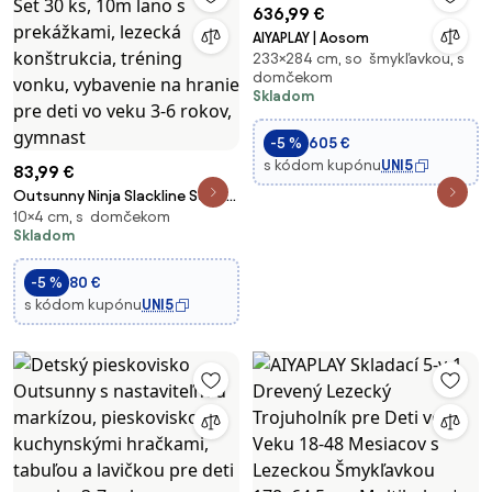
636,99 €
AIYAPLAY | Aosom
233×284 cm, so šmykľavkou, s
domčekom
Skladom
-5 %
605 €
s kódom kupónu
UNI5
83,99 €
Outsunny Ninja Slackline Set 30
10×4 cm, s domčekom
ks, 10m lano s prekážkami,
Skladom
lezecká konštrukcia, tréning
vonku, vybavenie na hranie pre
-5 %
80 €
deti vo veku 3-6 rokov,
s kódom kupónu
UNI5
gymnast