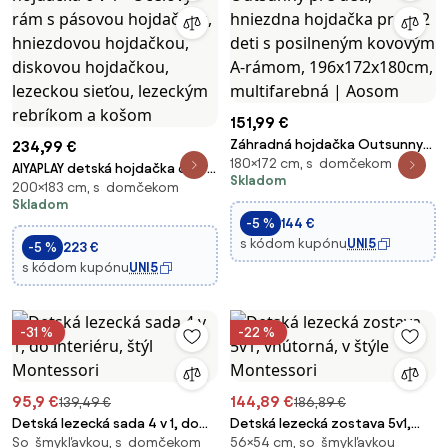
151,99 €
Záhradná hojdačka Outsunny
234,99 €
180×172 cm, s domčekom
pre deti, hniezdna hojdačka
AIYAPLAY detská hojdačka 6 v 1 -
Skladom
pre 1-2 deti s posilneným
200×183 cm, s domčekom
Oceľový rám s pásovou
Skladom
kovovým A-rámom,
hojdačkou, hniezdovou
-5 %
144 €
196x172x180cm, multifarebná |
hojdačkou, diskovou
s kódom kupónu
UNI5
Aosom
-5 %
223 €
hojdačkou, lezeckou sieťou,
s kódom kupónu
UNI5
lezeckým rebríkom a košom
-31 %
-22 %
95,9 €
144,89 €
139,49 €
186,89 €
Detská lezecká sada 4 v 1, do
Detská lezecká zostava 5v1,
So šmykľavkou, s domčekom
56×54 cm, so šmykľavkou
interiéru, štýl Montessori
vnútorná, v štýle Montessori