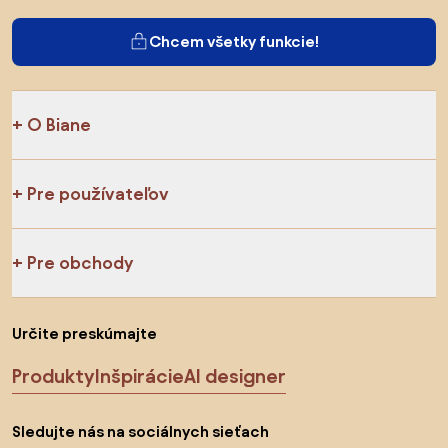
Chcem všetky funkcie!
O Biane
Pre používateľov
Pre obchody
Určite preskúmajte
Produkty
Inšpirácie
AI designer
Sledujte nás na sociálnych sieťach