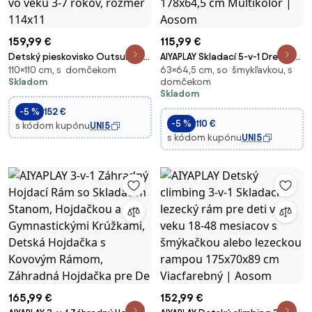
159,99 €
115,99 €
Detský pieskovisko Outsunny s
AIYAPLAY Skladací 5-v-1 Drevený
110×110 cm, s domčekom
63×64,5 cm, so šmykľavkou, s
nastaviteľnou markízou,
Lezecký Trojuholník pre Deti vo
Skladom
domčekom
pieskovisko s kuchynskými
Veku 18-48 Mesiacov s
Skladom
hračkami, tabuľou a lavičkou
Lezeckou Šmykľavkou 178x64,5
-5 %
152 €
pre deti vo veku 3-7 rokov,
cm Multikolor | Aosom
-5 %
110 €
s kódom kupónu
UNI5
rozmer 114x11
s kódom kupónu
UNI5
165,99 €
152,99 €