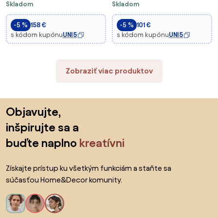
Skladom
Skladom
Hojdačkou a Gymnastickými
prekážková dráha s kruhmi, 3v1
Krúžkami, Detská Hojdačka s
hojdačkou, lezeckými tyčami,
-5 %
158 €
-5 %
101 €
Kovovým Rámom, Záhradná
ochranou stromu, úchopovými
s kódom kupónu
UNI5
s kódom kupónu
UNI5
Hojdačka pre De
lopta
Zobraziť viac produktov
Preskočiť pätu, prejsť na začiatok stránky
Objavujte,
inšpirujte sa a
buďte naplno
kreatívni
Získajte prístup ku všetkým funkciám a staňte sa
súčasťou Home&Decor komunity.