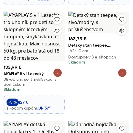
163,79 €
Detský stan teepee,
162×110 cm
sivo/modrý, s príslušenstvom
Dostupné v 3 e-shopoch
Skladom
133,99 €
AIYAPLAY 5 v 1 Lezecký
38×66 cm, so šmykľavkou, s
trojuholník pre deti so
domčekom
sklopným lezeckým rampom,
Skladom
šmykľavkou a hojdačkou, Max.
nosnosť 50 kg, pre batoľatá od
-5 %
127 €
18 do 48 mesiacov
s kódom kupónu
UNI5