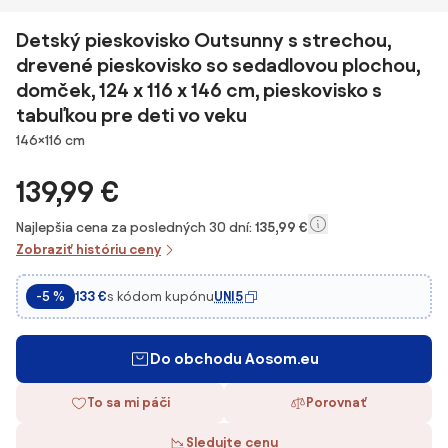
Detský pieskovisko Outsunny s strechou,
drevené pieskovisko so sedadlovou plochou,
domček, 124 x 116 x 146 cm, pieskovisko s
tabuľkou pre deti vo veku
Rozmery
146×116 cm
139,99 €
Najlepšia cena za posledných 30 dní:
135,99 €
Zobraziť históriu ceny
s kódom kupónu
UNI5
-5 %
133 €
Do obchodu Aosom.eu
To sa mi páči
Porovnať
Sledujte cenu