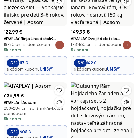
122,99 €
149,99 €
AIYAPLAY Ninja Line detský
AIYAPLAY Dvojitá detská
18×30 cm, s domčekom
178×160 cm, s domčekom
slackline set 10 m — kruhy,
hojdačka – vonkajšie ihrisko s
Skladom
Skladom
hojdačka, rebrík a lezecká sieť
nastaviteľnými lanami, kovový
— vonkajšie ihrisko pre deti 3–
rám, 3–8 rokov, nosnosť 150 kg,
-5 %
117 €
-5 %
142 €
6 rokov, červené | Aosom
viacfarebná | Aosom
s kódom kupónu
UNI5
s kódom kupónu
UNI5
636,99 €
AIYAPLAY | Aosom
233×284 cm, so šmykľavkou, s
domčekom
Skladom
-5 %
605 €