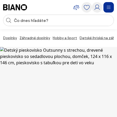
Preskočiť navigáciu, prejsť na obsah
Vstup pre vyhľadávanie
Preskočiť obsah, prejsť na pätu
Doplnky
Záhradné doplnky
Hobby a šport
Detské ihriská na záh