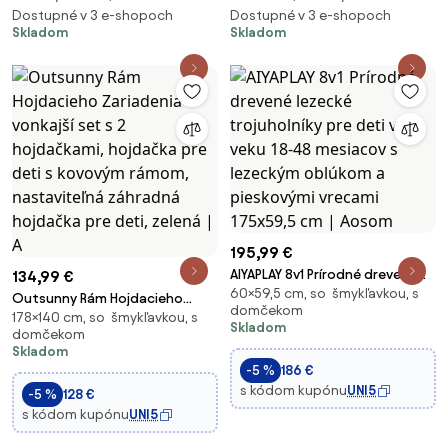
Dostupné v 3 e-shopoch
Dostupné v 3 e-shopoch
Skladom
Skladom
195,99 €
AIYAPLAY 8v1 Prírodné drevené
134,99 €
60×59,5 cm, so šmykľavkou, s
lezecké trojuholníky pre deti vo
Outsunny Rám Hojdacieho
domčekom
veku 18-48 mesiacov s
178×140 cm, so šmykľavkou, s
Zariadenia vonkajší set s 2
Skladom
domčekom
lezeckým oblúkom a pieskovými
hojdačkami, hojdačka pre deti
Skladom
vrecami 175x59,5 cm | Aosom
s kovovým rámom, nastaviteľná
-5 %
186 €
záhradná hojdačka pre deti,
s kódom kupónu
UNI5
-5 %
128 €
zelená | A
s kódom kupónu
UNI5