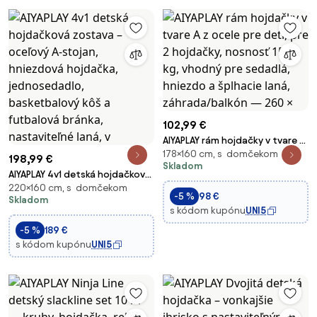
102,99 €
AIYAPLAY rám hojdačky v tvare A
178×160 cm, s domčekom
z ocele pre deti, pre 2
198,99 €
Skladom
hojdačky, nosnosť 150 kg,
AIYAPLAY 4v1 detská hojdačková
vhodný pre sedadlá, hniezdo a
220×160 cm, s domčekom
zostava – oceľový A-stojan,
-5 %
98 €
šplhacie laná, záhrada/balkón
Skladom
hniezdová hojdačka,
s kódom kupónu
UNI5
— 260 ×
jednosedadlo, basketbalový
-5 %
189 €
kôš a futbalová bránka,
s kódom kupónu
UNI5
nastaviteľné laná, v