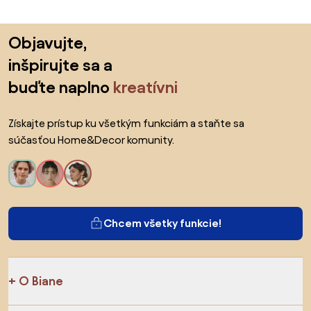
Preskočiť pätu, prejsť na začiatok stránky
Objavujte,
inšpirujte sa a
buďte naplno
kreatívni
Získajte prístup ku všetkým funkciám a staňte sa
súčasťou Home&Decor komunity.
Chcem všetky funkcie!
O Biane