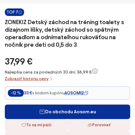
TOP 7
ZONEKIZ Detský záchod na tréning toalety s
dizajnom líšky, detský záchod so spätným
operadlom a odnímateľnou rukoväťou na
nočník pre deti od 0,5 do 3
37,99 €
Najlepšia cena za posledných 30 dní:
36,99 €
Zobraziť históriu ceny
s kódom kupónu
AOSOM12
-12 %
33 €
Do obchodu Aosom.eu
To sa mi páči
Porovnať