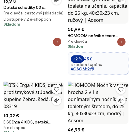
16,9 €
Detské schodíky 03 s
Pre dievča, cestovný (skladacie)
nástavcom na WC ružové
Dostupné v 2 e-shopoch
Skladom
50,99 €
HOMCOM nočník v tvare
Pre dievča
hrocha 2 v 1 s odnímateľným
Skladom
vedrom, toaleta na učenie,
kapacita do 25 kg, 40x30x23
-12 %
45 €
cm, ružový | Aosom
s kódom kupónu
AOSOM12
10,02 €
BISK Erga 4 KIDS, detské
Pre chlapca
protišmykové stúpadlo do
46,99 €