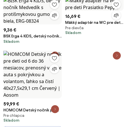
16,69 €
Mäkký adaptér na WC pre deti
Pre dievča
Prasiatko Peppa
9,36 €
Skladom
BISK Erga 4 KIDS, detský nočník
Skladom
Medvedík s protišmykovou
gumou, biela, ERG-08324
59,99 €
HOMCOM Detský nočník pre
Pre chlapca
deti od 6 do 36 mesiacov,
Skladom
prenosný v tvare auta s