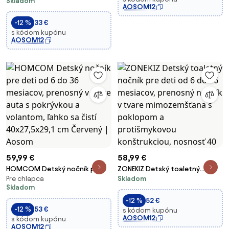
Skladom
detský záchod so spätným
AOSOM12
operadlom a odnímateľnou
-12 %
33 €
rukoväťou na nočník pre deti
s kódom kupónu
od 0,5 do 3
AOSOM12
59,99 €
58,99 €
HOMCOM Detský nočník pre
ZONEKIZ Detský toaletný
Pre chlapca
Skladom
deti od 6 do 36 mesiacov,
nočník pre deti od 6 do 36
Skladom
prenosný v tvare auta s
mesiacov, prenosný nočník v
pokrývkou a volantom, ľahko sa
tvare mimozemšťana s
-12 %
52 €
-12 %
53 €
čistí 40x27,5x29,1 cm Červený |
poklopom a protišmykovou
s kódom kupónu
AOSOM12
s kódom kupónu
Aosom
konštrukciou, nosnosť 40
AOSOM12