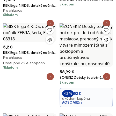
Skladom
Medvedík, biela, ERG-08321
BISK Erga 4 KIDS, detský nočník
Pre chlapca
ZEBRA s protišmykovou gumou,
Skladom
šedá, ERG-08317
5,2 €
BISK Erga 4 KIDS, detský nočník
Pre chlapca
ZEBRA, šedá, ERG-08318
Dostupné v 2 e-shopoch
Skladom
58,99 €
ZONEKIZ Detský toaletný
Skladom
nočník pre deti od 6 do 36
mesiacov, prenosný nočník v
tvare mimozemšťana s
-12 %
52 €
poklopom a protišmykovou
s kódom kupónu
AOSOM12
konštrukciou, nosnosť 40