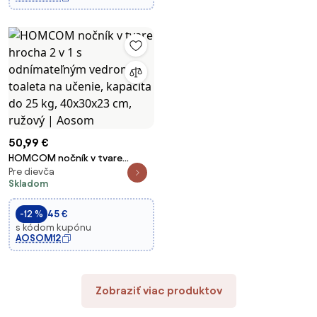
50,99 €
HOMCOM nočník v tvare
Pre dievča
hrocha 2 v 1 s odnímateľným
Skladom
vedrom, toaleta na učenie,
kapacita do 25 kg, 40x30x23
-12 %
45 €
cm, ružový | Aosom
s kódom kupónu
AOSOM12
Zobraziť viac produktov