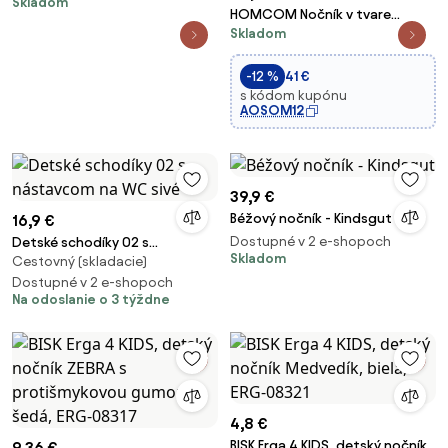
Skladom
kúpeľne Zebra, šedá, ERG-08319
HOMCOM Nočník v tvare
Skladom
hrocha 2 v 1 s odnímateľným
nočníkom a toaletným
štetcom, do 25 kg, 40x30x23
-12 %
41 €
cm, modrý | Aosom
s kódom kupónu
AOSOM12
39,9 €
Béžový nočník - Kindsgut
16,9 €
Dostupné v 2 e-shopoch
Detské schodíky 02 s
Skladom
Cestovný (skladacie)
nástavcom na WC sivé
Dostupné v 2 e-shopoch
Na odoslanie o 3 týždne
4,8 €
BISK Erga 4 KIDS, detský nočník
9,36 €