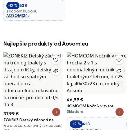
pokrývkou a volantom, ľahko sa
-12 %
53 €
čistí 40x27,5x29,1 cm Červený |
s kódom kupónu
Aosom
AOSOM12
Najlepšie produkty od Aosom.eu
46,99 €
HOMCOM Nočník v tvare
Skladom
hrocha 2 v 1 s odnímateľným
37,99 €
nočníkom a toaletným
ZONEKIZ Detský záchod na
štetcom, do 25 kg, 40x30x23
-12 %
41 €
Pre dievča, cestovný (skladacie)
tréning toalety s dizajnom líšky,
cm, modrý | Aosom
s kódom kupónu