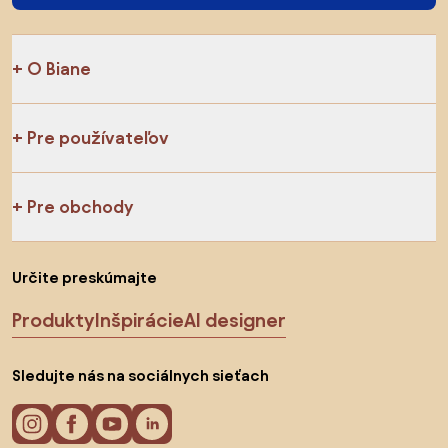
O Biane
Pre používateľov
Pre obchody
Určite preskúmajte
Produkty
Inšpirácie
AI designer
Sledujte nás na sociálnych sieťach