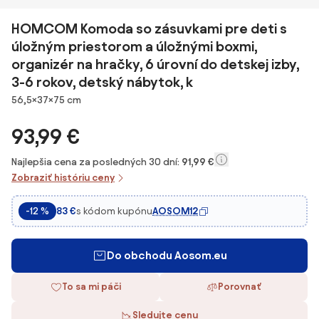
HOMCOM Komoda so zásuvkami pre deti s
úložným priestorom a úložnými boxmi,
organizér na hračky, 6 úrovní do detskej izby,
3-6 rokov, detský nábytok, k
Rozmery
56,5×37×75 cm
93,99 €
Najlepšia cena za posledných 30 dní:
91,99 €
Zobraziť históriu ceny
s kódom kupónu
AOSOM12
-12 %
83 €
Do obchodu Aosom.eu
To sa mi páči
Porovnať
Sledujte cenu