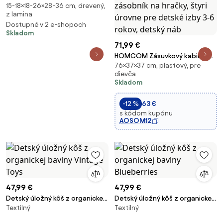
15-18×18-26×28-36 cm, drevený,
STAR
z lamina
Dostupné v 2 e-shopoch
Skladom
71,99 €
HOMCOM Zásuvkový kabinet
76×37×37 cm, plastový, pre
pre deti so skladovacím
dievča
priestorom, organizér hračiek,
Skladom
zásobník na hračky, štyri
úrovne pre detské izby 3-6
-12 %
63 €
rokov, detský náb
s kódom kupónu
AOSOM12
47,99 €
47,99 €
Detský úložný kôš z organickej
Detský úložný kôš z organickej
Textilný
Textilný
bavlny Vintage Toys
bavlny Blueberries