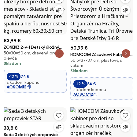
83,99 €
ZONEKIZ 2-v-1 Detský úložný
60,99 €
50×30×60 cm, drevený, pre
box pre deti od 18 mesiacov -
HOMCOM Zásuvkový Nábytok
dievča
Skladací stôl so pomalým
56,5×37×37 cm, plastový, s
pre Deti so Štvorcovým
Skladom
zatváraním pre spálňu a herňu,
vekom
Úložným Priestorom a Hračkami
Skladom
nosnosť 50 kg, rozmery
– Organizér na Hračky, Detská
-12 %
74 €
60x30x50 cm,
Truhlica, Tri Úrovne pre Detské
s kódom kupónu
-12 %
54 €
Izby 3-6 R
AOSOM12
s kódom kupónu
AOSOM12
33,8 €
Sada 3 detských prepraviek