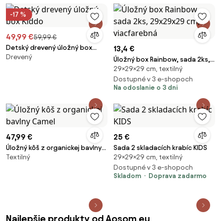
-17 %
49,99 €
59,99 €
Detský drevený úložný box
13,4 €
Drevený
Kiddo
Úložný box Rainbow, sada 2ks,
29×29×29 cm, textilný
29x29x29 cm, viacfarebná
Dostupné v 3 e-shopoch
Na odoslanie o 3 dni
47,99 €
25 €
Úložný kôš z organickej bavlny
Sada 2 skladacích krabíc KIDS
Textilný
29×29×29 cm, textilný
Camel
Dostupné v 3 e-shopoch
Skladom
Doprava zadarmo
Najlepšie produkty od Aosom.eu