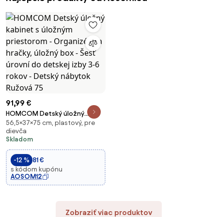
91,99 €
HOMCOM Detský úložný
56,5×37×75 cm, plastový, pre
kabinet s úložným priestorom -
dievča
Organizér na hračky, úložný
Skladom
box - Šesť úrovní do detskej
izby 3-6 rokov - Detský
-12 %
81 €
nábytok Ružová 75
s kódom kupónu
AOSOM12
Zobraziť viac produktov