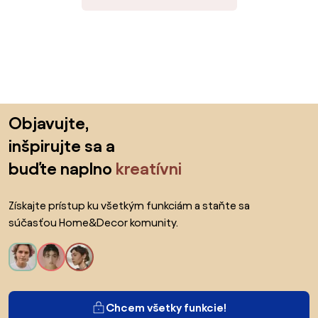
Preskočiť pätu, prejsť na začiatok stránky
Objavujte,
inšpirujte sa a
buďte naplno
kreatívni
Získajte prístup ku všetkým funkciám a staňte sa
súčasťou Home&Decor komunity.
Chcem všetky funkcie!