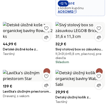
-12 %
61 €
Ružová a Biela | Aosom
s kódom kupónu
AOSOM12
44,99 €
32,9 €
Detské úložné koše z
Sivý stolový box so zásuvkou
Textilný
11,3×31,6×15,8 cm, plastový, pre
organickej bavlny Rowan, 2 ks
LEGO® Brick, 31,6 x 11,3 cm
dievča
Skladom
139 €
Lavička's úložným priestorom
29,99 €
Drevený, s vekom
Star
Detský úložný košík z
Textilný
organickej bavlny Wabi-Sabi