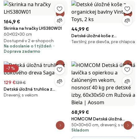
164,9 €
Skrinka na hračky LHS380W01
44,99 €
60×102×30 cm
Detské úložné koše z
Dostupné v 2 e-shopoch
Textilný, pre dievča, pre chlapca
organickej bavlny Vintage Toys,
Na odoslanie o 1 týždeň
2 ks
Doprava zadarmo
-7 %
129 €
139 €
Detská úložná truhlica z
Drevený, s vekom
bukového dreva Saga
68,99 €
HOMCOM Detská úložná
50×30×60 cm, drevený, s vekom
lavička s opierkou a čalúneným
Skladom
vekom, nosnosť 40 kg pre
detské izby, 60x30x50 cm