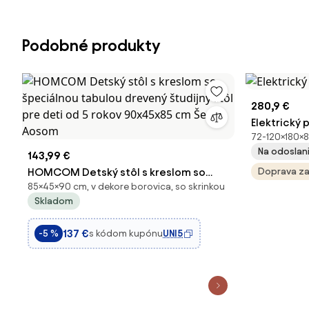
Podobné produkty
280,9 €
Elektrický
72-120×180×8
Na odoslani
143,99 €
HOMCOM Detský stôl s kreslom so
Doprava z
85×45×90 cm, v dekore borovica, so skrinkou
špeciálnou tabulou drevený študijný
Skladom
stôl pre deti od 5 rokov 90x45x85 cm
Šedý | Aosom
137 €
s kódom kupónu
UNI5
-5 %