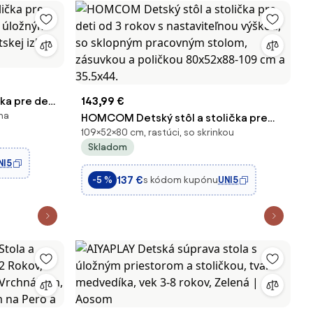
čka pre deti
143,99 €
na
ožným
HOMCOM Detský stôl a stolička pre
109×52×80 cm, rastúci, so skrinkou
skej izby |
deti od 3 rokov s nastaviteľnou výškou,
Skladom
so sklopným pracovným stolom,
NI5
zásuvkou a poličkou 80x52x88-109 cm
137 €
s kódom kupónu
UNI5
-5 %
a 35.5x44.