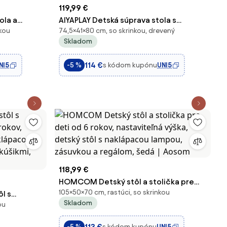
119,99 €
ola a
AIYAPLAY Detská súprava stola s
nkou
74,5×41×80 cm, so skrinkou, drevený
12 Rokov,
úložným priestorom a stoličkou, tvar
Skladom
 Vrchnákom,
medvedíka, vek 3-8 rokov, Zelená |
m na Pero a
Aosom
114 €
NI5
s kódom kupónu
UNI5
-5 %
118,99 €
HOMCOM Detský stôl a stolička pre
105×50×70 cm, rastúci, so skrinkou
l s
deti od 6 rokov, nastaviteľná výška,
Skladom
ou
rokov,
detský stôl s naklápacou lampou,
aklápacou
zásuvkou a regálom, šedá | Aosom
113 €
s kódom kupónu
UNI5
-5 %