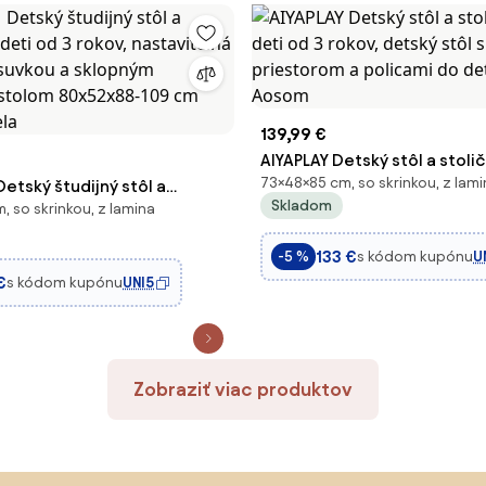
139,99 €
AIYAPLAY Detský stôl a stoli
73×48×85 cm, so skrinkou, z lami
ský študijný stôl a
od 3 rokov, detský stôl s úl
Skladom
, so skrinkou, z lamina
e deti od 3 rokov,
priestorom a policami do det
á výška s 1 zásuvkou a
Aosom
133 €
s kódom kupónu
U
-5 %
pracovným stolom
€
s kódom kupónu
UNI5
09 cm Ružová a Biela
Zobraziť viac produktov