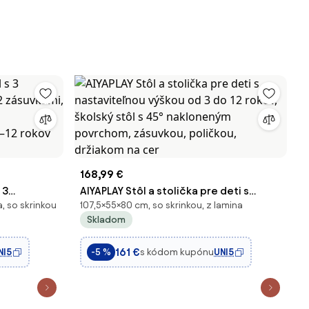
168,99 €
 3
AIYAPLAY Stôl a stolička pre deti s
, so skrinkou
107,5×55×80 cm, so skrinkou, z lamina
2
nastaviteľnou výškou od 3 do 12 rokov,
Skladom
 do izby/na
školský stôl s 45° nakloneným
–12 rokov
povrchom, zásuvkou, poličkou,
161 €
NI5
s kódom kupónu
UNI5
-5 %
držiakom na cer