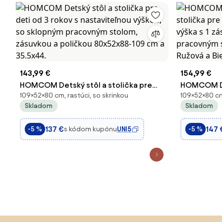
143,99 €
154,99 €
HOMCOM Detský stôl a stolička pre
HOMCOM Det
109×52×80 cm, rastúci, so skrinkou
109×52×80 cm
deti od 3 rokov s nastaviteľnou výškou,
stolička pr
Skladom
Skladom
so sklopným pracovným stolom,
nastaviteľn
zásuvkou a poličkou 80x52x88-109 cm
sklopným 
137 €
147 
s kódom kupónu
UNI5
-5 %
-5 %
a 35.5x44.
80x52x88-1
Preskočiť pätu, prejsť na začiatok stránky