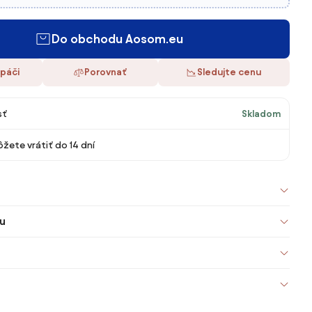
Do obchodu Aosom.eu
 páči
Porovnať
Sledujte cenu
sť
Skladom
žete vrátiť do 14 dní
u