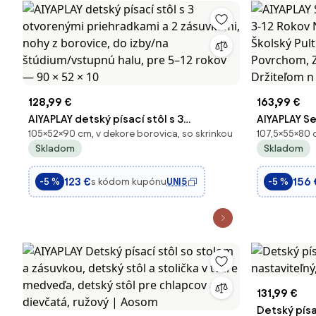
128,99 €
163,99 €
AIYAPLAY detský písací stôl s 3
AIYAPLAY Se
105×52×90 cm, v dekore borovica, so skrinkou
107,5×55×80 c
otvorenými priehradkami a 2
12 Rokov Na
Skladom
Skladom
zásuvkami, nohy z borovice, do izby/na
Pult s 45°
štúdium/vstupnú halu, pre 5–12 rokov
Zásuvkou, P
123 €
156 
s kódom kupónu
UNI5
-5 %
-5 %
— 90 × 52 × 10
131,99 €
Detský písa