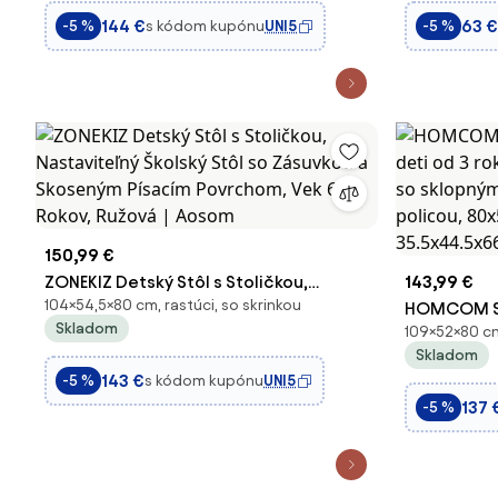
naklápacou doskou, lampou, zásuvkou,
priestorov
144 €
63 €
s kódom kupónu
UNI5
-5 %
-5 %
policou, drž
Aosom
150,99 €
ZONEKIZ Detský Stôl s Stoličkou,
143,99 €
104×54,5×80 cm, rastúci, so skrinkou
Nastaviteľný Školský Stôl so Zásuvkou a
HOMCOM Súp
Skladom
109×52×80 cm
Skoseným Písacím Povrchom, Vek 6-12
deti od 3 r
Skladom
Rokov, Ružová | Aosom
so sklopný
143 €
s kódom kupónu
UNI5
-5 %
policou, 8
137 
-5 %
35.5x44.5x