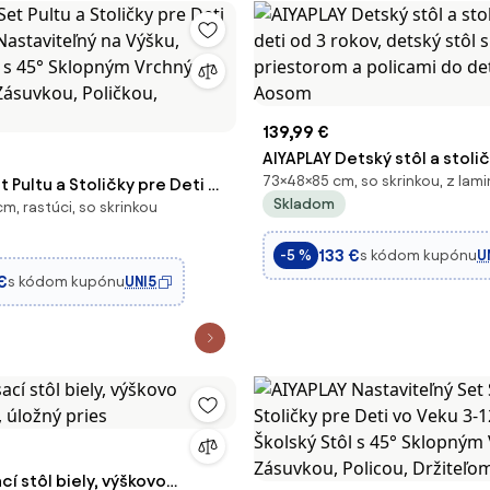
139,99 €
AIYAPLAY Detský stôl a stoli
73×48×85 cm, so skrinkou, z lami
t Pultu a Stoličky pre Deti 3-
od 3 rokov, detský stôl s úl
Skladom
m, rastúci, so skrinkou
staviteľný na Výšku, Školský
priestorom a policami do det
 Sklopným Vrchným Povrchom,
Aosom
133 €
s kódom kupónu
U
-5 %
oličkou, Držiteľom n
€
s kódom kupónu
UNI5
cí stôl biely, výškovo