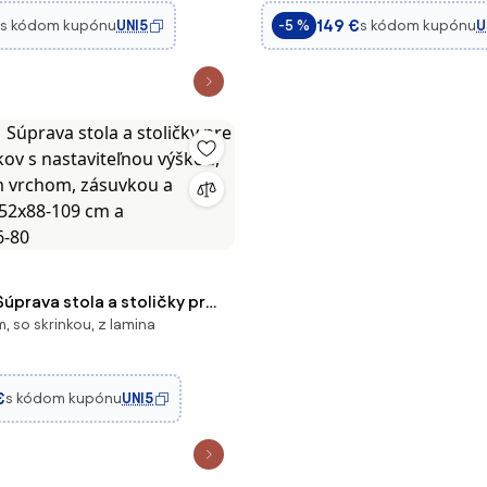
 80x40x75 cm Prírodný |
doskou a polstrovanými van
149 €
s kódom kupónu
UNI5
s kódom kupónu
U
-5 %
oceľ a MDF, m
rava stola a stoličky pre
, so skrinkou, z lamina
okov s nastaviteľnou výškou,
m vrchom, zásuvkou a
0x52x88-109 cm a
€
s kódom kupónu
UNI5
66-80