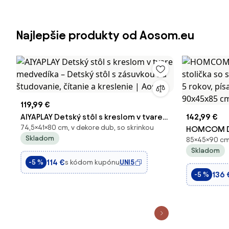
Najlepšie produkty od Aosom.eu
119,99 €
AIYAPLAY Detský stôl s kreslom v tvare
142,99 €
74,5×41×80 cm, v dekore dub, so skrinkou
medvedíka – Detský stôl s zásuvkou na
HOMCOM De
Skladom
85×45×90 cm,
študovanie, čítanie a kreslenie | Aosom
stolička so
Skladom
od 5 rokov,
114 €
s kódom kupónu
UNI5
-5 %
90x45x85 c
136 
-5 %