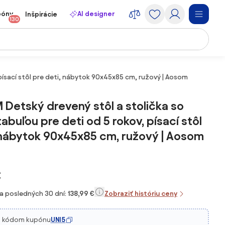
póny
AI designer
Inšpirácie
130
ísací stôl pre deti, nábytok 90x45x85 cm, ružový | Aosom
etský drevený stôl a stolička so
abuľou pre deti od 5 rokov, písací stôl
 nábytok 90x45x85 cm, ružový | Aosom
€
za posledných 30 dní:
138,99 €
Zobraziť históriu ceny
s kódom kupónu
UNI5