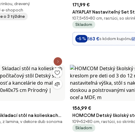
krinkou, drevený
ý, úložný pries
171,99 €
3 e-shopoch
AIYAPLAY Nastaviteľný Set St
ie o 3 týždne
107,5×55×80 cm, rastúci, so skri
Stoličky pre Deti vo Veku 3-
Skladom
Školský Stôl s 45° Sklopným
Zásuvkou, Policou, Držiteľo
163 €
s kódom kupónu
U
-5 %
156,99 €
adací stôl na kolieskach
HOMCOM Detský školský stô
 z lamina, v dekore dub sonoma
109×52×80 cm, rastúci, so skrink
počítačový stôl Detský stôl
kreslom pre deti od 3 do 12 
Skladom
osť a kancelárie do malých
nastaviteľná výška, stôl s n