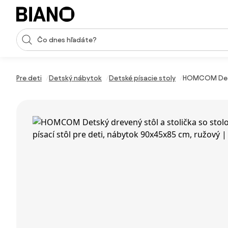
Preskočiť navigáciu, prejsť na obsah
Vstup pre vyhľadávanie
Preskočiť obsah, prejsť na pätu
Pre deti
Detský nábytok
Detské písacie stoly
HOMCOM Detský