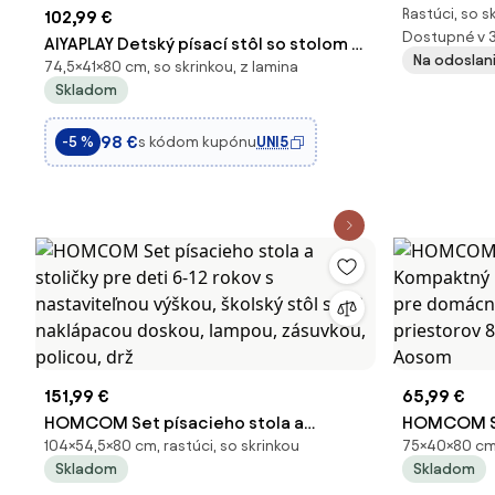
Rastúci, so s
102,99 €
nastaviteľn
Dostupné v 
AIYAPLAY Detský písací stôl so stolom a
Na odoslan
74,5×41×80 cm, so skrinkou, z lamina
zásuvkou, detský stôl a stolička v tvare
Skladom
medveďa, detský stôl pre chlapcov a
dievčatá, ružový | Aosom
98 €
s kódom kupónu
UNI5
-5 %
151,99 €
65,99 €
HOMCOM Set písacieho stola a
HOMCOM Skl
104×54,5×80 cm, rastúci, so skrinkou
75×40×80 cm,
stoličky pre deti 6-12 rokov s
Kompaktný 
Skladom
Skladom
nastaviteľnou výškou, školský stôl s 45°
pre domácn