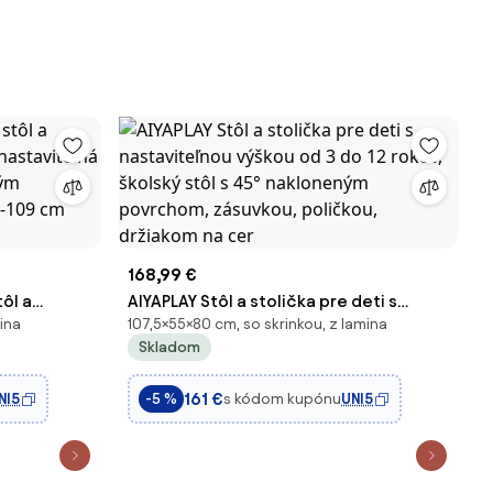
168,99 €
ôl a
AIYAPLAY Stôl a stolička pre deti s
ina
107,5×55×80 cm, so skrinkou, z lamina
nastaviteľnou výškou od 3 do 12 rokov,
Skladom
kou a
školský stôl s 45° nakloneným
m
povrchom, zásuvkou, poličkou,
161 €
NI5
s kódom kupónu
UNI5
-5 %
iela
držiakom na cer