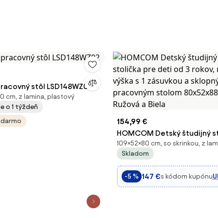
 pracovný stôl LSD148WZ02
0 cm, z lamina, plastový
e o 1 týždeň
adarmo
154,99 €
HOMCOM Detský študijný st
109×52×80 cm, so skrinkou, z lam
stolička pre deti od 3 rokov,
Skladom
nastaviteľná výška s 1 zásuv
sklopným pracovným stolo
147 €
s kódom kupónu
U
-5 %
80x52x88-109 cm Ružová a B