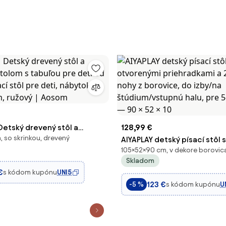
tský drevený stôl a
128,99 €
 so skrinkou, drevený
 stolom s tabuľou pre deti
AIYAPLAY detský písací stôl s
105×52×90 cm, v dekore borovica
 písací stôl pre deti, nábytok
otvorenými priehradkami a 
Skladom
m, ružový | Aosom
zásuvkami, nohy z borovice,
€
s kódom kupónu
UNI5
štúdium/vstupnú halu, pre 5
123 €
s kódom kupónu
U
-5 %
— 90 × 52 × 10