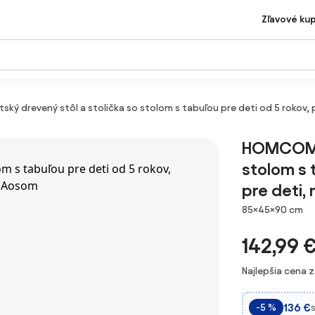
Zľavové ku
 drevený stôl a stolička so stolom s tabuľou pre deti od 5 rokov, p
HOMCOM D
stolom s t
pre deti,
Rozmery
85×45×90 cm
142,99 
Najlepšia cena 
136 €
-5 %