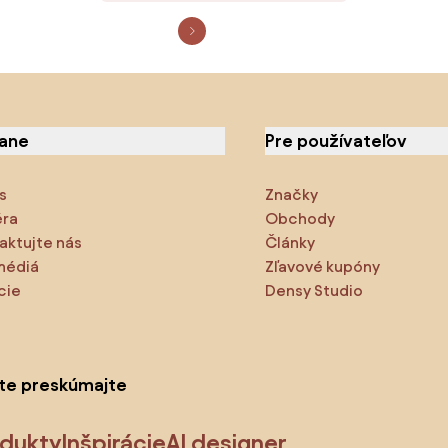
iane
Pre používateľov
s
Značky
éra
Obchody
aktujte nás
Články
médiá
Zľavové kupóny
cie
Densy Studio
ite preskúmajte
odukty
Inšpirácie
AI designer