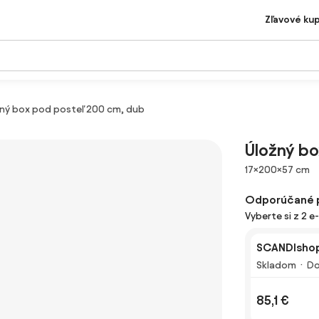
Zľavové ku
ný box pod posteľ 200 cm, dub
Úložný bo
Rozmery
17×200×57 cm
Odporúčané 
Vyberte si z 2 e
SCANDIshop
Skladom
Do
85,1 €