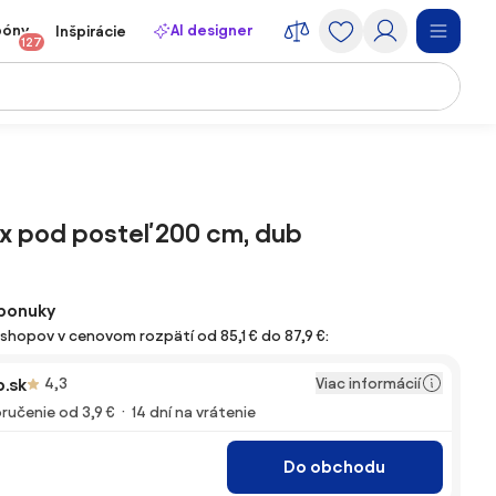
póny
AI designer
Inšpirácie
127
x pod posteľ 200 cm, dub
ponuky
-shopov v cenovom rozpätí od 85,1 € do 87,9 €:
Viac informácií
.sk
4,3
ručenie od 3,9 €
14 dní na vrátenie
Do obchodu