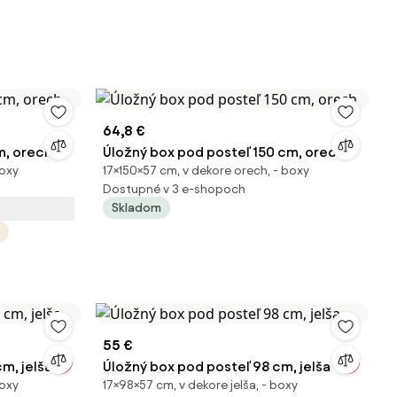
64,8 €
m, orech
Úložný box pod posteľ 150 cm, orech
boxy
17×150×57 cm, v dekore orech, - boxy
Dostupné v 3 e-shopoch
Skladom
55 €
m, jelša
Úložný box pod posteľ 98 cm, jelša
boxy
17×98×57 cm, v dekore jelša, - boxy