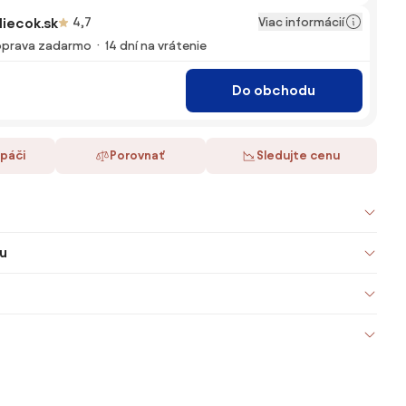
Viac informácií
iecok.sk
4,7
prava zadarmo
14 dní na vrátenie
Do obchodu
 páči
Porovnať
Sledujte cenu
u