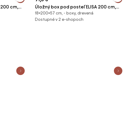
 200 cm,
Úložný box pod posteľ ELISA 200 cm,
18×200×57 cm, - boxy, drevená
dub sonoma
Dostupné v 2 e-shopoch