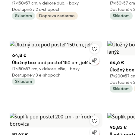
17×150×57 cm, v dekore dub, - boxy
17×150×57 cm
artisan
artisan
Dostupné v 2 e-shopoch
Dostupné v 
Skladom
Doprava zadarmo
Skladom
64,8 €
Úložný box pod posteľ 150 cm, jelša
64,6 €
17×150×57 cm, v dekore jelša, - boxy
Úložný box
Dostupné v 3 e-shopoch
17×200×57 cm
lanýž
Skladom
Dostupné v 
Skladom
95,83 €
91,67 €
Šuplík pod