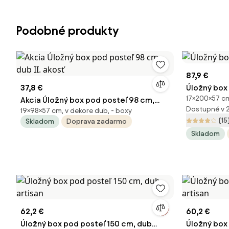
Podobné produkty
87,9 €
37,8 €
Úložný box
17×200×57 cm
Akcia Úložný box pod posteľ 98 cm,
Dostupné v 
19×98×57 cm, v dekore dub, - boxy
dub II. akosť
(15
Skladom
Doprava zadarmo
Skladom
62,2 €
60,2 €
Úložný box pod posteľ 150 cm, dub
Úložný box