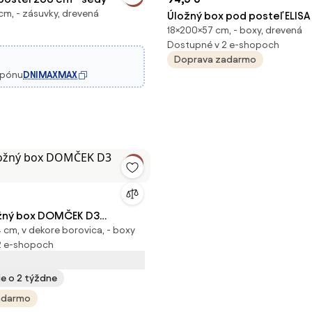
cm, - zásuvky, drevená
Úložný box pod posteľ ELISA
18×200×57 cm, - boxy, drevená
dub sonoma
Dostupné v 2 e-shopoch
Doprava zadarmo
upónu
DNIMAXMAX
ožný box DOMČEK D3
4 cm, v dekore borovica, - boxy
2 e-shopoch
ie o 2 týždne
adarmo