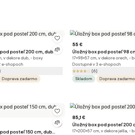
55 €
 pod posteľ 200 cm, dub
Úložný box pod posteľ 98 c
, v dekore dub, - boxy
17×98×57 cm, v dekore orech, - 
2 e-shopoch
Dostupné v 3 e-shopoch
)
(6)
Doprava zadarmo
Skladom
Doprava zadarmo
85,1 €
Úložný box pod posteľ 200 c
17×200×57 cm, v dekore jelša, - 
 pod posteľ 150 cm, dub