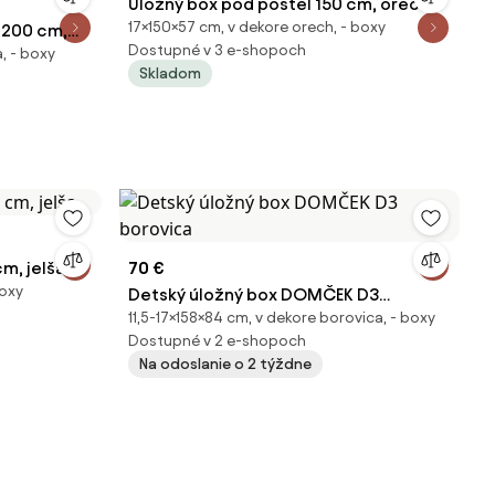
Úložný box pod posteľ 150 cm, orech
17×150×57 cm, v dekore orech, - boxy
 200 cm,
Dostupné v 3 e-shopoch
, - boxy
Skladom
m, jelša
70 €
boxy
Detský úložný box DOMČEK D3
11,5-17×158×84 cm, v dekore borovica, - boxy
borovica
Dostupné v 2 e-shopoch
Na odoslanie o 2 týždne