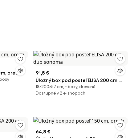
cm, orech
91,5 €
 boxy
Úložný box pod posteľ ELISA 200 cm,
18×200×57 cm, - boxy, drevená
dub sonoma
Dostupné v 2 e-shopoch
64,8 €