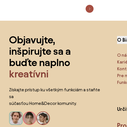
Preskočiť pätu, prejsť na začiatok stránky
Objavujte,
O B
inšpirujte sa a
O ná
buďte naplno
Kari
Kont
kreatívni
Pre 
Funk
Získajte prístup ku všetkým funkciám a staňte
sa
súčasťou Home&Decor komunity.
Urč
Pr