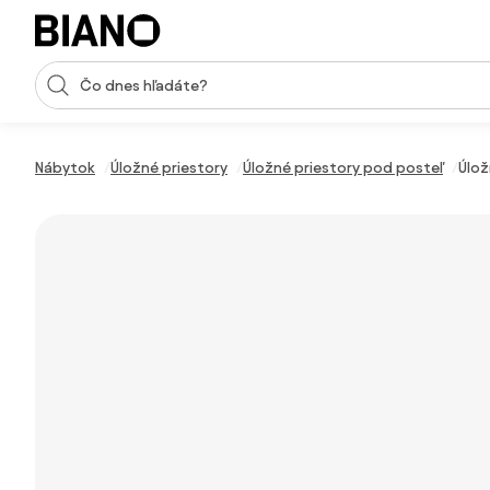
Preskočiť navigáciu, prejsť na obsah
Vstup pre vyhľadávanie
Preskočiť obsah, prejsť na pätu
Nábytok
Úložné priestory
Úložné priestory pod posteľ
Úlož