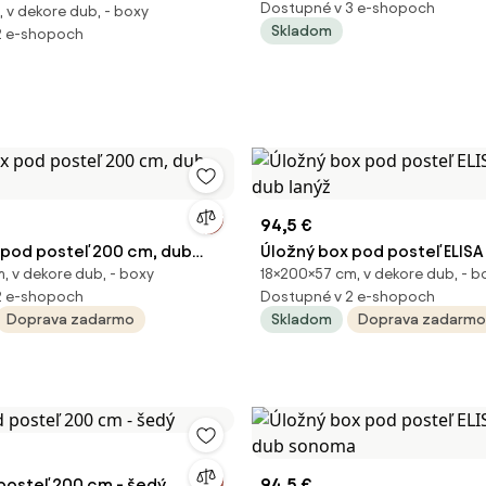
Dostupné v 3 e-shopoch
, v dekore dub, - boxy
Skladom
2 e-shopoch
94,5 €
 pod posteľ 200 cm, dub
Úložný box pod posteľ ELISA
, v dekore dub, - boxy
18×200×57 cm, v dekore dub, - b
dub lanýž
2 e-shopoch
Dostupné v 2 e-shopoch
Doprava zadarmo
Skladom
Doprava zadarmo
 posteľ 200 cm - šedý
94,5 €