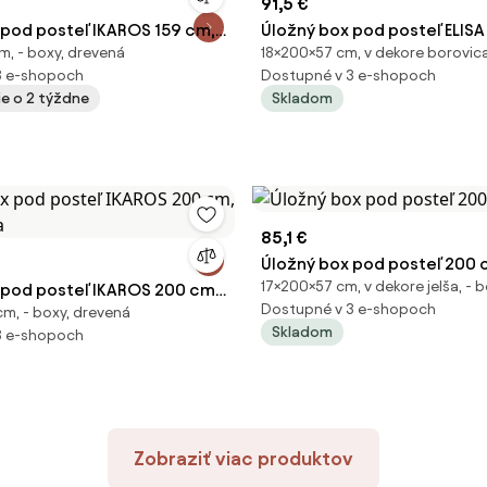
91,5 €
 pod posteľ IKAROS 159 cm,
Úložný box pod posteľ ELISA
m, - boxy, drevená
18×200×57 cm, v dekore borovica
a
biely
3 e-shopoch
Dostupné v 3 e-shopoch
ie o 2 týždne
Skladom
85,1 €
Úložný box pod posteľ 200 c
17×200×57 cm, v dekore jelša, - 
 pod posteľ IKAROS 200 cm,
Dostupné v 3 e-shopoch
cm, - boxy, drevená
a
Skladom
3 e-shopoch
Zobraziť viac produktov