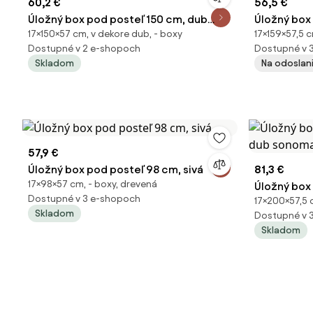
60,2 €
56,5 €
Úložný box pod posteľ 150 cm, dub
Úložný box
17×150×57 cm, v dekore dub, - boxy
17×159×57,5 c
artisan
dub sonom
Dostupné v 2 e-shopoch
Dostupné v 
Skladom
Na odoslan
57,9 €
Úložný box pod posteľ 98 cm, sivá
81,3 €
17×98×57 cm, - boxy, drevená
Úložný box
Dostupné v 3 e-shopoch
17×200×57,5 
dub sonom
Skladom
Dostupné v 
Skladom