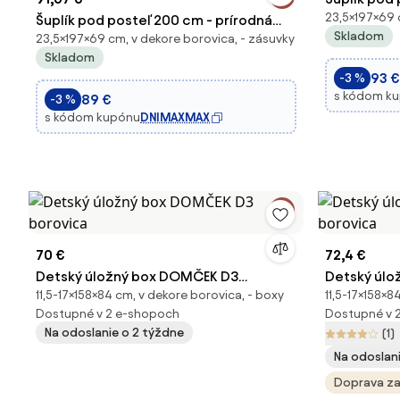
23,5×197×69 
Šuplík pod posteľ 200 cm - prírodná
Skladom
23,5×197×69 cm, v dekore borovica, - zásuvky
borovica
Skladom
93 €
-3 %
s kódom k
89 €
-3 %
s kódom kupónu
DNIMAXMAX
70 €
72,4 €
Detský úložný box DOMČEK D3
Detský úl
11,5-17×158×84 cm, v dekore borovica, - boxy
11,5-17×158×8
borovica
borovica
Dostupné v 2 e-shopoch
Dostupné v 
Na odoslanie o 2 týždne
(1)
Na odoslan
Doprava z