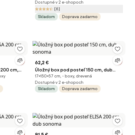
Dostupné v 2 e-shopoch
(6)
Skladom
Doprava zadarmo
62,2 €
 200 cm,
Úložný box pod posteľ 150 cm, dub
oxy
17×150×57 cm, - boxy, drevená
sonoma
Dostupné v 2 e-shopoch
Skladom
Doprava zadarmo
91,5 €