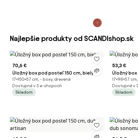
Najlepšie produkty od SCANDIshop.sk
70,6 €
53,3 €
Úložný box pod posteľ 150 cm, biely
Úložný box
17×150×57 cm, - boxy, drevená
17×98×57 cm,
Dostupné v 3 e-shopoch
Dostupné v 
Skladom
Skladom