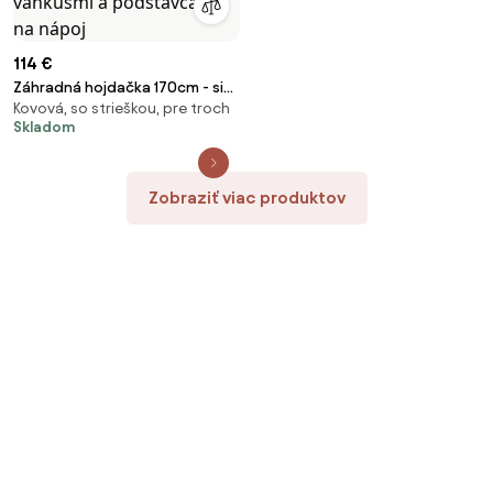
114 €
Záhradná hojdačka 170cm - sivá
Kovová, so strieškou, pre troch
s limetkovými vankúšmi a
Skladom
podstavcami na nápoj
Zobraziť viac produktov