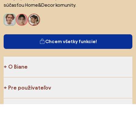
súčasťou Home&Decor komunity.
Chcem všetky funkcie!
O Biane
Pre používateľov
Pre obchody
Určite preskúmajte