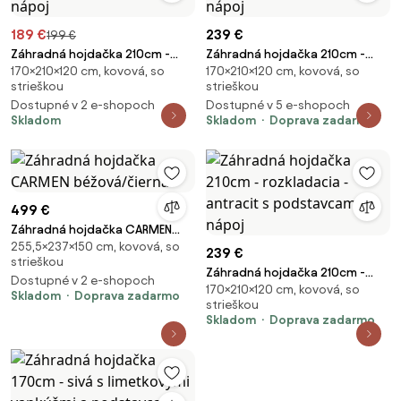
189 €
239 €
199 €
Záhradná hojdačka 210cm -
Záhradná hojdačka 210cm -
170×210×120 cm, kovová, so
170×210×120 cm, kovová, so
rozkladacia - béžová s
rozkladacia - hnedá s
strieškou
strieškou
podstavcami na nápoj
podstavcami na nápoj
Dostupné v 2 e-shopoch
Dostupné v 5 e-shopoch
Skladom
Skladom
Doprava zadarmo
499 €
Záhradná hojdačka CARMEN
255,5×237×150 cm, kovová, so
béžová/čierna
239 €
strieškou
Záhradná hojdačka 210cm -
Dostupné v 2 e-shopoch
170×210×120 cm, kovová, so
rozkladacia - antracit s
Skladom
Doprava zadarmo
strieškou
podstavcami na nápoj
Skladom
Doprava zadarmo