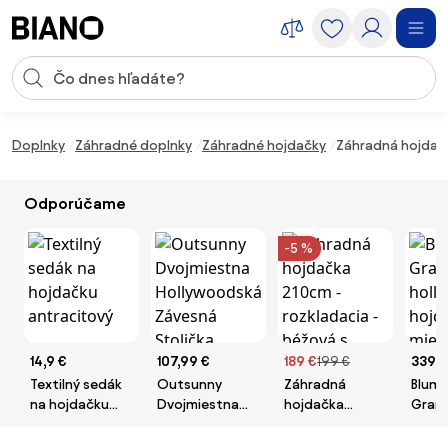
Preskočiť navigáciu, prejsť na obsah
Vstup pre vyhľadávanie
Preskočiť obsah, prejsť na pätu
Doplnky
Záhradné doplnky
Záhradné hojdačky
Záhradná hojdač
Odporúčame
-5 %
14,9 €
107,99 €
189 €
199 €
339,9
Textilný sedák
Outsunny
Záhradná
Blumf
na hojdačku
Dvojmiestna
hojdačka
Gran
antracitový
Hollywoodská
210cm -
holl
Závesná
rozkladacia -
hojda