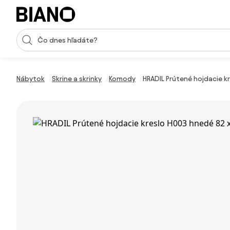
Preskočiť navigáciu, prejsť na obsah
Vstup pre vyhľadávanie
Preskočiť obsah, prejsť na pätu
Nábytok
Skrine a skrinky
Komody
HRADIL Prútené hojdacie k