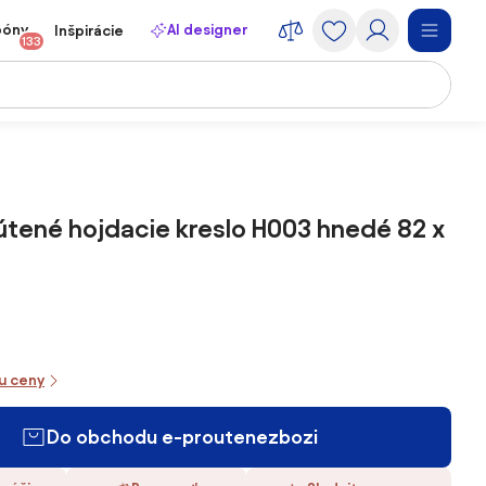
póny
AI designer
Inšpirácie
133
útené hojdacie kreslo H003 hnedé 82 x
iu ceny
Do obchodu e-proutenezbozi