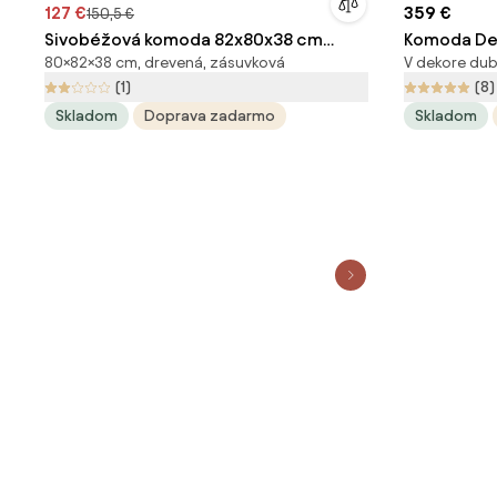
127 €
359 €
150,5 €
Sivobéžová komoda 82x80x38 cm
Komoda Des
80×82×38 cm, drevená, zásuvková
V dekore dub
Madrid – Tvilum
nohami - k
(1)
(8)
Skladom
Doprava zadarmo
Skladom