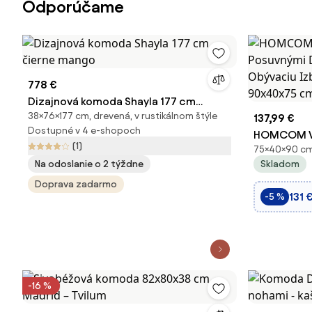
Odporúčame
778 €
Dizajnová komoda Shayla 177 cm
38×76×177 cm, drevená, v rustikálnom štýle
čierne mango
137,99 €
Dostupné v 4 e-shopoch
HOMCOM Vi
(1)
75×40×90 cm,
Posuvnými 
Na odoslanie o 2 týždne
Skladom
Obývaciu I
Doprava zadarmo
90x40x75 
131 
-5 %
-16 %