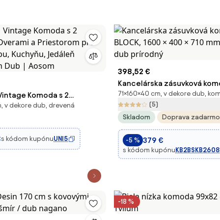
398,52 €
Kancelárska zásuvková kom
71×160×40 cm, v dekore dub, ko
ntage Komoda s 2
1600 × 400 × 710 mm, 4× dve
(5)
 v dekore dub, drevená
Dverami a Priestorom pre
prírodný
Skladom
Doprava zadarmo
zbu, Kuchyňu, Jedáleň
cm Dub | Aosom
€
s kódom kupónu
UNI5
379 €
-5 %
s kódom kupónu
KB2BSKB2608
-18 %