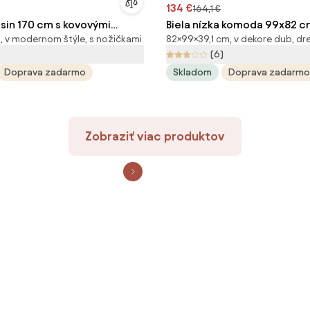
134 €
164,1 €
in 170 cm s kovovými
Biela nízka komoda 99x82 c
, v modernom štýle, s nožičkami
82×99×39,1 cm, v dekore dub, dr
ašmír / dub nagano
Tvilum
(6)
Doprava zadarmo
Skladom
Doprava zadarmo
Zobraziť viac produktov