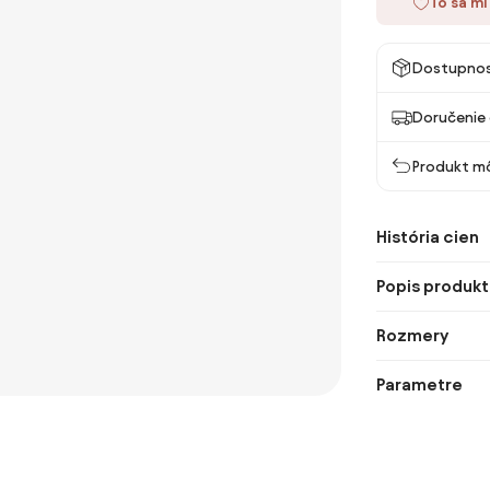
To sa mi
Dostupno
Doručenie 
Produkt mô
História cien
Popis produkt
Rozmery
Parametre