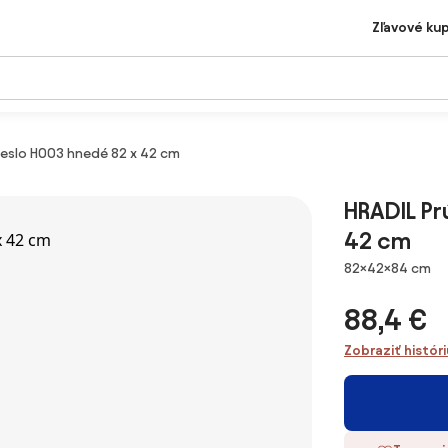
Zľavové ku
reslo H003 hnedé 82 x 42 cm
HRADIL Pr
42 cm
Rozmery
82×42×84 cm
88,4 €
Zobraziť histór