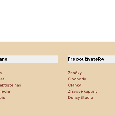
iane
Pre používateľov
s
Značky
éra
Obchody
aktujte nás
Články
médiá
Zľavové kupóny
cie
Densy Studio