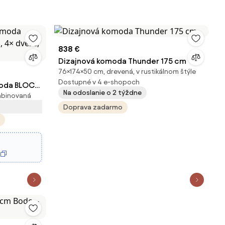
838 €
Dizajnová komoda Thunder 175 cm
76×174×50 cm, drevená, v rustikálnom štýle
Dostupné v 4 e-shopoch
oda BLOCK,
Na odoslanie o 2 týždne
mbinovaná
re, dub
Doprava zadarmo