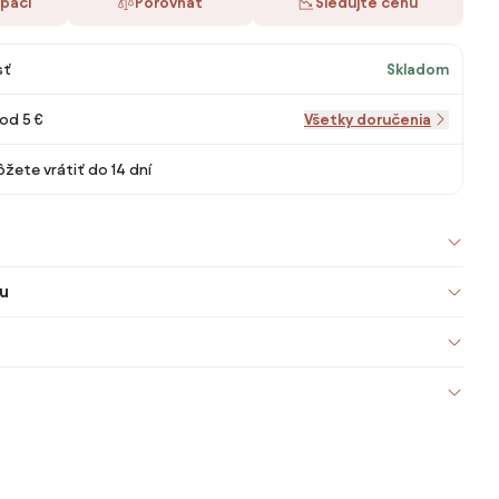
 páči
Porovnať
Sledujte cenu
sť
Skladom
od 5 €
Všetky doručenia
žete vrátiť do 14 dní
u