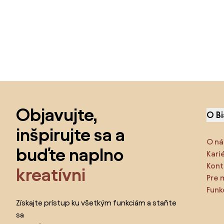
Preskočiť pätu, prejsť na začiatok stránky
Objavujte,
O B
inšpirujte sa a
O ná
buďte naplno
Kari
Kont
kreatívni
Pre 
Funk
Získajte prístup ku všetkým funkciám a staňte
sa