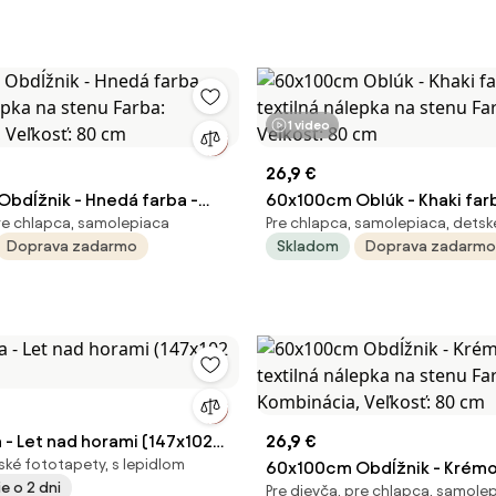
1 video
26,9 €
bdĺžnik - Hnedá farba -
60x100cm Oblúk - Khaki farb
pre chlapca, samolepiaca
Pre chlapca, samolepiaca, dets
lepka na stenu Farba:
nálepka na stenu Farba: Bled
Doprava zadarmo
Skladom
Doprava zadarmo
, Veľkosť: 80 cm
80 cm
 - Let nad horami (147x102
26,9 €
ské fototapety, s lepidlom
60x100cm Obdĺžnik - Krémo
e o 2 dni
Pre dievča, pre chlapca, samole
textilná nálepka na stenu Fa