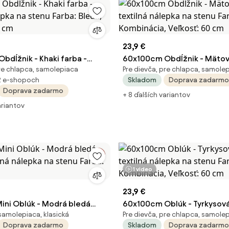
23,9 €
bdĺžnik - Khaki farba -
60x100cm Obdĺžnik - Mätová
pre chlapca, samolepiaca
Pre dievča, pre chlapca, samole
lepka na stenu Farba: Bledá,
textilná nálepka na stenu Fa
2 e-shopoch
Skladom
Doprava zadarmo
0 cm
Kombinácia, Veľkosť: 60 cm
Doprava zadarmo
+ 8 ďalších variantov
ariantov
1 video
23,9 €
ni Oblúk - Modrá bledá
60x100cm Oblúk - Tyrkysová
samolepiaca, klasická
Pre dievča, pre chlapca, samole
tilná nálepka na stenu Farba:
textilná nálepka na stenu Fa
Doprava zadarmo
Skladom
Doprava zadarmo
Kombinácia, Veľkosť: 60 cm