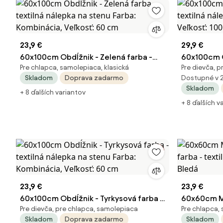
23,9 €
29,9 €
60x100cm Obdĺžnik - Zelená farba -
60x100cm O
Pre chlapca, samolepiaca, klasická
Pre dievča, 
textilná nálepka na stenu Farba:
textilná ná
Skladom
Doprava zadarmo
Dostupné v 
Kombinácia, Veľkosť: 60 cm
Veľkosť: 10
Skladom
+ 8 ďalších variantov
+ 8 ďalších v
23,9 €
23,9 €
60x100cm Obdĺžnik - Tyrkysová farba -
60x60cm Mi
Pre dievča, pre chlapca, samolepiaca
Pre chlapca, 
textilná nálepka na stenu Farba:
farba - tex
Skladom
Doprava zadarmo
Skladom
Kombinácia, Veľkosť: 60 cm
Bledá