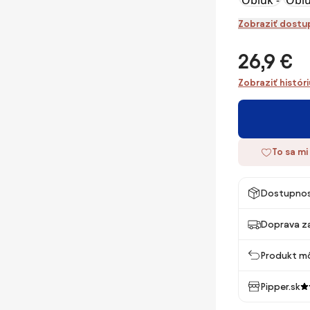
Zobraziť dostu
26,9 €
Zobraziť histór
To sa mi
Dostupno
Doprava z
Produkt mô
Pipper.sk