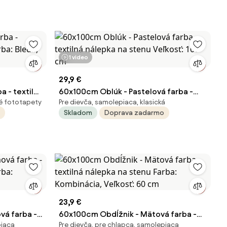
1 video
29,9 €
a - textilná
60x100cm Oblúk - Pastelová farba -
ké fototapety
Pre dievča, samolepiaca, klasická
á, Veľkosť:
textilná nálepka na stenu Veľkosť: 100
Skladom
Doprava zadarmo
cm
23,9 €
vá farba -
60x100cm Obdĺžnik - Mätová farba -
piaca
Pre dievča, pre chlapca, samolepiaca
rba:
textilná nálepka na stenu Farba: