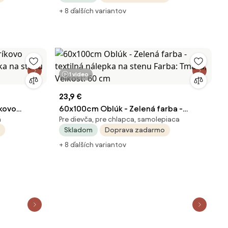
+ 8 ďalších variantov
1 video
23,9 €
kovo
60x100cm Oblúk - Zelená farba -
á
Pre dievča, pre chlapca, samolepiaca
pka na
textilná nálepka na stenu Farba: Tmavá,
Skladom
Doprava zadarmo
Veľkosť: 60 cm
+ 8 ďalších variantov