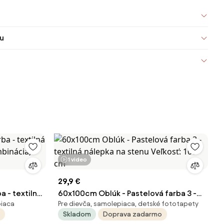
u
1 video
29,9 €
 - textilná
60x100cm Oblúk - Pastelová farba 3 -
piaca
Pre dievča, samolepiaca, detské fototapety
binácia,
textilná nálepka na stenu Veľkosť: 100
Skladom
Doprava zadarmo
cm