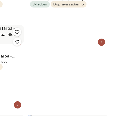
Skladom
Doprava zadarmo
Kombinácia, Veľkosť: 60 cm
arba -
piaca
rba: Bledá,