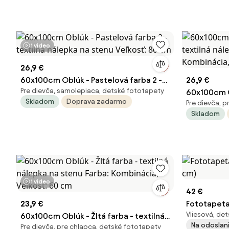
1 video
26,9 €
60x100cm Oblúk - Pastelová farba 2 -
26,9 €
Pre dievča, samolepiaca, detské fototapety
textilná nálepka na stenu Veľkosť: 80
60x100cm O
Skladom
Doprava zadarmo
Pre dievča, 
cm
textilná ná
Skladom
Kombinácia
1 video
42 €
23,9 €
Fototapeta
Vliesová, det
60x100cm Oblúk - Žltá farba - textilná
cm)
Na odoslani
Pre dievča, pre chlapca, detské fototapety
nálepka na stenu Farba: Kombinácia,