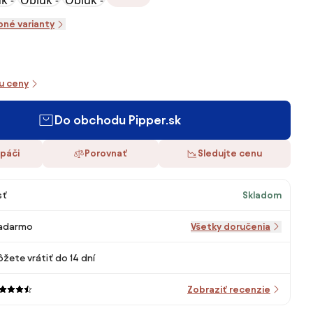
pné varianty
iu ceny
Do obchodu Pipper.sk
 páči
Porovnať
Sledujte cenu
sť
Skladom
adarmo
Všetky doručenia
žete vrátiť do 14 dní
Zobraziť recenzie