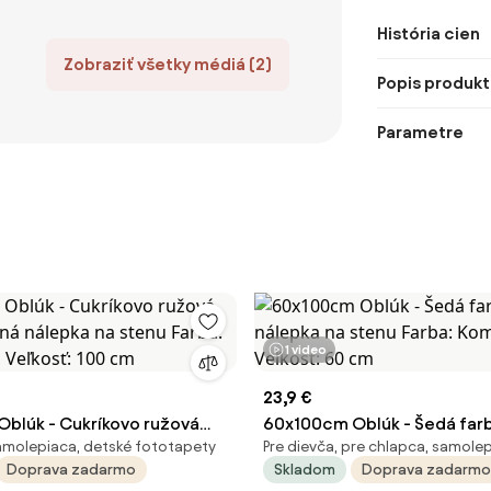
História cien
Zobraziť všetky médiá (2)
Popis produkt
Parametre
1 video
23,9 €
blúk - Cukríkovo ružová
60x100cm Oblúk - Šedá farba
samolepiaca, detské fototapety
Pre dievča, pre chlapca, samole
tilná nálepka na stenu Farba:
nálepka na stenu Farba: Kom
Doprava zadarmo
Skladom
Doprava zadarmo
, Veľkosť: 100 cm
Veľkosť: 60 cm