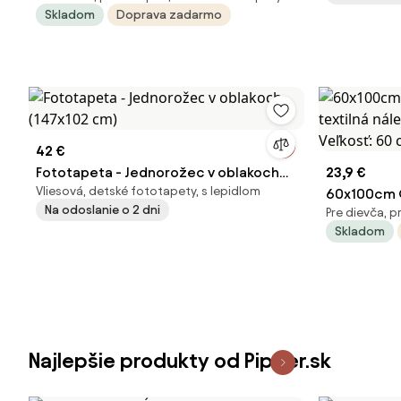
Skladom
Doprava zadarmo
Veľkosť: 60 cm
42 €
Fototapeta - Jednorožec v oblakoch
23,9 €
Vliesová, detské fototapety, s lepidlom
(147x102 cm)
60x100cm O
Na odoslanie o 2 dni
Pre dievča, 
textilná ná
Skladom
Veľkosť: 6
Najlepšie produkty od Pipper.sk