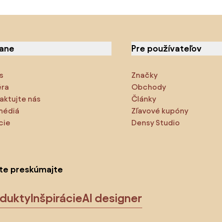
iane
Pre používateľov
s
Značky
éra
Obchody
aktujte nás
Články
médiá
Zľavové kupóny
cie
Densy Studio
ite preskúmajte
odukty
Inšpirácie
AI designer