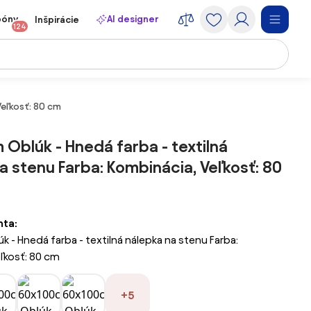
póny
AI designer
Inšpirácie
124
Veľkosť: 80 cm
Oblúk - Hnedá farba - textilná
a stenu Farba: Kombinácia, Veľkosť: 80
nta:
 - Hnedá farba - textilná nálepka na stenu Farba:
ľkosť: 80 cm
+5