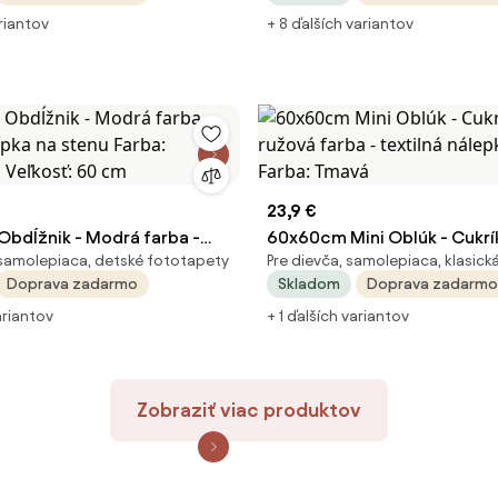
ariantov
+ 8 ďalších variantov
23,9 €
bdĺžnik - Modrá farba -
60x60cm Mini Oblúk - Cukrí
 samolepiaca, detské fototapety
Pre dievča, samolepiaca, klasick
lepka na stenu Farba:
ružová farba - textilná nále
Doprava zadarmo
Skladom
Doprava zadarmo
, Veľkosť: 60 cm
stenu Farba: Tmavá
ariantov
+ 1 ďalších variantov
Zobraziť viac produktov