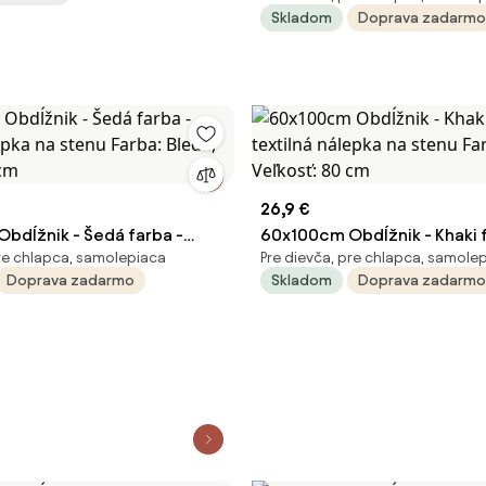
Skladom
Doprava zadarmo
Kombinácia, Veľkosť: 80 cm
26,9 €
bdĺžnik - Šedá farba -
60x100cm Obdĺžnik - Khaki f
pre chlapca, samolepiaca
Pre dievča, pre chlapca, samole
lepka na stenu Farba: Bledá,
textilná nálepka na stenu Fa
Doprava zadarmo
Skladom
Doprava zadarmo
0 cm
Veľkosť: 80 cm