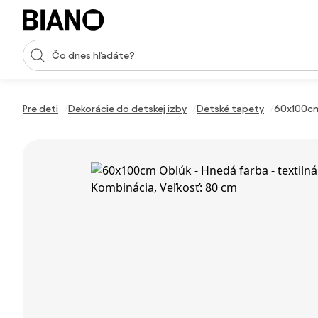
Preskočiť navigáciu, prejsť na obsah
Vstup pre vyhľadávanie
Preskočiť obsah, prejsť na pätu
Pre deti
Dekorácie do detskej izby
Detské tapety
60x100cm 