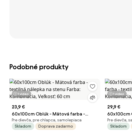
Podobné produkty
1 video
1 video
23,9 €
29,9 €
60x100cm Oblúk - Mätová farba -
60x100cm O
Pre dievča, pre chlapca, samolepiaca
Pre dievča, 
textilná nálepka na stenu Farba:
farba - tex
Skladom
Doprava zadarmo
Skladom
Kombinácia, Veľkosť: 60 cm
Kombinácia