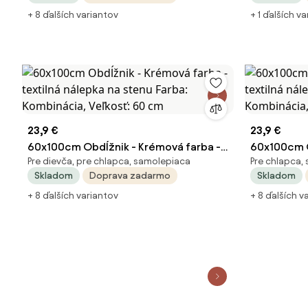
+ 8 ďalších variantov
+ 1 ďalších v
23,9 €
23,9 €
60x100cm Obdĺžnik - Krémová farba -
60x100cm O
Pre dievča, pre chlapca, samolepiaca
Pre chlapca,
textilná nálepka na stenu Farba:
textilná ná
Skladom
Doprava zadarmo
Skladom
Kombinácia, Veľkosť: 60 cm
Kombinácia
+ 8 ďalších variantov
+ 8 ďalších v