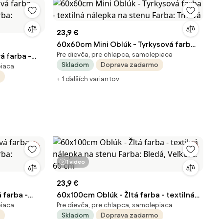
23,9 €
60x60cm Mini Oblúk - Tyrkysová farba
Pre dievča, pre chlapca, samolepiaca
 farba -
- textilná nálepka na stenu Farba:
Skladom
Doprava zadarmo
piaca
rba:
Tmavá
+ 1 ďalších variantov
1 video
23,9 €
 farba -
60x100cm Oblúk - Žltá farba - textilná
piaca
Pre dievča, pre chlapca, samolepiaca
rba:
nálepka na stenu Farba: Bledá, Veľkosť:
Skladom
Doprava zadarmo
60 cm