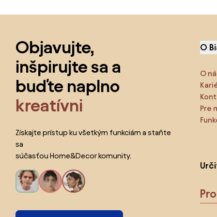
Preskočiť pätu, prejsť na začiatok stránky
Objavujte,
O B
inšpirujte sa a
O ná
buďte naplno
Kari
Kont
kreatívni
Pre 
Funk
Získajte prístup ku všetkým funkciám a staňte
sa
súčasťou Home&Decor komunity.
Urč
Pr