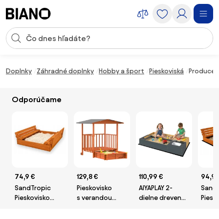
Preskočiť navigáciu, prejsť na obsah
Vstup pre vyhľadávanie
Preskočiť obsah, prejsť na pätu
Doplnky
Záhradné doplnky
Hobby a šport
Pieskoviská
Producent
Odporúčame
74,9 €
129,8 €
110,99 €
94,9 
SandTropic
Pieskovisko
AIYAPLAY 2-
SandT
Pieskovisko
s verandou
dielne drevené
Piesk
drevené
SUNNY,
pieskovisko 150
dreve
120x120 cm
130x130x143cm,
× 90 cm s
146x1