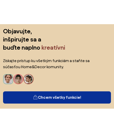
Preskočiť pätu, prejsť na začiatok stránky
Objavujte,
inšpirujte sa a
buďte naplno
kreatívni
Získajte prístup ku všetkým funkciám a staňte sa
súčasťou Home&Decor komunity.
Chcem všetky funkcie!