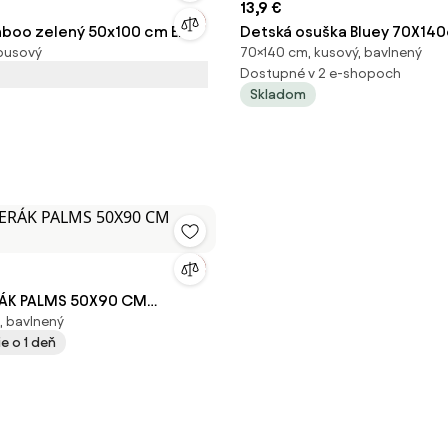
13,9 €
boo zelený 50x100 cm EMI
Detská osuška Bluey 70X14
busový
70×140 cm, kusový, bavlnený
Dostupné v 2 e-shopoch
Skladom
RÁK PALMS 50X90 CM
, bavlnený
e o 1 deň