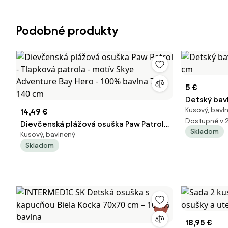
Podobné produkty
5 €
Detský bav
Kusový, bavl
14,49 €
cm
Dostupné v 
Dievčenská plážová osuška Paw Patrol -
Skladom
Kusový, bavlnený
Tlapková patrola - motív Skye
Skladom
Adventure Bay Hero - 100% bavlna 70 x
140 cm
18,95 €