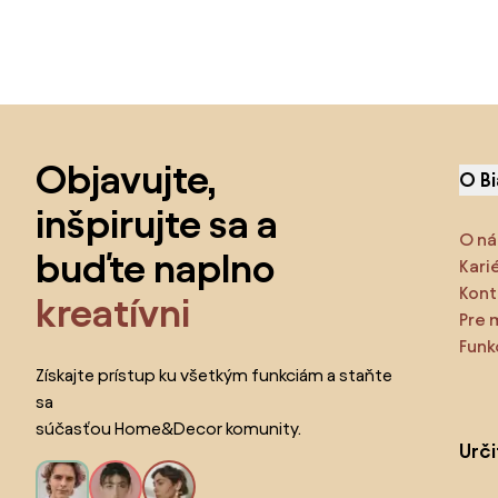
Preskočiť pätu, prejsť na začiatok stránky
Objavujte,
O B
inšpirujte sa a
O ná
buďte naplno
Kari
Kont
kreatívni
Pre 
Funk
Získajte prístup ku všetkým funkciám a staňte
sa
súčasťou Home&Decor komunity.
Urč