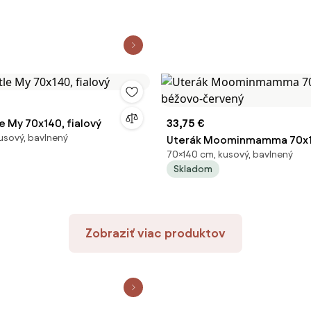
le My 70x140, fialový
33,75 €
usový, bavlnený
Uterák Moominmamma 70x1
70×140 cm, kusový, bavlnený
béžovo-červený
Skladom
Zobraziť viac produktov