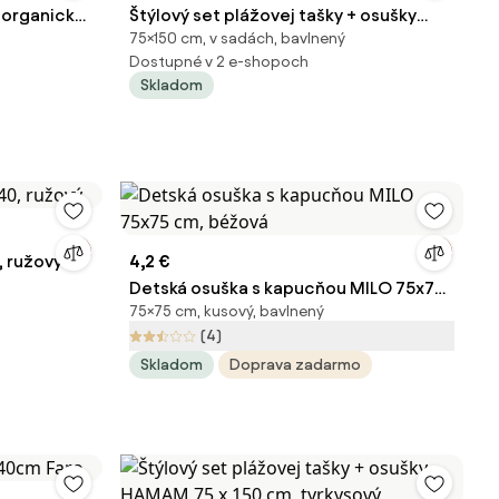
 organickej
Štýlový set plážovej tašky + osušky
75×150 cm, v sadách, bavlnený
HAMAM 75x150 cm, okrovo žltý
Dostupné v 2 e-shopoch
Skladom
 ružový
4,2 €
Detská osuška s kapucňou MILO 75x75
75×75 cm, kusový, bavlnený
cm, béžová
(4)
Skladom
Doprava zadarmo