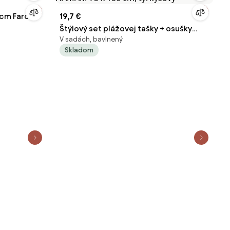
0cm Faro
19,7 €
Štýlový set plážovej tašky + osušky
V sadách, bavlnený
HAMAM 75 x 150 cm, tyrkysový
Skladom