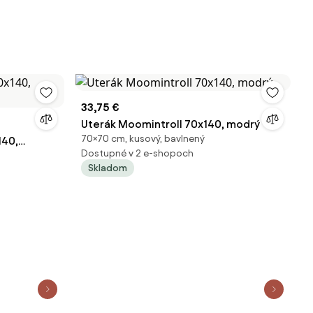
33,75 €
Uterák Moomintroll 70x140, modrý
70×70 cm, kusový, bavlnený
40,
Dostupné v 2 e-shopoch
Skladom