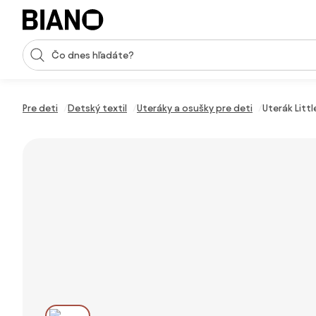
Preskočiť navigáciu, prejsť na obsah
Vstup pre vyhľadávanie
Preskočiť obsah, prejsť na pätu
Pre deti
Detský textil
Uteráky a osušky pre deti
Uterák Littl