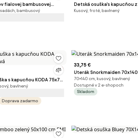
ov fialovej bambusovej
Detská osuška's kapucňou z
v sadách, bambusový
Kusový, froté, bavlnený
eráka EMI
bavlny Albert
33,75 €
Uterák Snorkmaiden 70x140,
70×140 cm, kusový, bavlnený
ška s kapucňou KODA 75x75
Dostupné v 2 e-shopoch
sový, bavlnený
Skladom
Doprava zadarmo