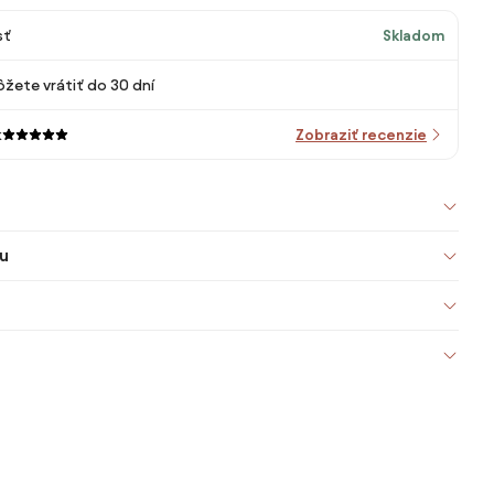
sť
Skladom
žete vrátiť do 30 dní
k
Zobraziť recenzie
u