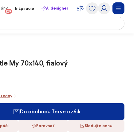
póny
AI designer
Inšpirácie
129
tle My 70x140, fialový
iu ceny
Do obchodu Terve.cz/sk
 páči
Porovnať
Sledujte cenu