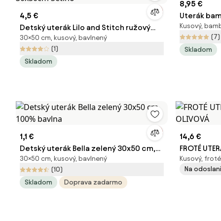
8,95 €
4,5 €
Uterák bam
Kusový, bam
Detský uterák Lilo and Stitch ružový
(7)
30×50 cm, kusový, bavlnený
30x50cm Setino
(1)
Skladom
Skladom
1,1 €
14,6 €
Detský uterák Bella zelený 30x50 cm,
FROTÉ UTE
30×50 cm, kusový, bavlnený
Kusový, froté
100% bavlna
OLIVOVÁ
Na odoslani
(10)
Skladom
Doprava zadarmo