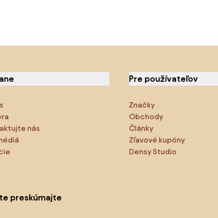
iane
Pre používateľov
s
Značky
éra
Obchody
aktujte nás
Články
médiá
Zľavové kupóny
cie
Densy Studio
ite preskúmajte