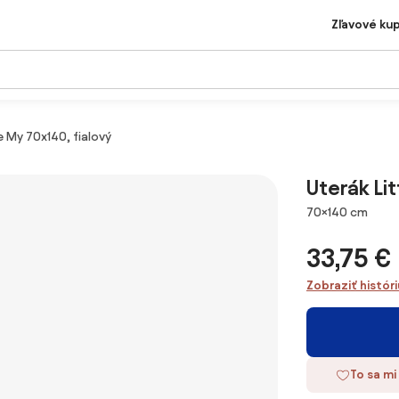
Zľavové ku
e My 70x140, fialový
Uterák Lit
Rozmery
70×140 cm
33,75 €
Zobraziť histór
To sa mi