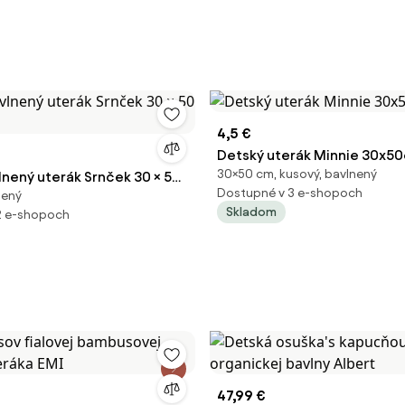
4,5 €
Detský uterák
30×50 cm, kusový, bavlnený
lnený uterák Srnček 30 × 50
Dostupné v 3 e-shopoch
nený
Skladom
2 e-shopoch
47,99 €