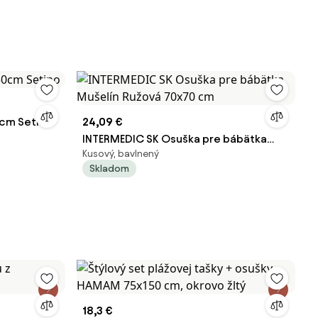
 Minnie 30x50cm Setino
24,09 €
INTERMEDIC SK Osuška pre bábätka
Kusový, bavlnený
Mušelín Ružová 70x70 cm
Skladom
18,3 €