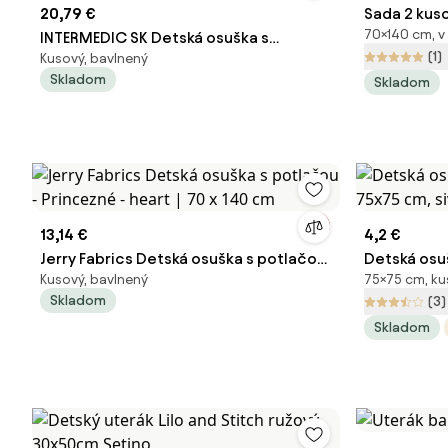
20,79 €
Sada 2 kus
70×140 cm, 
INTERMEDIC SK Detská osuška s
osušky a ut
(1)
Kusový, bavlnený
kapucňou Biela Kocka 70x70 cm – 100
Skladom
Skladom
% bavlna
13,14 €
4,2 €
Jerry Fabrics Detská osuška s potlačou
Detská osu
Kusový, bavlnený
75×75 cm, ku
- Princezné - heart | 70 x 140 cm
cm, sivá
Skladom
(3)
Skladom