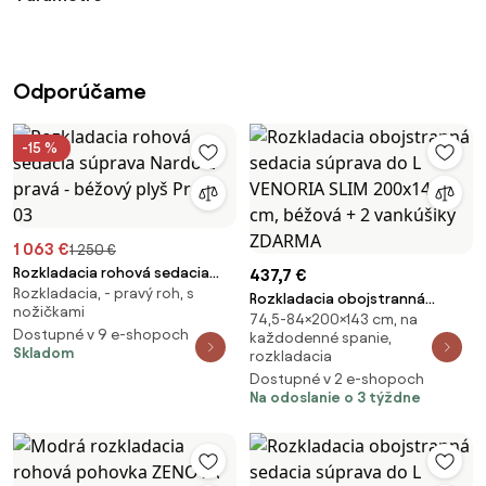
Odporúčame
-15 %
1 063 €
1 250 €
Rozkladacia rohová sedacia
437,7 €
Rozkladacia, - pravý roh, s
súprava Nardo L pravá - béžový
Rozkladacia obojstranná
nožičkami
plyš Pretty 03
74,5-84×200×143 cm, na
sedacia súprava do L VENORIA
Dostupné v 9 e-shopoch
každodenné spanie,
SLIM 200x143 cm, béžová + 2
Skladom
rozkladacia
vankúšiky ZDARMA
Dostupné v 2 e-shopoch
Na odoslanie o 3 týždne