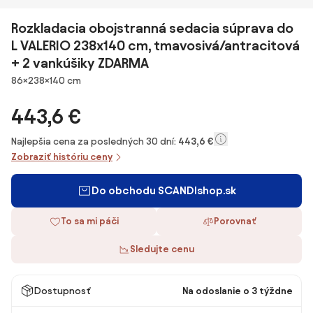
Rozkladacia obojstranná sedacia súprava do
L VALERIO 238x140 cm, tmavosivá/antracitová
+ 2 vankúšiky ZDARMA
Rozmery
86×238×140 cm
443,6 €
Najlepšia cena za posledných 30 dní:
443,6 €
Zobraziť históriu ceny
Do obchodu SCANDIshop.sk
To sa mi páči
Porovnať
Sledujte cenu
Dostupnosť
Na odoslanie o 3 týždne