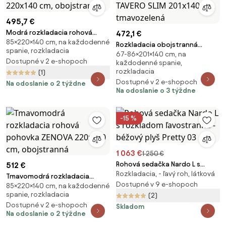
495,7 €
Modrá rozkladacia rohová
472,1 €
85×220×140 cm, na každodenné
pohovka ZENOVA 220x140 cm,
Rozkladacia obojstranná
spanie, rozkladacia
obojstranná
67-86×201×140 cm, na
sedacia súprava do L TAVERO
Dostupné v 2 e-shopoch
každodenné spanie,
SLIM 201x140 cm, tmavozelená
rozkladacia
(1)
Dostupné v 2 e-shopoch
Na odoslanie o 2 týždne
Na odoslanie o 3 týždne
-15 %
1 063 €
1 250 €
Rohová sedačka Nardo L s
512 €
Rozkladacia, - ľavý roh, látková
rozkladom ľavostranná -
Tmavomodrá rozkladacia
béžový plyš Pretty 03
Dostupné v 9 e-shopoch
85×220×140 cm, na každodenné
rohová pohovka ZENOVA
spanie, rozkladacia
(2)
220x140 cm, obojstranná
Dostupné v 2 e-shopoch
Skladom
Na odoslanie o 2 týždne