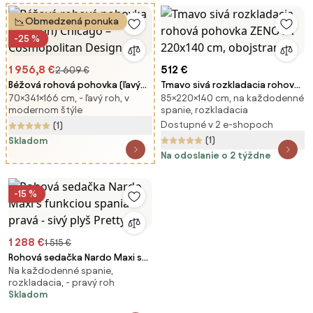
Obmedzená ponuka
-25 %
1 956,8 €
512 €
2 609 €
Béžová rohová pohovka (ľavý
Tmavo sivá rozkladacia rohová
70×341×166 cm, - ľavý roh, v
85×220×140 cm, na každodenné
roh) Chicago – Cosmopolitan
pohovka ZENOVA 220x140 cm,
modernom štýle
spanie, rozkladacia
Design
obojstranná
Dostupné v 2 e-shopoch
(1)
(1)
Skladom
Na odoslanie o 2 týždne
-15 %
1 288 €
1 515 €
Rohová sedačka Nardo Maxi s
Na každodenné spanie,
funkciou spania pravá - sivý
rozkladacia, - pravý roh
plyš Pretty 17
Skladom