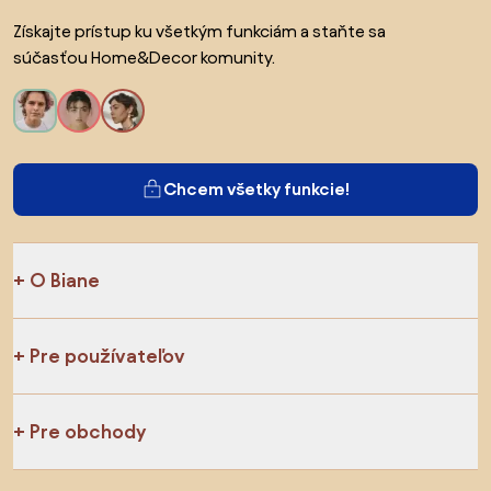
Získajte prístup ku všetkým funkciám a staňte sa
súčasťou Home&Decor komunity.
Chcem všetky funkcie!
O Biane
Pre používateľov
Pre obchody