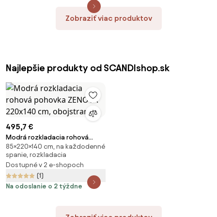
Zobraziť viac produktov
Najlepšie produkty od SCANDIshop.sk
495,7 €
Modrá rozkladacia rohová
85×220×140 cm, na každodenné
pohovka ZENOVA 220x140 cm,
spanie, rozkladacia
obojstranná
Dostupné v 2 e-shopoch
(1)
Na odoslanie o 2 týždne