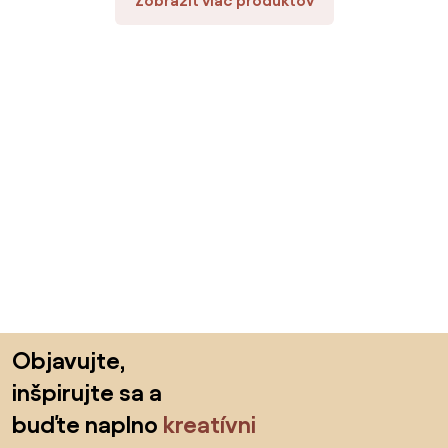
Zobraziť viac produktov
Preskočiť pätu, prejsť na začiatok stránky
Objavujte,
inšpirujte sa a
buďte naplno
kreatívni