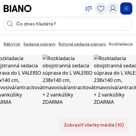
Preskočiť navigáciu, prejsť na obsah
Vstup pre vyhľadávanie
Preskočiť obsah, prejsť na pätu
Nábytok
Sedacie súpravy
Rohové sedacie súpravy
Rozkladacia 
Zobraziť všetky médiá (10)