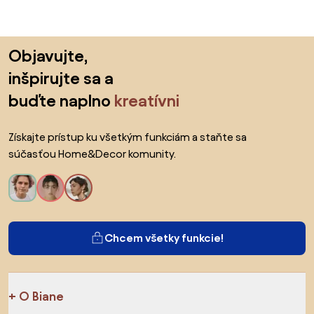
Preskočiť pätu, prejsť na začiatok stránky
Objavujte,
inšpirujte sa a
buďte naplno
kreatívni
Získajte prístup ku všetkým funkciám a staňte sa
súčasťou Home&Decor komunity.
Chcem všetky funkcie!
O Biane