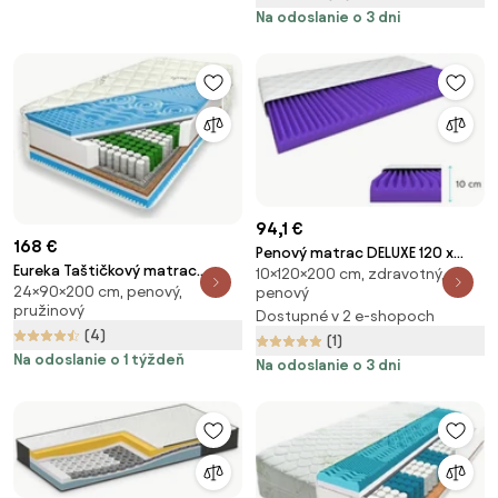
Na odoslanie o 3 dni
94,1 €
168 €
Penový matrac DELUXE 120 x
Eureka Taštičkový matrac
10×120×200 cm, zdravotný,
200 cm Ochrana matraca: BEZ
24×90×200 cm, penový,
penový
„KORAL PREMIUM” 24cm 90x200
chrániče matraca
pružinový
Dostupné v 2 e-shopoch
(4)
(1)
Na odoslanie o 1 týždeň
Na odoslanie o 3 dni