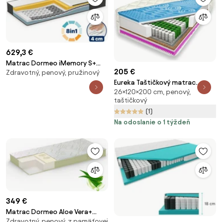
629,3 €
Matrac Dormeo iMemory S+
205 €
Zdravotný, penový, pružinový
Silver Deluxe
Eureka Taštičkový matrac
26×120×200 cm, penový,
„NEPTUN PREMIUM” 26 cm
taštičkový
120x200
(1)
Na odoslanie o 1 týždeň
349 €
Matrac Dormeo Aloe Vera+
Zdravotný, penový, z pamäťovej
Memory