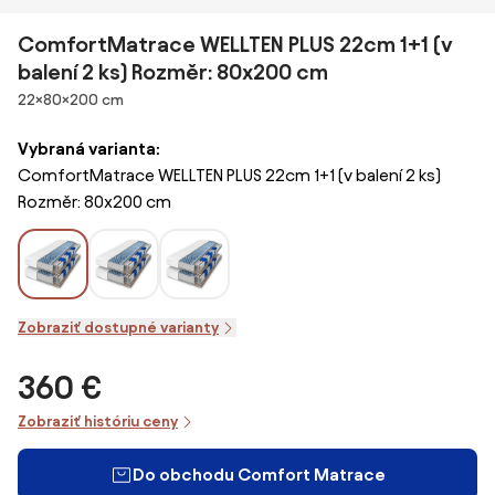
ComfortMatrace WELLTEN PLUS 22cm 1+1 (v
balení 2 ks) Rozměr: 80x200 cm
Rozmery
22×80×200 cm
Vybraná varianta:
ComfortMatrace WELLTEN PLUS 22cm 1+1 (v balení 2 ks)
Rozměr: 80x200 cm
Zobraziť dostupné varianty
360 €
Zobraziť históriu ceny
Do obchodu Comfort Matrace