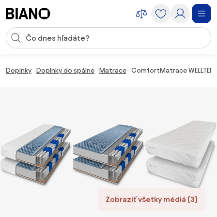
Preskočiť navigáciu, prejsť na obsah
Vstup pre vyhľadávanie
Preskočiť obsah, prejsť na pätu
Doplnky
Doplnky do spálne
Matrace
ComfortMatrace WELLTEN PL
Zobraziť všetky médiá (3)