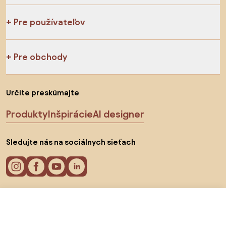
Pre používateľov
Pre obchody
Určite preskúmajte
Produkty
Inšpirácie
AI designer
Sledujte nás na sociálnych sieťach
360 €
Cookies
Do obchodu
Zásady ochrany osobných údajov