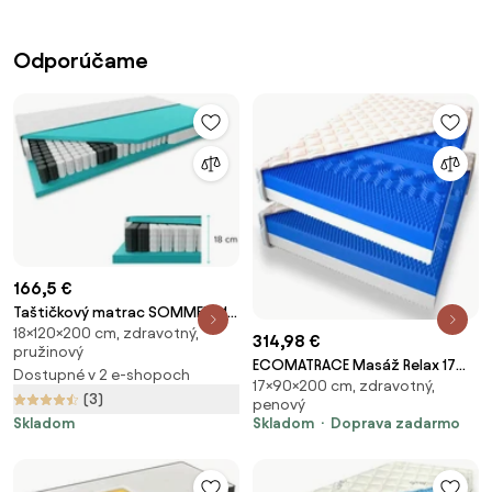
Odporúčame
166,5 €
Taštičkový matrac SOMMERA 18
18×120×200 cm, zdravotný,
cm 120 x 200 cm Ochrana
314,98 €
pružinový
matraca: VRÁTANE chrániče
ECOMATRACE Masáž Relax 17
Dostupné v 2 e-shopoch
matraca
17×90×200 cm, zdravotný,
cm Ortopedický sendvičový
(3)
penový
masážny matrac 1+1 Rozmery
Skladom
Skladom
Doprava zadarmo
90x200