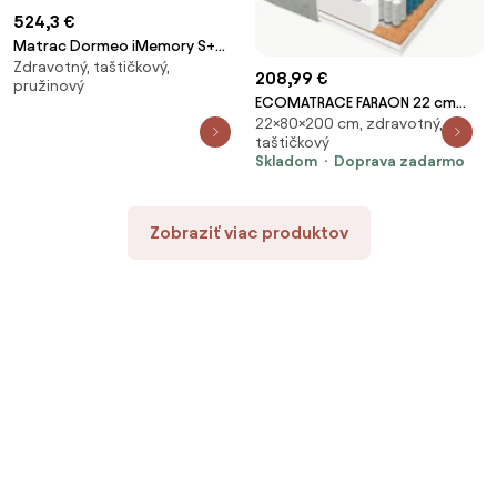
524,3 €
Matrac Dormeo iMemory S+
Zdravotný, taštičkový,
Silver
208,99 €
pružinový
ECOMATRACE FARAON 22 cm
22×80×200 cm, zdravotný,
Taštičkový masážny matrac s
taštičkový
pamäťovou penou Rozmery
Skladom
Doprava zadarmo
80x200
Zobraziť viac produktov