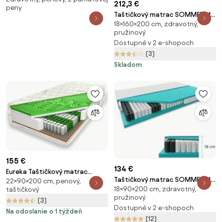
212,3 €
peny
Taštičkový matrac SOMMERA 18
18×160×200 cm, zdravotný,
cm 160 x 200 cm Ochrana
pružinový
matraca: VRÁTANE chrániče
Dostupné v 2 e-shopoch
matraca
(3)
Skladom
155 €
134 €
Eureka Taštičkový matrac
Taštičkový matrac SOMMERA 18
22×90×200 cm, penový,
„KORAL” 22cm 90x200
18×90×200 cm, zdravotný,
taštičkový
cm 90 x 200 cm Ochrana
pružinový
matraca: VRÁTANE chrániče
(3)
Dostupné v 2 e-shopoch
matraca
Na odoslanie o 1 týždeň
(12)