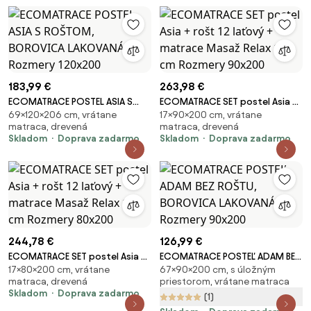
183,99 €
263,98 €
ECOMATRACE POSTEL ASIA S
ECOMATRACE SET postel Asia +
69×120×206 cm, vrátane
17×90×200 cm, vrátane
ROŠTOM, BOROVICA LAKOVANÁ
rošt 12 laťový + matrace Masaž
matraca, drevená
matraca, drevená
Rozmery 120x200
Relax 17 cm Rozmery 90x200
Skladom
Doprava zadarmo
Skladom
Doprava zadarmo
244,78 €
126,99 €
ECOMATRACE SET postel Asia +
ECOMATRACE POSTEĽ ADAM BEZ
17×80×200 cm, vrátane
67×90×200 cm, s úložným
rošt 12 laťový + matrace Masaž
ROŠTU, BOROVICA LAKOVANÁ
matraca, drevená
priestorom, vrátane matraca
Relax 17 cm Rozmery 80x200
Rozmery 90x200
Skladom
Doprava zadarmo
(1)