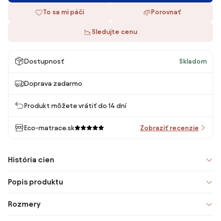
To sa mi páči
Porovnať
Sledujte cenu
Dostupnosť
Skladom
Doprava zadarmo
Produkt môžete vrátiť do 14 dní
Eco-matrace.sk
Zobraziť recenzie
História cien
Popis produktu
Rozmery