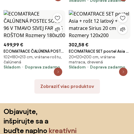
Skladom
Doprava zadarmo
499,99 €
302,58 €
ECOMATRACE ČALÚNENÁ POSTEĽ
ECOMATRACE SET postel Asia +
102×180×213 cm, vrátane roštu,
20×120×200 cm, vrátane
SOLE 96 V TMAVO SIVEJ FARBE S
rošt 12 laťový + matrace Sirius
čalúnená
matraca, drevená
ROŠTOM Rozmery 180x200
20 cm Rozmery 120x200
Skladom
Doprava zadarmo
Skladom
Doprava zadarmo
Zobraziť viac produktov
Preskočiť pätu, prejsť na začiatok stránky
Objavujte,
inšpirujte sa a
buďte naplno
kreatívni