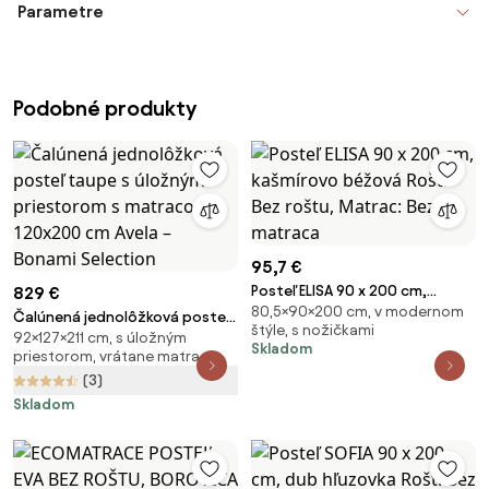
Parametre
Podobné produkty
95,7 €
Posteľ ELISA 90 x 200 cm,
829 €
80,5×90×200 cm, v modernom
kašmírovo béžová Rošt: Bez
Čalúnená jednolôžková posteľ
štýle, s nožičkami
roštu, Matrac: Bez matraca
92×127×211 cm, s úložným
taupe s úložným priestorom s
Skladom
priestorom, vrátane matraca
matracom 120x200 cm Avela –
(3)
Bonami Selection
Skladom