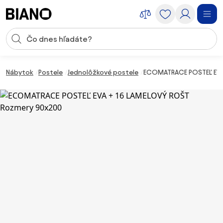
Preskočiť navigáciu, prejsť na obsah
Vstup pre vyhľadávanie
Preskočiť obsah, prejsť na pätu
Nábytok
Postele
Jednolôžkové postele
ECOMATRACE POSTEĽ EVA