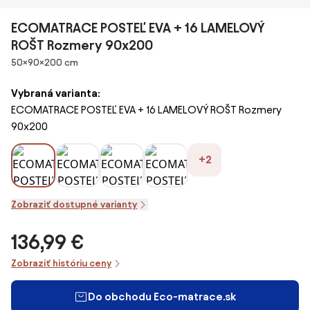
ECOMATRACE POSTEĽ EVA + 16 LAMELOVÝ
ROŠT Rozmery 90x200
Rozmery
50×90×200 cm
Vybraná varianta:
ECOMATRACE POSTEĽ EVA + 16 LAMELOVÝ ROŠT Rozmery
90x200
+2
Zobraziť dostupné varianty
136,99 €
Zobraziť históriu ceny
Do obchodu Eco-matrace.sk