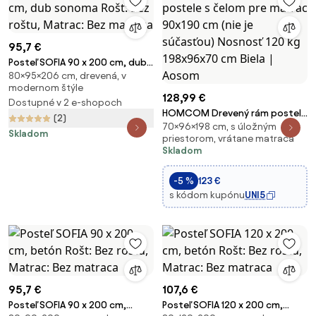
95,7 €
Posteľ SOFIA 90 x 200 cm, dub
80×95×206 cm, drevená, v
sonoma Rošt: Bez roštu,
modernom štýle
Matrac: Bez matraca
128,99 €
Dostupné v 2 e-shopoch
HOMCOM Drevený rám postele
(2)
70×96×198 cm, s úložným
s čelom pre matrac 90x190 cm
Skladom
priestorom, vrátane matraca
(nie je súčasťou) Nosnosť 120
Skladom
kg 198x96x70 cm Biela | Aosom
-5 %
123 €
s kódom kupónu
UNI5
95,7 €
107,6 €
Posteľ SOFIA 90 x 200 cm,
Posteľ SOFIA 120 x 200 cm,