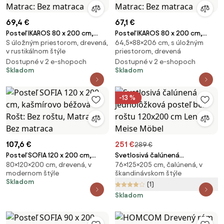
69,4 €
67,1 €
Posteľ IKAROS 80 x 200 cm,
Posteľ IKAROS 80 x 200 cm,
S úložným priestorom, drevená,
64,5×88×206 cm, s úložným
biela Rošt: Bez roštu, Matrac:
biela Rošt: Bez roštu, Matrac:
v rustikálnom štýle
priestorom, drevená
Bez matraca
Bez matraca
Dostupné v 2 e-shopoch
Dostupné v 2 e-shopoch
Skladom
Skladom
-13 %
107,6 €
251 €
289 €
Posteľ SOFIA 120 x 200 cm,
Svetlosivá čalúnená
80×120×200 cm, drevená, v
76×125×205 cm, čalúnená, v
kašmírovo béžová Rošt: Bez
jednolôžková posteľ bez roštu
modernom štýle
škandinávskom štýle
roštu, Matrac: Bez matraca
120x200 cm Lena – Meise Möbel
Skladom
(1)
Skladom