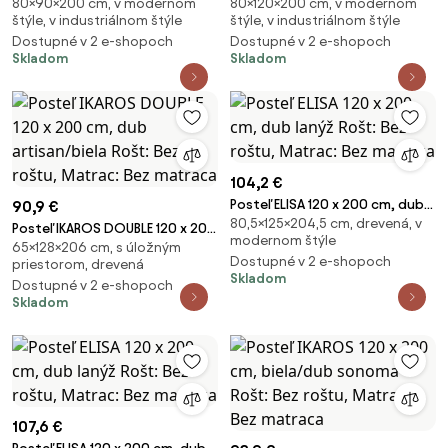
80×90×200 cm, v modernom
80×120×200 cm, v modernom
betón Rošt: Bez roštu, Matrac:
betón Rošt: Bez roštu, Matrac:
štýle, v industriálnom štýle
štýle, v industriálnom štýle
Bez matraca
Bez matraca
Dostupné v 2 e-shopoch
Dostupné v 2 e-shopoch
Skladom
Skladom
104,2 €
Posteľ ELISA 120 x 200 cm, dub
90,9 €
80,5×125×204,5 cm, drevená, v
lanýž Rošt: Bez roštu, Matrac:
Posteľ IKAROS DOUBLE 120 x 200
modernom štýle
Bez matraca
65×128×206 cm, s úložným
cm, dub artisan/biela Rošt: Bez
Dostupné v 2 e-shopoch
priestorom, drevená
roštu, Matrac: Bez matraca
Skladom
Dostupné v 2 e-shopoch
Skladom
107,6 €