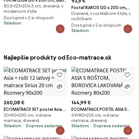
Posteľ ELISA 120 x 200 cm, dub
93,9 €
80,5×125×204,5 cm, drevená, v
lanýž Rošt: Bez roštu, Matrac:
Posteľ IKAROS 120 x 200 cm,
modernom štýle
Bez matraca
Drevená, v rustikálnom štýle, s
biela/dub sonoma Rošt: Bez
Dostupné v 2 e-shopoch
nožičkami
roštu, Matrac: Bez matraca
Skladom
Dostupné v 2 e-shopoch
Skladom
Najlepšie produkty od Eco-matrace.sk
260,08 €
144,99 €
ECOMATRACE SET postel Asia +
ECOMATRACE POSTEL ASIA S
20×90×200 cm, vrátane
69×80×206 cm, vrátane
rošt 12 laťový + matrace Sirius
ROŠTOM, BOROVICA LAKOVANÁ
matraca, drevená
matraca, drevená
20 cm Rozmery 90x200
Rozmery 80x200
Skladom
Doprava zadarmo
Skladom
Doprava zadarmo