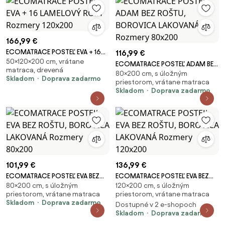
166,99 €
ECOMATRACE POSTEĽ EVA + 16
116,99 €
50×120×200 cm, vrátane
LAMELOVÝ ROŠT Rozmery
ECOMATRACE POSTEĽ ADAM BEZ
matraca, drevená
120x200
80×200 cm, s úložným
ROŠTU, BOROVICA LAKOVANÁ
Skladom
Doprava zadarmo
priestorom, vrátane matraca
Rozmery 80x200
Skladom
Doprava zadarmo
101,99 €
136,99 €
ECOMATRACE POSTEĽ EVA BEZ
ECOMATRACE POSTEĽ EVA BEZ
80×200 cm, s úložným
120×200 cm, s úložným
ROŠTU, BOROVICA LAKOVANÁ
ROŠTU, BOROVICA LAKOVANÁ
priestorom, vrátane matraca
priestorom, vrátane matraca
Rozmery 80x200
Rozmery 120x200
Skladom
Doprava zadarmo
Dostupné v 2 e-shopoch
Skladom
Doprava zadarmo