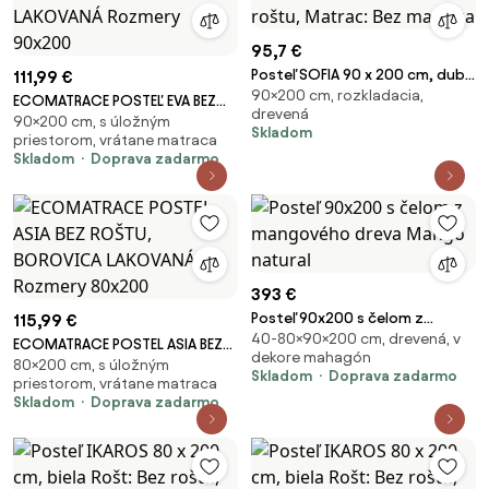
95,7 €
Posteľ SOFIA 90 x 200 cm, dub
111,99 €
90×200 cm, rozkladacia,
hľuzovka Rošt: Bez roštu,
ECOMATRACE POSTEĽ EVA BEZ
drevená
Matrac: Bez matraca
90×200 cm, s úložným
ROŠTU, BOROVICA LAKOVANÁ
Skladom
priestorom, vrátane matraca
Rozmery 90x200
Skladom
Doprava zadarmo
393 €
Posteľ 90x200 s čelom z
115,99 €
40-80×90×200 cm, drevená, v
mangového dreva Mango
ECOMATRACE POSTEL ASIA BEZ
dekore mahagón
natural
80×200 cm, s úložným
ROŠTU, BOROVICA LAKOVANÁ
Skladom
Doprava zadarmo
priestorom, vrátane matraca
Rozmery 80x200
Skladom
Doprava zadarmo