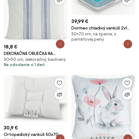
39,99 €
Dormeo chladivý vankúš 2v1
50×70 cm, na spanie, z
klasik 50x70
pamäťovej peny
18,8 €
DEKORAČNÁ OBLIEČKA NA
50×50 cm, dekoračný, bavlnený
VANKÚŠ LEN25 50X50 CM
Na odoslanie o 1 deň
VZOROVANÁ
30,9 €
Ortopedický vankúš 50x70