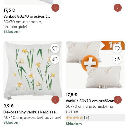
17,5 €
Vankúš 50x70 prešívaný
50×70 cm, na spanie,
antialergický Lavender EMI 1+1
antialergický
ZADARMO
Skladom
17,5 €
Vankúš 50x70 cm prešívaný
9,9 €
50×70 cm, anatomický, na
antialergický Silver EMI 1+1
spanie
Dekoratívny vankúš Narcissa
ZADARMA
40×40 cm, dekoračný, bavlnený
(5)
40x40 cm EMI
Skladom
Skladom