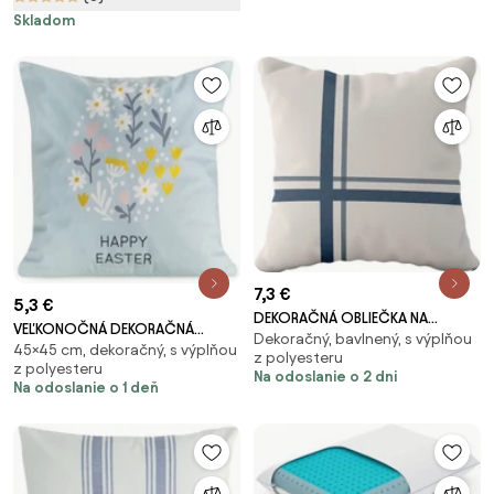
Skladom
7,3 €
5,3 €
DEKORAČNÁ OBLIEČKA NA
VEĽKONOČNÁ DEKORAČNÁ
Dekoračný, bavlnený, s výplňou
VANKÚŠ RUSTICA4 43X43 CM
45×45 cm, dekoračný, s výplňou
OBLIEČKA NA VANKÚŠ EASTER11
z polyesteru
VZOROVANÁ
z polyesteru
45X45 CM VZOROVANÁ
Na odoslanie o 2 dni
Na odoslanie o 1 deň