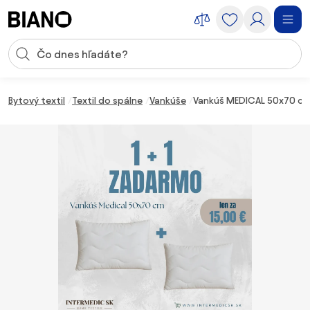
Preskočiť navigáciu, prejsť na obsah
Vstup pre vyhľadávanie
Preskočiť obsah, prejsť na pätu
Bytový textil
Textil do spálne
Vankúše
Vankúš MEDICAL 50x70 cm 