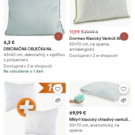
11,99 €
39,99 €
Dormeo Klasický Vankúš Aloe
6,3 €
50×70 cm, na spanie,
Vera 50x70 cm
DEKORAČNÁ OBLIEČKA NA
antialergický
45×45 cm, dekoračný, s výplňou
VANKÚŠ GAJA2 45X45 CM
Dostupné v 2 e-shopoch
z polyesteru
SVETLOMODRÁ
Dostupné v 2 e-shopoch
Na odoslanie o 1 deň
69,99 €
Mlily® klasický chladivý vankúš
50×70 cm, anatomický, na
Royal 50x70 cm
spanie