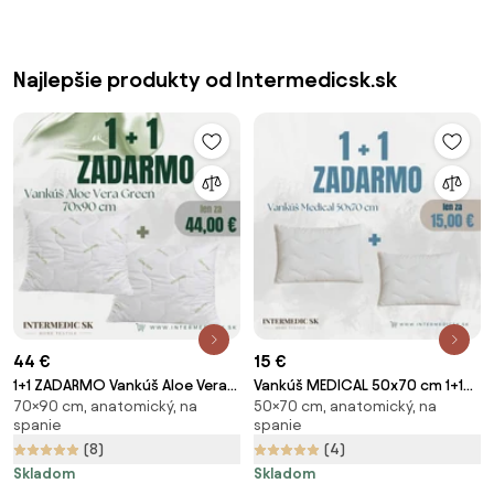
Najlepšie produkty od Intermedicsk.sk
44 €
15 €
1+1 ZADARMO Vankúš Aloe Vera
Vankúš MEDICAL 50x70 cm 1+1
70×90 cm, anatomický, na
50×70 cm, anatomický, na
Green 70x90 cm –
zadarmo – antialergický so
spanie
spanie
hypoalergénny (2 ks)
zipsom
(8)
(4)
Skladom
Skladom