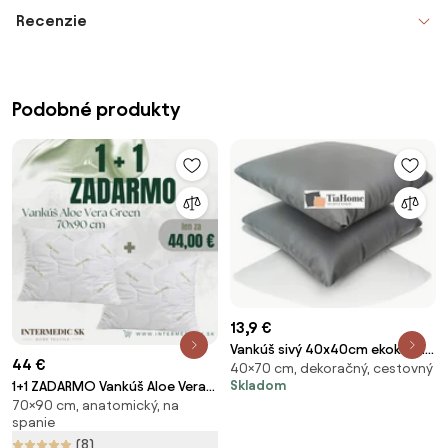
Recenzie
Podobné produkty
13,9 €
Vankúš sivý 40x40cm ekokoža
44 €
40×70 cm, dekoračný, cestovný
TiaHome
Skladom
1+1 ZADARMO Vankúš Aloe Vera
70×90 cm, anatomický, na
Green 70x90 cm –
spanie
hypoalergénny (2 ks)
(8)