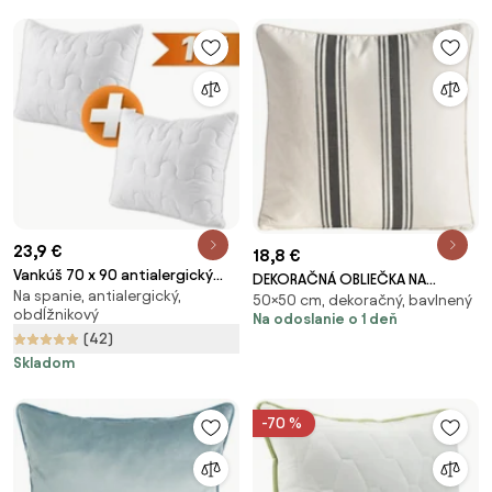
23,9 €
18,8 €
Vankúš 70 x 90 antialergický
DEKORAČNÁ OBLIEČKA NA
Na spanie, antialergický,
prešívaný EMI premium 1+1
50×50 cm, dekoračný, bavlnený
VANKÚŠ LEN32 50X50 CM
obdĺžnikový
Na odoslanie o 1 deň
ZADARMO
VZOROVANÁ
(42)
Skladom
-70 %