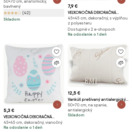
50×70 cm, anatomický,
Comfort Pillow
7,9 €
bavlnený
VEĽKONOČNÁ DEKORAČNÁ
(42)
45×45 cm, dekoračný, s výplňou
OBLIEČKA NA VANKÚŠ CONYL
Skladom
z polyesteru
45X45 CM VZOROVANÁ
Dostupné v 2 e-shopoch
Na odoslanie o 1 deň
12,5 €
Vankúš prešívaný antialergický
50×70 cm, na spanie,
Silver EMI, Vankúš 50x70 cm
5,3 €
antialergický
Skladom
VEĽKONOČNÁ DEKORAČNÁ
45×45 cm, dekoračný, vianočný
OBLIEČKA NA VANKÚŠ EASTER8
Na odoslanie o 1 deň
45X45 CM VZOROVANÁ