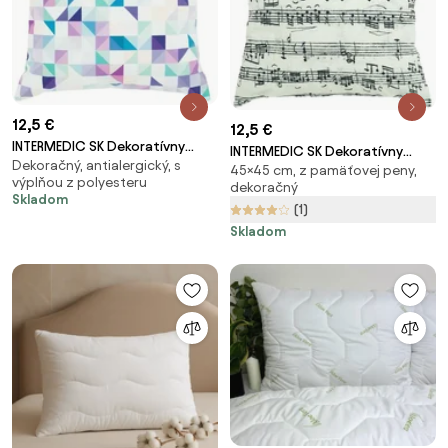
12,5 €
12,5 €
INTERMEDIC SK Dekoratívny
INTERMEDIC SK Dekoratívny
Dekoračný, antialergický, s
vankúš 3D 45x45 cm
45×45 cm, z pamäťovej peny,
vankúš Music 45x45 cm
výplňou z polyesteru
dekoračný
Skladom
(1)
Skladom