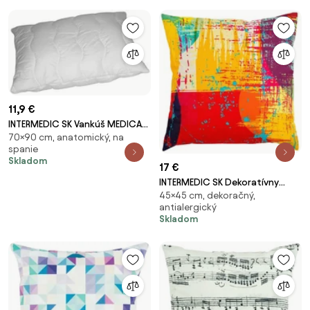
11,9 €
INTERMEDIC SK Vankúš MEDICAL
70×90 cm, anatomický, na
70X90 cm
spanie
Skladom
17 €
INTERMEDIC SK Dekoratívny
45×45 cm, dekoračný,
vankúš Outdoor 45x45 cm -
antialergický
Fresh
Skladom