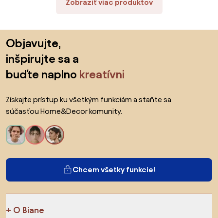
Zobraziť viac produktov
Preskočiť pätu, prejsť na začiatok stránky
Objavujte,
inšpirujte sa a
buďte naplno
kreatívni
Získajte prístup ku všetkým funkciám a staňte sa
súčasťou Home&Decor komunity.
Chcem všetky funkcie!
O Biane