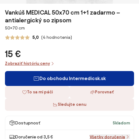
Vankúš MEDICAL 50x70 cm 1+1 zadarmo –
antialergický so zipsom
Rozmery
50×70 cm
5,0
(4 hodnotenia)
15 €
Zobraziť históriu ceny
Do obchodu Intermedicsk.sk
To sa mi páči
Porovnať
Sledujte cenu
Dostupnosť
Skladom
Doručenie od 3,5 €
Všetky doručenia