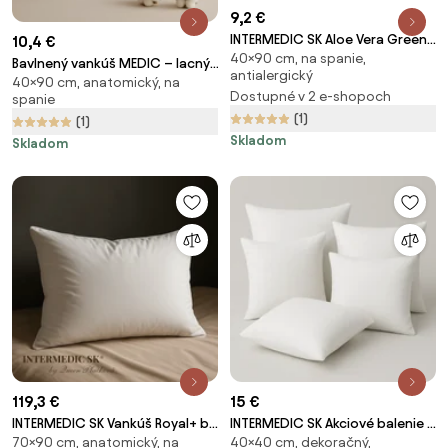
9,2 €
INTERMEDIC SK Aloe Vera Green
10,4 €
40×90 cm, na spanie,
vankúš 70x90 – príjemný,
Bavlnený vankúš MEDIC – lacný,
antialergický
zdravý spánok, mäkký a
40×90 cm, anatomický, na
kvalitný, hypoalergénny,
Dostupné v 2 e-shopoch
hypoalergénny pre citlivú
spanie
najlepší slovenský vankúš na
(1)
pokožku Veľkosť: 40x40 cm
(1)
spanie Veľkosť: 40x60 cm
Skladom
Skladom
119,3 €
15 €
INTERMEDIC SK Vankúš Royal+ by
INTERMEDIC SK Akciové balenie 5
70×90 cm, anatomický, na
40×40 cm, dekoračný,
Queen Plačková – 80 % husacie
bielych mikrovláknových