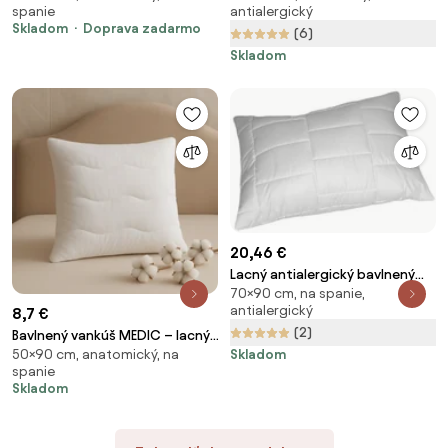
spanie
antialergický
páperie, 100 % bavlna Veľkosť:
vankúšov 40x40 cm
Skladom
Doprava zadarmo
(6)
70x90 cm
Skladom
20,46 €
Lacný antialergický bavlnený
70×90 cm, na spanie,
vankúš na spanie – slovenský,
antialergický
8,7 €
prateľný, nastaviteľný Veľkosť:
(2)
70x90 cm
Bavlnený vankúš MEDIC – lacný,
50×90 cm, anatomický, na
Skladom
kvalitný, hypoalergénny,
spanie
najlepší slovenský vankúš na
Skladom
spanie Veľkosť: 50x50 cm