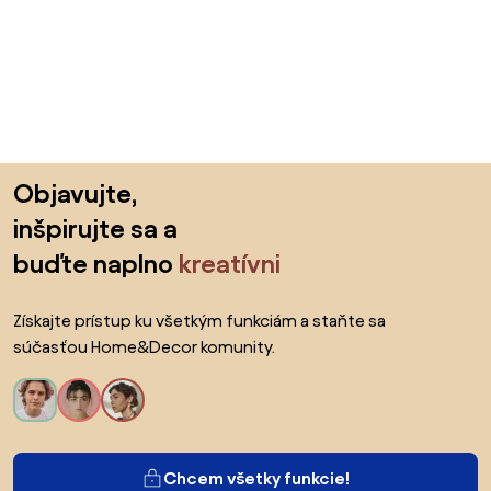
Preskočiť pätu, prejsť na začiatok stránky
Objavujte,
inšpirujte sa a
buďte naplno
kreatívni
Získajte prístup ku všetkým funkciám a staňte sa
súčasťou Home&Decor komunity.
Chcem všetky funkcie!