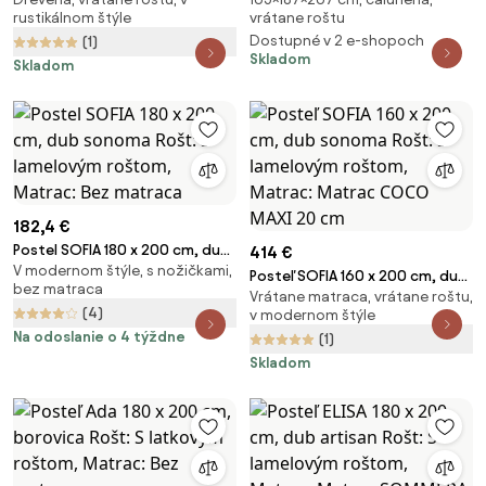
borovica Rošt: S latkovým
posteľ s roštom 180x200 cm
rustikálnom štýle
vrátane roštu
roštom, Matrac: Bez matraca
Noira Slim – Bonami Selection
Dostupné v 2 e-shopoch
(1)
Skladom
Skladom
182,4 €
Postel SOFIA 180 x 200 cm, dub
414 €
V modernom štýle, s nožičkami,
sonoma Rošt: S lamelovým
Posteľ SOFIA 160 x 200 cm, dub
bez matraca
roštom, Matrac: Bez matraca
Vrátane matraca, vrátane roštu,
sonoma Rošt: S lamelovým
(4)
v modernom štýle
roštom, Matrac: Matrac
Na odoslanie o 4 týždne
(1)
COCO MAXI 20 cm
Skladom