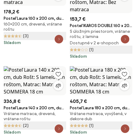
178,2 €
Posteľ Laura 160 x 200 cm, dub
153,7 €
160×200 cm, drevená, vrátane
Rošt: S lamelovým roštom,
Posteľ IKAROS DOUBLE 160 x 200
roštu
Matrac: Bez matraca
S úložným priestorom, vrátane
cm, biela/dub sonoma Rošt: S
(3)
roštu, z lamina
lamelovým roštom, Matrac: Bez
Skladom
Dostupné v 2 e-shopoch
matraca
(1)
Skladom
336,8 €
405,7 €
Posteľ Laura 140 x 200 cm, dub
Posteľ Laura 180 x 200 cm, dub
Vrátane matraca, drevená,
Vrátane matraca, vyvýšená, v
Rošt: S lamelovým roštom,
Rošt: S lamelovým roštom,
vrátane roštu
dekore dub
Matrac: Matrac SOMMERA 18
Matrac: Matrac SOMMERA 18
(2)
(1)
cm
cm
Skladom
Skladom