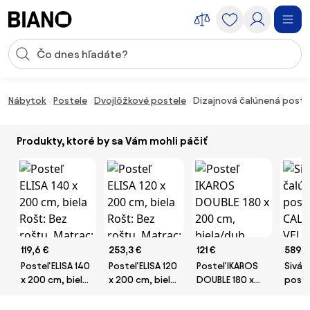
Preskočiť navigáciu, prejsť na obsah
Vstup pre vyhľadávanie
Preskočiť obsah, prejsť na pätu
Nábytok
Postele
Dvojlôžkové postele
Dizajnová čalúnená posteľ
Produkty, ktoré by sa Vám mohli páčiť
119,6 €
253,3 €
121 €
589,2
Posteľ ELISA 140
Posteľ ELISA 120
Posteľ IKAROS
Sivá 
x 200 cm, biela
x 200 cm, biela
DOUBLE 180 x
poste
Rošt: Bez roštu,
Rošt: Bez roštu,
200 cm,
CALAB
Matrac: Bez
Matrac: Matrac
biela/dub lanýž
160 x