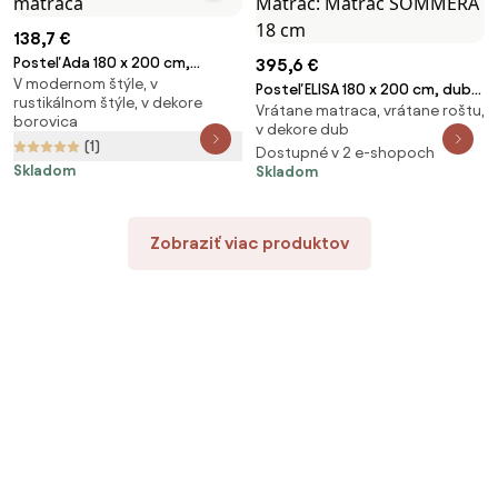
138,7 €
Posteľ Ada 180 x 200 cm,
395,6 €
V modernom štýle, v
borovica Rošt: S latkovým
Posteľ ELISA 180 x 200 cm, dub
rustikálnom štýle, v dekore
roštom, Matrac: Bez matraca
Vrátane matraca, vrátane roštu,
artisan Rošt: S lamelovým
borovica
v dekore dub
roštom, Matrac: Matrac
(1)
Dostupné v 2 e-shopoch
SOMMERA 18 cm
Skladom
Skladom
Zobraziť viac produktov