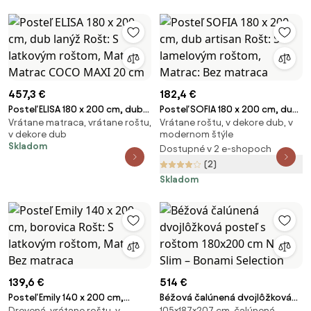
457,3 €
182,4 €
Posteľ ELISA 180 x 200 cm, dub
Posteľ SOFIA 180 x 200 cm, dub
Vrátane matraca, vrátane roštu,
Vrátane roštu, v dekore dub, v
lanýž Rošt: S latkovým roštom,
artisan Rošt: S lamelovým
v dekore dub
modernom štýle
Matrac: Matrac COCO MAXI 20
roštom, Matrac: Bez matraca
Skladom
Dostupné v 2 e-shopoch
cm
(2)
Skladom
139,6 €
514 €
Posteľ Emily 140 x 200 cm,
Béžová čalúnená dvojlôžková
Drevená, vrátane roštu, v
105×187×207 cm, čalúnená,