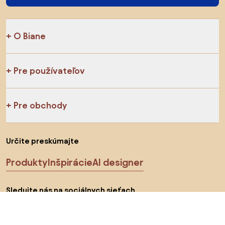
O Biane
Pre používateľov
Pre obchody
Určite preskúmajte
Produkty
Inšpirácie
AI designer
Sledujte nás na sociálnych sieťach