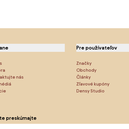
iane
Pre používateľov
s
Značky
éra
Obchody
aktujte nás
Články
médiá
Zľavové kupóny
cie
Densy Studio
ite preskúmajte