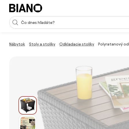
Preskočiť navigáciu, prejsť na obsah
Vstup pre vyhľadávanie
Preskočiť obsah, prejsť na pätu
Nábytok
Stoly a stolíky
Odkladacie stolíky
Polyratanový od