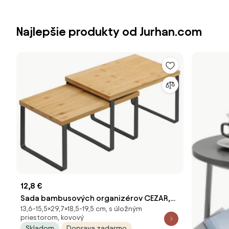
Najlepšie produkty od Jurhan.com
12,8 €
Sada bambusových organizérov CEZAR,
13,6-15,5×29,7×18,5-19,5 cm, s úložným
2ks, hnedá/čierna SongmicsHome
priestorom, kovový
Skladom
Doprava zadarmo