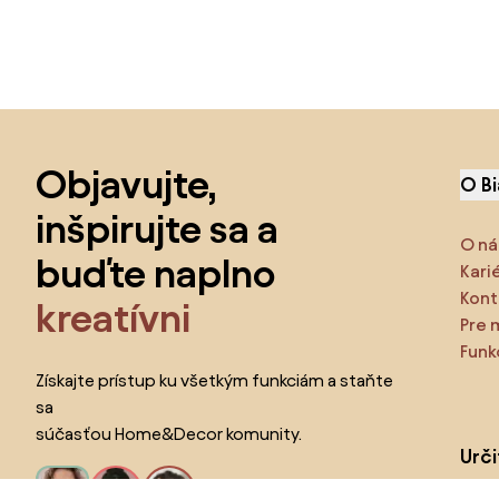
Preskočiť pätu, prejsť na začiatok stránky
Objavujte,
O B
inšpirujte sa a
O ná
buďte naplno
Kari
Kont
kreatívni
Pre 
Funk
Získajte prístup ku všetkým funkciám a staňte
sa
súčasťou Home&Decor komunity.
Urč