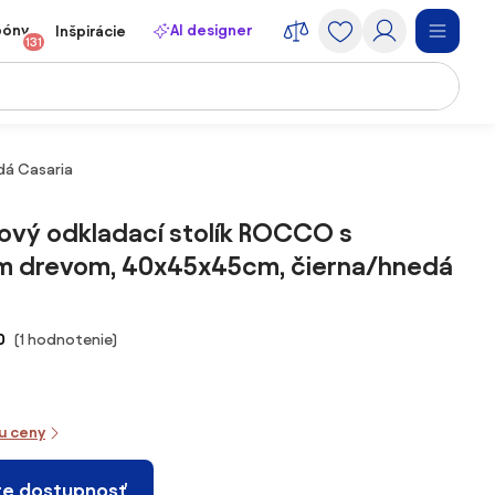
póny
AI designer
Inšpirácie
131
dá Casaria
ový odkladací stolík ROCCO s
m drevom, 40x45x45cm, čierna/hnedá
0
(1 hodnotenie)
iu ceny
te dostupnosť