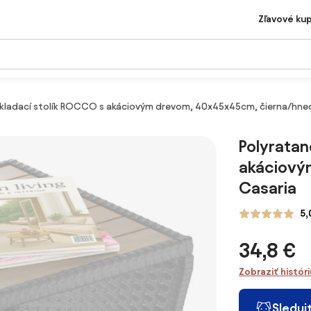
Zľavové ku
kladací stolík ROCCO s akáciovým drevom, 40x45x45cm, čierna/hne
Polyratan
akáciový
Casaria
5,
34,8 €
Zobraziť histór
Sleduj