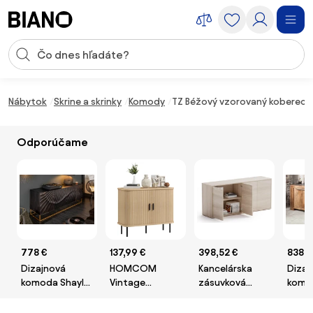
Preskočiť navigáciu, prejsť na obsah
Vstup pre vyhľadávanie
Preskočiť obsah, prejsť na pätu
Nábytok
Skrine a skrinky
Komody
TZ Béžový vzorovaný koberec 
Odporúčame
778 €
137,99 €
398,52 €
838 €
Dizajnová
HOMCOM
Kancelárska
Dizaj
komoda Shayla
Vintage
zásuvková
komo
177 cm čierne
Komoda s 2
komoda BLOCK,
Thund
mango
Posuvnými
1600 × 400 ×