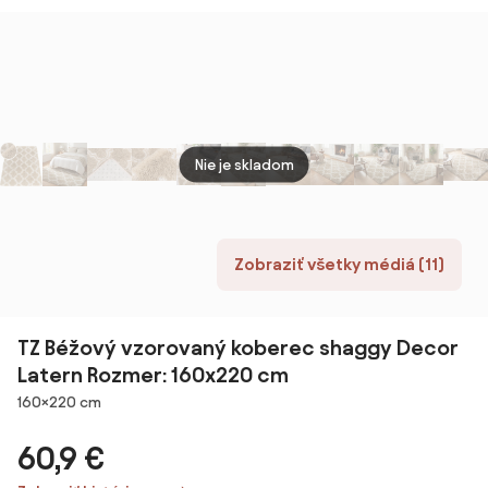
Dverami a
710 mm, 4×
Priestorom pre
dvere, dub
Obývaciu Izbu,
prírodný
Kuchyňu,
Jedáleň
90x40x75 cm
Dub | Aosom
Nie je skladom
Zobraziť všetky médiá (11)
TZ Béžový vzorovaný koberec shaggy Decor
Latern Rozmer: 160x220 cm
Rozmery
160×220 cm
60,9 €