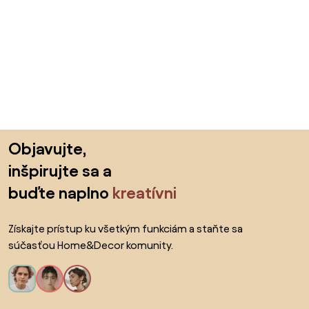
Preskočiť pätu, prejsť na začiatok stránky
Objavujte,
inšpirujte sa a
buďte naplno
kreatívni
Získajte prístup ku všetkým funkciám a staňte sa
súčasťou Home&Decor komunity.