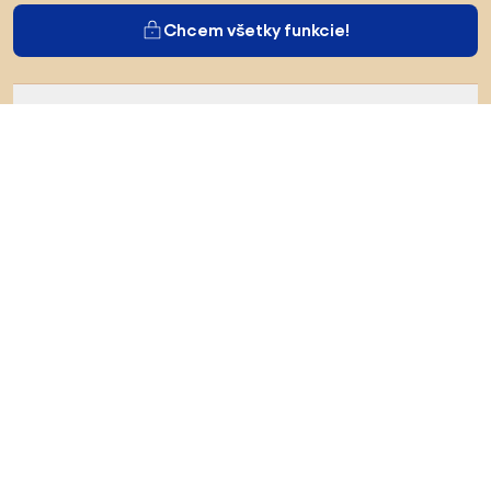
Chcem všetky funkcie!
O Biane
Pre používateľov
Pre obchody
Určite preskúmajte
Produkty
Inšpirácie
AI designer
Sledujte nás na sociálnych sieťach